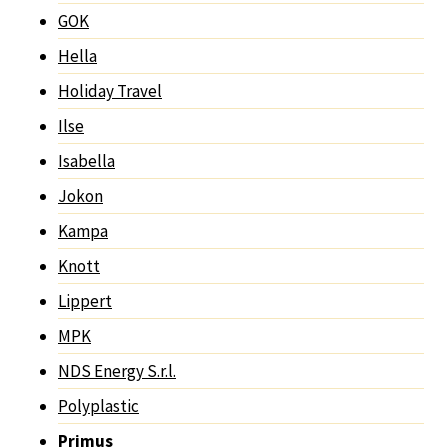
GOK
Hella
Holiday Travel
Ilse
Isabella
Jokon
Kampa
Knott
Lippert
MPK
NDS Energy S.r.l.
Polyplastic
Primus