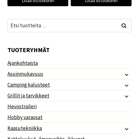
Lisää ostoskoriin
Lisää ostoskoriin
Etsi:
Haku
TUOTERYHMÄT
Ajankohtaista
Asuinmukavuus
Camping kalusteet
Grillit ja tarvikkeet
Hevostraileri
Hobby varaosat
Kaasutekniikka