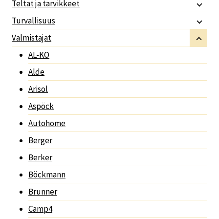
Teltat ja tarvikkeet
Turvallisuus
Valmistajat
AL-KO
Alde
Arisol
Aspöck
Autohome
Berger
Berker
Böckmann
Brunner
Camp4