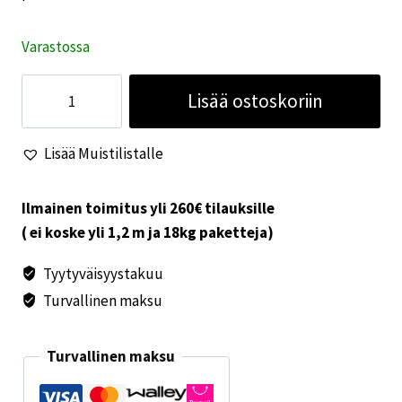
Varastossa
Primus
Lisää ostoskoriin
liekkielektrodi
2410
Lisää Muistilistalle
/2440/
2480
määrä
Ilmainen toimitus yli 260€ tilauksille
( ei koske yli 1,2 m ja 18kg paketteja)
Tyytyväisyystakuu
Turvallinen maksu
Turvallinen maksu