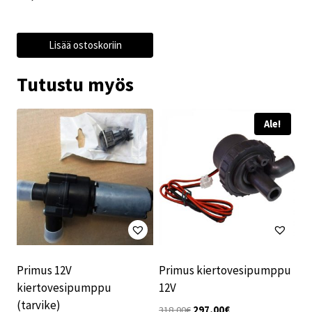
Lisää ostoskoriin
Tutustu myös
Ale!
Primus 12V
Primus kiertovesipumppu
kiertovesipumppu
12V
(tarvike)
Alkuperäinen
Nykyinen
318,00
€
297,00
€