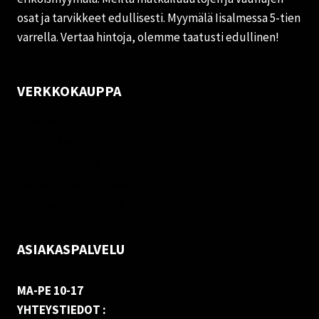
osat ja tarvikkeet edullisesti. Myymälä Iisalmessa 5-tien
varrella. Vertaa hintoja, olemme taatusti edullinen!
VERKKOKAUPPA
Oma tili
Palautukset
Rekisteriseloste
Vastuuvapauslauseke
Evästekäytäntö (EU)
ASIAKASPALVELU
MA-PE 10-17
YHTEYSTIEDOT :