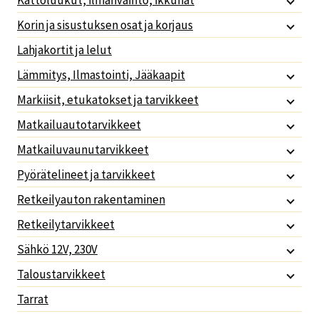
Kattoluukut, ilmanvaihto, ikkunat
Korin ja sisustuksen osat ja korjaus
Lahjakortit ja lelut
Lämmitys, Ilmastointi, Jääkaapit
Markiisit, etukatokset ja tarvikkeet
Matkailuautotarvikkeet
Matkailuvaunutarvikkeet
Pyörätelineet ja tarvikkeet
Retkeilyauton rakentaminen
Retkeilytarvikkeet
Sähkö 12V, 230V
Taloustarvikkeet
Tarrat