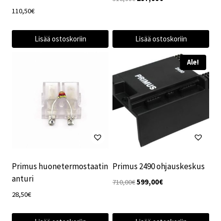
hinta
hinta
110,50
€
oli:
on:
318,00€.
297,00€.
Lisää ostoskoriin
Lisää ostoskoriin
Ale!
Primus huonetermostaatin
Primus 2490 ohjauskeskus
anturi
Alkuperäinen
Nykyinen
710,00
€
599,00
€
hinta
hinta
28,50
€
oli:
on:
710,00€.
599,00€.