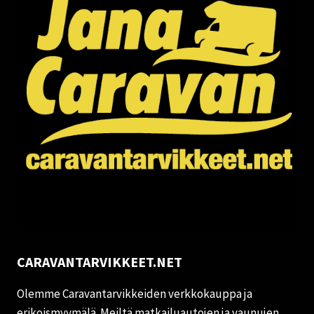
CARAVANTARVIKKEET.NET
Olemme Caravantarvikkeiden verkkokauppa ja
erikoismyymälä. Meiltä matkailuautojen ja vaunujen