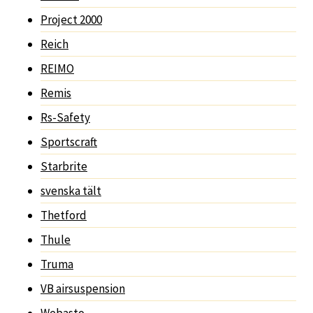
Project 2000
Reich
REIMO
Remis
Rs-Safety
Sportscraft
Starbrite
svenska tält
Thetford
Thule
Truma
VB airsuspension