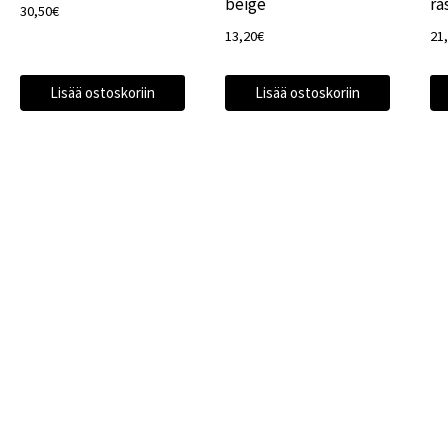
beige
ra
30,50
€
13,20
€
21
Lisää ostoskoriin
Lisää ostoskoriin