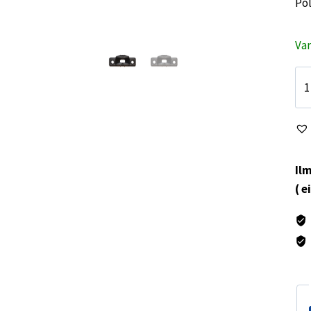
Pol
Va
Ik
va
mä
Ilm
( e