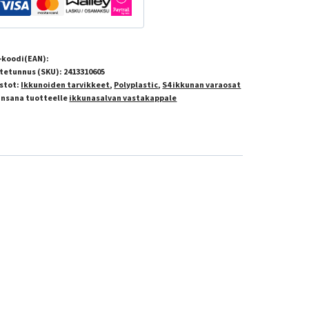
-koodi(EAN):
tetunnus (SKU):
2413310605
stot:
Ikkunoiden tarvikkeet
,
Polyplastic
,
S4 ikkunan varaosat
insana tuotteelle
ikkunasalvan vastakappale