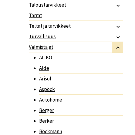
Taloustarvikkeet
Tarrat
Teltat ja tarvikkeet
Turvallisuus
Valmistajat
AL-KO
Alde
Arisol
Aspöck
Autohome
Berger
Berker
Böckmann