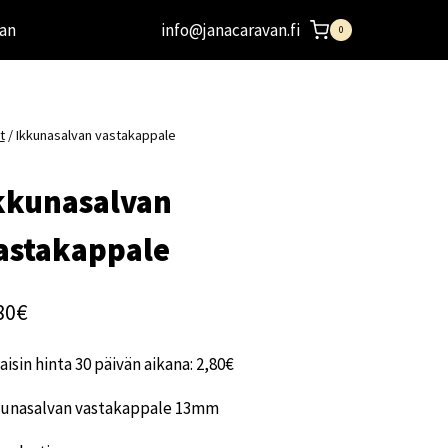
an
info@janacaravan.fi
0
t
/
Ikkunasalvan vastakappale
kkunasalvan
astakappale
80
€
aisin hinta 30 päivän aikana:
2,80
€
kunasalvan vastakappale 13mm