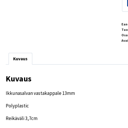
Ean
Tuo
Osa
Ava
Kuvaus
Kuvaus
Ikkunasalvan vastakappale 13mm
Polyplastic
Reikäväli 3,7cm