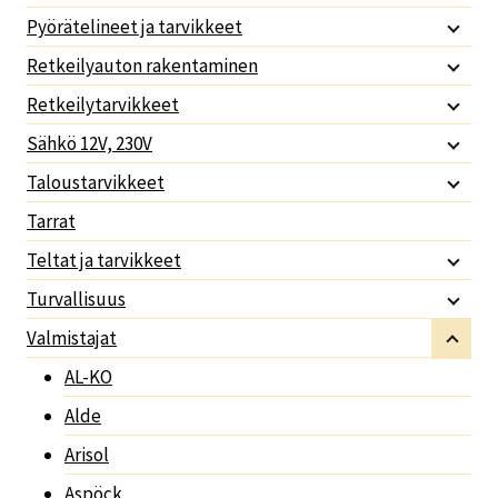
Pyörätelineet ja tarvikkeet
Retkeilyauton rakentaminen
Retkeilytarvikkeet
Sähkö 12V, 230V
Taloustarvikkeet
Tarrat
Teltat ja tarvikkeet
Turvallisuus
Valmistajat
AL-KO
Alde
Arisol
Aspöck