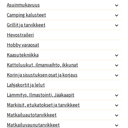
Asuinmukavuus
Camping kalusteet
Grillit ja tarvikkeet
Hevostraileri
Hobby varaosat
Kaasutekniikka
Kattoluukut, ilmanvaihto, ikkunat
Korin ja sisustuksen osat ja korjaus
Lahjakortit ja lelut
Lämmitys, Ilmastointi, Jääkaapit
Markiisit, etukatokset ja tarvikkeet
Matkailuautotarvikkeet
Matkailuvaunutarvikkeet