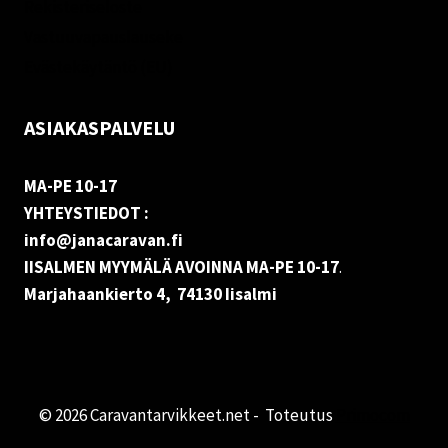
Rekisteriseloste
Vastuuvapauslauseke
Evästekäytäntö (EU)
ASIAKASPALVELU
MA-PE 10-17
YHTEYSTIEDOT :
info@janacaravan.fi
IISALMEN MYYMÄLÄ AVOINNA MA-PE 10-17
.
Marjahaankierto 4, 74130 Iisalmi
© 2026 Caravantarvikkeet.net - Toteutus
Primocom