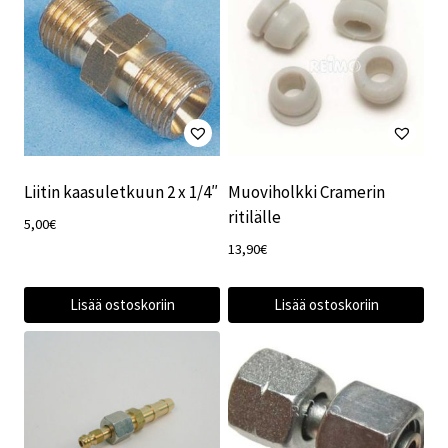
Liitin kaasuletkuun 2 x 1/4″
Muoviholkki Cramerin
ritilälle
5,00
€
13,90
€
Lisää ostoskoriin
Lisää ostoskoriin