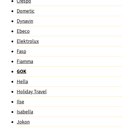
Crespo
Dometic
Dynavin
Ebeco
Elektrolux
Fasp
Fiamma
GOK
Hella
Holiday Travel
Ilse
Isabella
Jokon