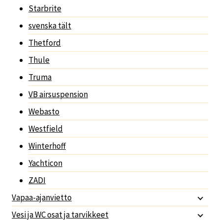
Starbrite
svenska tält
Thetford
Thule
Truma
VB airsuspension
Webasto
Westfield
Winterhoff
Yachticon
ZADI
Vapaa-ajanvietto
Vesi ja WC osat ja tarvikkeet