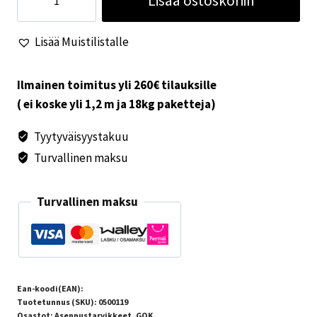
Lisää ostoskoriin
10x8mm
putkelle
Lisää Muistilistalle
määrä
Ilmainen toimitus yli 260€ tilauksille
( ei koske yli 1,2 m ja 18kg paketteja)
Tyytyväisyystakuu
Turvallinen maksu
Turvallinen maksu
Ean-koodi(EAN):
Tuotetunnus (SKU):
0500119
Osastot:
Asennustarvikkeet
,
GOK