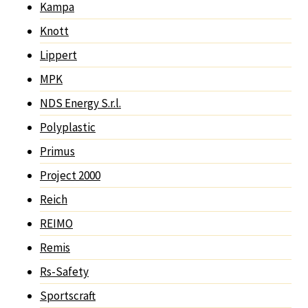
Kampa
Knott
Lippert
MPK
NDS Energy S.r.l.
Polyplastic
Primus
Project 2000
Reich
REIMO
Remis
Rs-Safety
Sportscraft