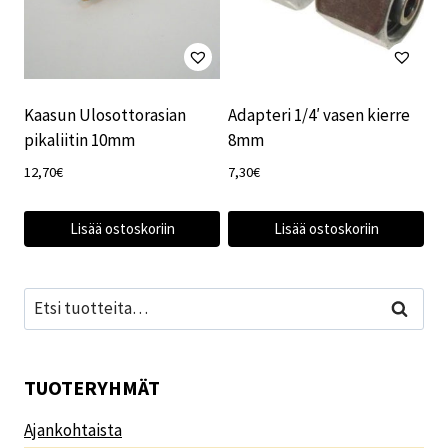
Kaasun Ulosottorasian
Adapteri 1/4′ vasen kierre
pikaliitin 10mm
8mm
12,70
€
7,30
€
Lisää ostoskoriin
Lisää ostoskoriin
Etsi:
Haku
TUOTERYHMÄT
Ajankohtaista