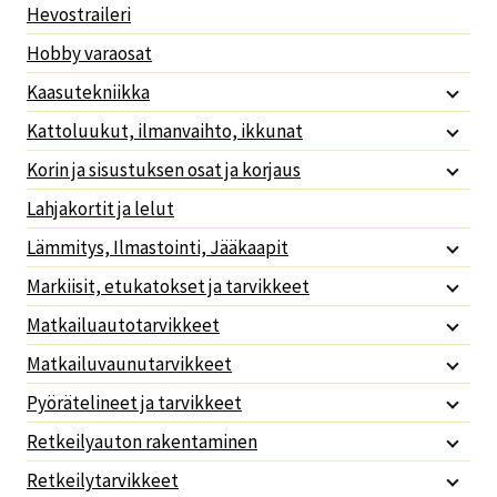
Hevostraileri
Hobby varaosat
Kaasutekniikka
Kattoluukut, ilmanvaihto, ikkunat
Korin ja sisustuksen osat ja korjaus
Lahjakortit ja lelut
Lämmitys, Ilmastointi, Jääkaapit
Markiisit, etukatokset ja tarvikkeet
Matkailuautotarvikkeet
Matkailuvaunutarvikkeet
Pyörätelineet ja tarvikkeet
Retkeilyauton rakentaminen
Retkeilytarvikkeet