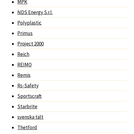
MPK
NDS Energy S.r.l.
Polyplastic
Primus
Project 2000
Reich
REIMO
Remis
Rs-Safety
Sportscraft
Starbrite
svenska tält
Thetford