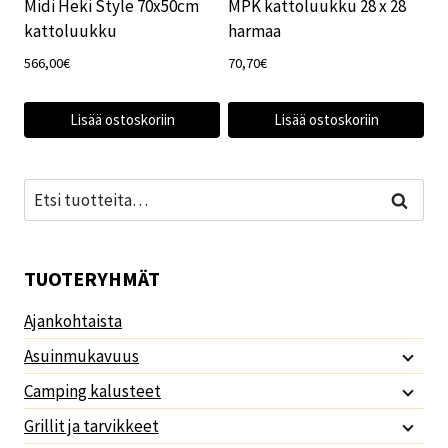
Midi Heki Style 70x50cm
MPK kattoluukku 28 x 28
kattoluukku
harmaa
566,00
€
70,70
€
Lisää ostoskoriin
Lisää ostoskoriin
Etsi:
Haku
TUOTERYHMÄT
Ajankohtaista
Asuinmukavuus
Camping kalusteet
Grillit ja tarvikkeet