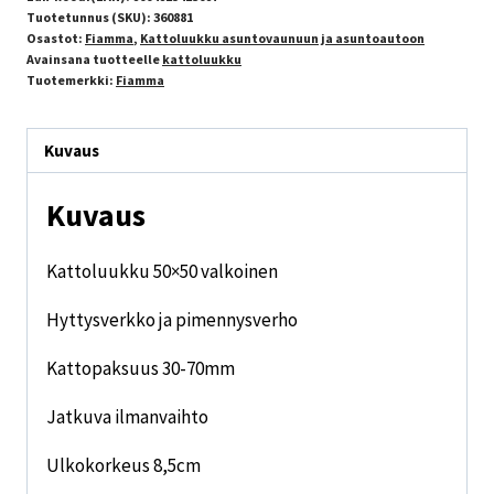
Tuotetunnus (SKU):
360881
Osastot:
Fiamma
,
Kattoluukku asuntovaunuun ja asuntoautoon
Avainsana tuotteelle
kattoluukku
Tuotemerkki:
Fiamma
Kuvaus
Kuvaus
Kattoluukku 50×50 valkoinen
Hyttysverkko ja pimennysverho
Kattopaksuus 30-70mm
Jatkuva ilmanvaihto
Ulkokorkeus 8,5cm