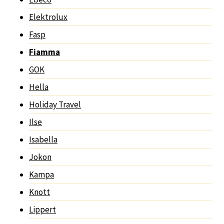
Elektrolux
Fasp
Fiamma
GOK
Hella
Holiday Travel
Ilse
Isabella
Jokon
Kampa
Knott
Lippert