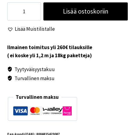
Kattoluukku
Lisää ostoskoriin
50x50
valkoinen
Lisää Muistilistalle
määrä
Ilmainen toimitus yli 260€ tilauksille
( ei koske yli 1,2 m ja 18kg paketteja)
Tyytyväisyystakuu
Turvallinen maksu
Turvallinen maksu
Ean-koodi(EAN):
8004815423087