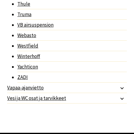
Thule
Truma
VB airsuspension
Webasto
Westfield
Winterhoff
Yachticon
ZADI
Vapaa-ajanvietto
Vesi ja WC osat ja tarvikkeet