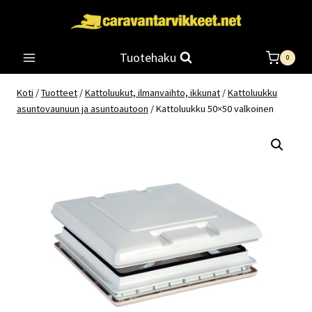
Siirry
sisältöön
Tuotehaku
0
Koti
/
Tuotteet
/
Kattoluukut, ilmanvaihto, ikkunat
/
Kattoluukku
asuntovaunuun ja asuntoautoon
/
Kattoluukku 50×50 valkoinen