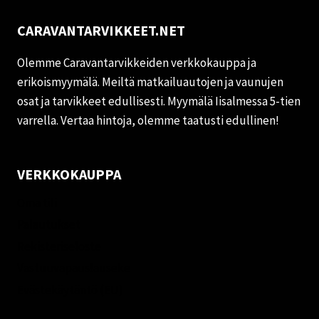
CARAVANTARVIKKEET.NET
Olemme Caravantarvikkeiden verkkokauppa ja
erikoismyymälä. Meiltä matkailuautojen ja vaunujen
osat ja tarvikkeet edullisesti. Myymälä Iisalmessa 5-tien
varrella. Vertaa hintoja, olemme taatusti edullinen!
VERKKOKAUPPA
Oma tili
Palautukset
Rekisteriseloste
Vastuuvapauslauseke
Evästekäytäntö (EU)