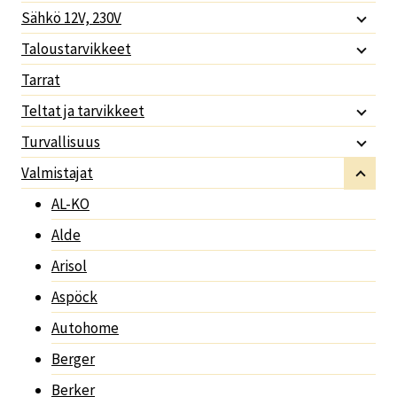
Sähkö 12V, 230V
Taloustarvikkeet
Tarrat
Teltat ja tarvikkeet
Turvallisuus
Valmistajat
AL-KO
Alde
Arisol
Aspöck
Autohome
Berger
Berker