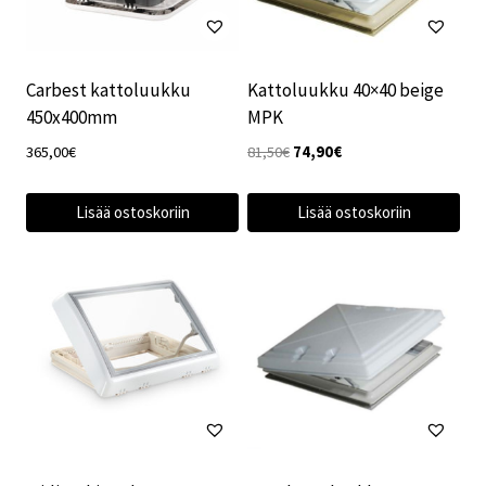
Carbest kattoluukku
Kattoluukku 40×40 beige
450x400mm
MPK
Alkuperäinen
Nykyinen
365,00
€
81,50
€
74,90
€
hinta
hinta
oli:
on:
Lisää ostoskoriin
Lisää ostoskoriin
81,50€.
74,90€.