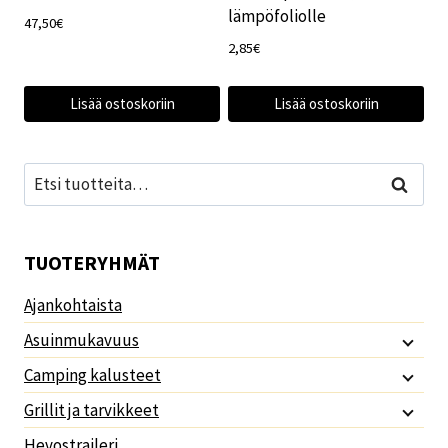
lämpöfoliolle
47,50
€
2,85
€
Lisää ostoskoriin
Lisää ostoskoriin
Etsi:
Haku
TUOTERYHMÄT
Ajankohtaista
Asuinmukavuus
Camping kalusteet
Grillit ja tarvikkeet
Hevostraileri