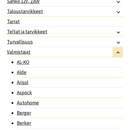
Sähkö 12V, 230V
Taloustarvikkeet
Tarrat
Teltat ja tarvikkeet
Turvallisuus
Valmistajat
AL-KO
Alde
Arisol
Aspöck
Autohome
Berger
Berker