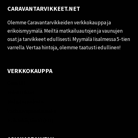
CARAVANTARVIKKEET.NET
Olemme Caravantarvikkeiden verkkokauppa ja
erikoismyymälä. Meiltä matkailuautojen ja vaunujen
osat ja tarvikkeet edullisesti. Myymälä Iisalmessa 5-tien
varrella. Vertaa hintoja, olemme taatusti edullinen!
VERKKOKAUPPA
Oma tili
Palautukset
Rekisteriseloste
Vastuuvapauslauseke
Evästekäytäntö (EU)