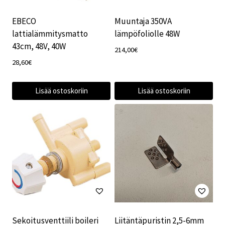
EBECO
Muuntaja 350VA
lattialämmitysmatto
lämpöfoliolle 48W
43cm, 48V, 40W
214,00
€
28,60
€
Lisää ostoskoriin
Lisää ostoskoriin
Sekoitusventtiili boileri
Liitäntäpuristin 2,5-6mm