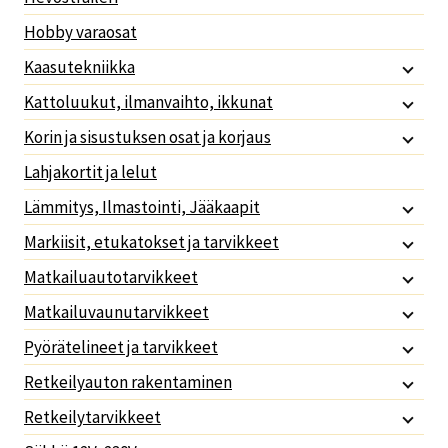
Hobby varaosat
Kaasutekniikka
Kattoluukut, ilmanvaihto, ikkunat
Korin ja sisustuksen osat ja korjaus
Lahjakortit ja lelut
Lämmitys, Ilmastointi, Jääkaapit
Markiisit, etukatokset ja tarvikkeet
Matkailuautotarvikkeet
Matkailuvaunutarvikkeet
Pyörätelineet ja tarvikkeet
Retkeilyauton rakentaminen
Retkeilytarvikkeet