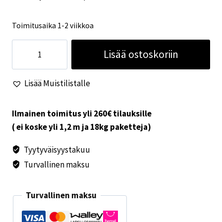
Toimitusaika 1-2 viikkoa
Muuntaja
Lisää ostoskoriin
250VA
lämpöfoliolle
Lisää Muistilistalle
48W
määrä
Ilmainen toimitus yli 260€ tilauksille
( ei koske yli 1,2 m ja 18kg paketteja)
Tyytyväisyystakuu
Turvallinen maksu
Turvallinen maksu