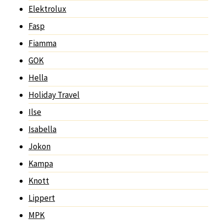
Elektrolux
Fasp
Fiamma
GOK
Hella
Holiday Travel
Ilse
Isabella
Jokon
Kampa
Knott
Lippert
MPK