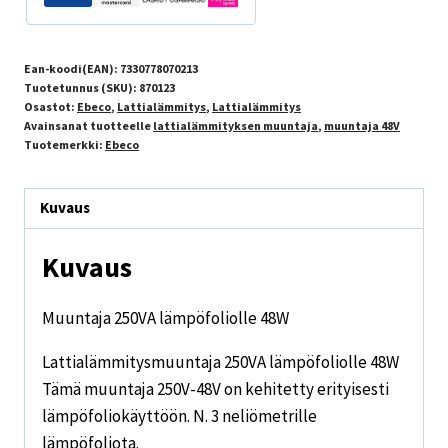
Ean-koodi(EAN):
7330778070213
Tuotetunnus (SKU):
870123
Osastot:
Ebeco
,
Lattialämmitys
,
Lattialämmitys
Avainsanat tuotteelle
lattialämmityksen muuntaja
,
muuntaja 48V
Tuotemerkki:
Ebeco
Kuvaus
Kuvaus
Muuntaja 250VA lämpöfoliolle 48W
Lattialämmitysmuuntaja 250VA lämpöfoliolle 48W
Tämä muuntaja 250V-48V on kehitetty erityisesti
lämpöfoliokäyttöön. N. 3 neliömetrille
lämpöfoliota.