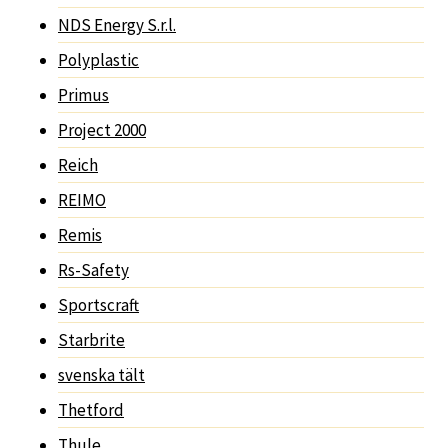
NDS Energy S.r.l.
Polyplastic
Primus
Project 2000
Reich
REIMO
Remis
Rs-Safety
Sportscraft
Starbrite
svenska tält
Thetford
Thule