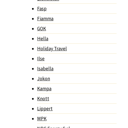
Fasp
Fiamma
GOK
Hella
Holiday Travel
Ilse
Isabella
Jokon
Kampa
Knott
Lippert
MPK