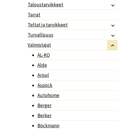
Taloustarvikkeet
Tarrat
Teltat ja tarvikkeet
Turvallisuus
Valmistajat
AL-KO
Alde
Arisol
Aspöck
Autohome
Berger
Berker
Böckmann