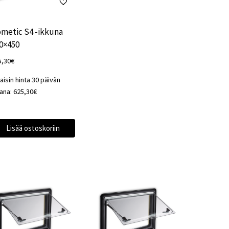
metic S4 -ikkuna
0×450
5,30
€
aisin hinta 30 päivän
kana:
625,30
€
Lisää ostoskoriin