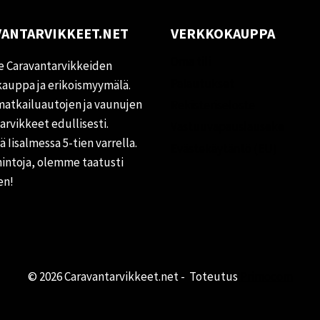
ANTARVIKKEET.NET
VERKKOKAUPPA
Oma tili
 Caravantarvikkeiden
Palautukset
auppa ja erikoismyymälä.
matkailuautojen ja vaunujen
Rekisteriseloste
tarvikkeet edullisesti.
Vastuuvapauslauseke
 Iisalmessa 5-tien varrella.
Evästekäytäntö (EU)
hintoja, olemme taatusti
en!
© 2026 Caravantarvikkeet.net - Toteutus
Primocom