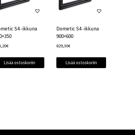
metic S4 -ikkuna
Dometic S4 -ikkuna
0×350
900×600
3,20
€
829,30
€
Lisää ostoskoriin
Lisää ostoskoriin