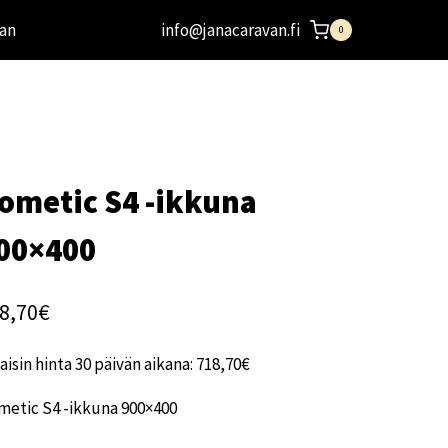
an
info@janacaravan.fi
0
ometic S4 -ikkuna
00×400
8,70
€
aisin hinta 30 päivän aikana:
718,70
€
metic S4 -ikkuna 900×400