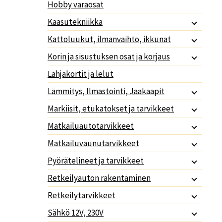
Hobby varaosat
Kaasutekniikka
Kattoluukut, ilmanvaihto, ikkunat
Korin ja sisustuksen osat ja korjaus
Lahjakortit ja lelut
Lämmitys, Ilmastointi, Jääkaapit
Markiisit, etukatokset ja tarvikkeet
Matkailuautotarvikkeet
Matkailuvaunutarvikkeet
Pyörätelineet ja tarvikkeet
Retkeilyauton rakentaminen
Retkeilytarvikkeet
Sähkö 12V, 230V