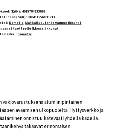
-koodi(EAN):
4015704233063
tetunnus (SKU):
9104115568 31211
stot:
Dometic
,
Matkailuauton ja vaunun ikkunat
insanat tuotteelle
Ikkuna
,
ikkunat
temerkki:
Dometic
on vakiovarustuksena alumiinipintainen
tää sen avaamisen ulkopuolelta. Hyttysverkko ja
 säätäminen onnistuu kätevästi yhdellä kädellä.
etaanikehys takaavat erinomaisen