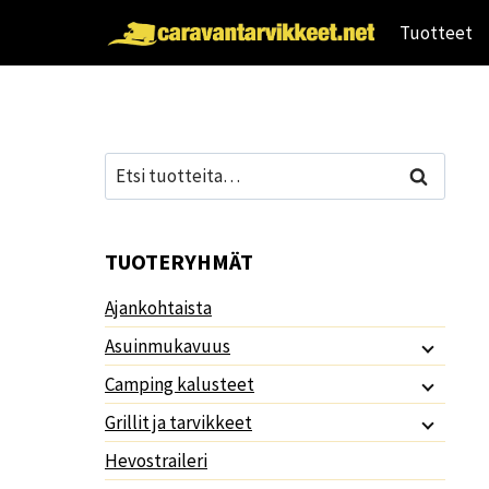
Siirry
Tuotteet
sisältöön
Etsi:
Haku
TUOTERYHMÄT
Ajankohtaista
Asuinmukavuus
Camping kalusteet
Grillit ja tarvikkeet
Hevostraileri