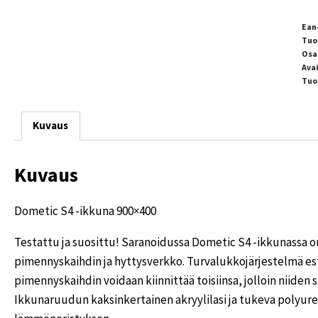
Ean
Tuo
Osa
Ava
Tuo
Kuvaus
Kuvaus
Dometic S4 -ikkuna 900×400
Testattu ja suosittu! Saranoidussa Dometic S4 -ikkunassa 
pimennyskaihdin ja hyttysverkko. Turvalukkojärjestelmä es
pimennyskaihdin voidaan kiinnittää toisiinsa, jolloin niiden
Ikkunaruudun kaksinkertainen akryylilasi ja tukeva polyur