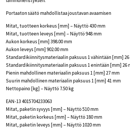
lämmöneristyksen.
Portaaton säätö mahdollistaa joustavan avaamisen
Mitat, tuotteen korkeus [mm] – Näyttö 430 mm
Mitat, tuotteen leveys [mm] – Näyttö 948 mm
Aukon korkeus [mm] 398.00 mm
Aukon leveys [mm] 902.00 mm
Standardikiinnitysmateriaalin paksuus 1 vähintään [mm] 2
Standardikiinnitysmateriaalin paksuus 1 enintään [mm] 26
Pienin mahdollinen materiaalin paksuus 1 [mm] 27 mm
Suurin mahdollinen materiaalin paksuus 1 [mm] 41 mm
Nettopaino [kg] – Näyttö 7.50 kg
EAN-13 4015704233063
Mitat, paketin syvyys [mm] – Näyttö 510 mm
Mitat, paketin korkeus [mm] – Näyttö 180 mm
Mitat, paketin leveys [mm] – Näyttö 1020 mm