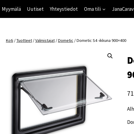
Myymälä
Uutiset
Yhteystiedot
Oma tili
JanaCarav
Koti
/
Tuotteet
/
Valmistajat
/
Dometic
/
Dometic S4 -ikkuna 900×400
D
9
71
Alh
Do