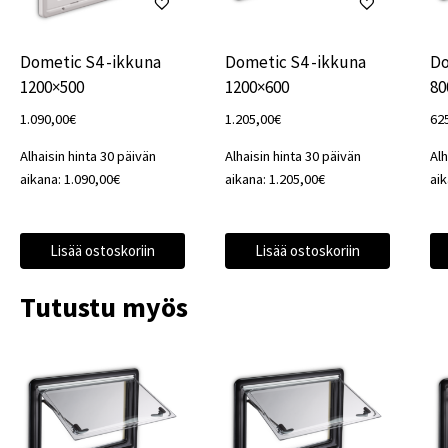
Dometic S4 -ikkuna
Dometic S4 -ikkuna
Do
1200×500
1200×600
80
1.090,00
€
1.205,00
€
62
Alhaisin hinta 30 päivän
Alhaisin hinta 30 päivän
Alh
aikana:
1.090,00
€
aikana:
1.205,00
€
ai
Lisää ostoskoriin
Lisää ostoskoriin
Tutustu myös