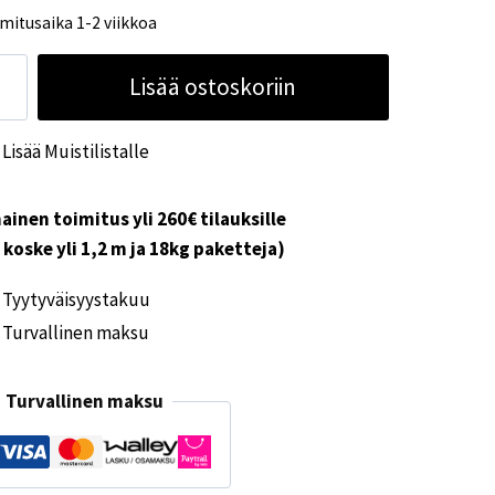
mitusaika 1-2 viikkoa
metic
Lisää ostoskoriin
Lisää Muistilistalle
kuna
0x400
ärä
ainen toimitus yli 260€ tilauksille
i koske yli 1,2 m ja 18kg paketteja)
Tyytyväisyystakuu
Turvallinen maksu
Turvallinen maksu