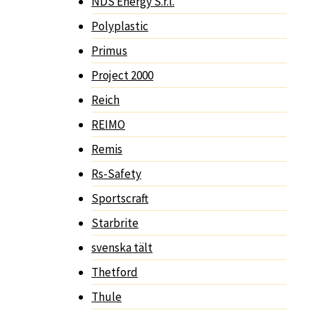
NDS Energy S.r.l.
Polyplastic
Primus
Project 2000
Reich
REIMO
Remis
Rs-Safety
Sportscraft
Starbrite
svenska tält
Thetford
Thule