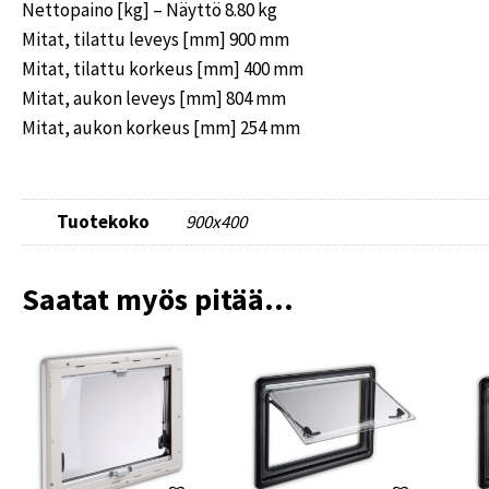
Nettopaino [kg] – Näyttö 8.80 kg
Mitat, tilattu leveys [mm] 900 mm
Mitat, tilattu korkeus [mm] 400 mm
Mitat, aukon leveys [mm] 804 mm
Mitat, aukon korkeus [mm] 254 mm
Tuotekoko
900x400
Saatat myös pitää...