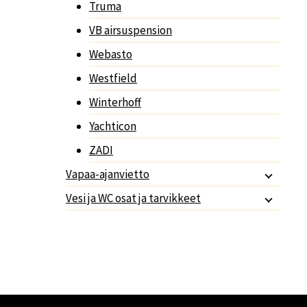
Truma
VB airsuspension
Webasto
Westfield
Winterhoff
Yachticon
ZADI
Vapaa-ajanvietto
Vesi ja WC osat ja tarvikkeet