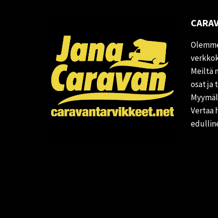
CARAV
Olemme
verkkok
Meiltä 
osat ja 
Myymälä
Vertaa 
edullin