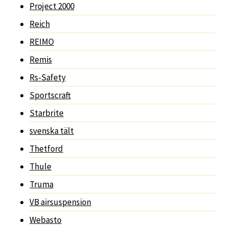
Project 2000
Reich
REIMO
Remis
Rs-Safety
Sportscraft
Starbrite
svenska tält
Thetford
Thule
Truma
VB airsuspension
Webasto