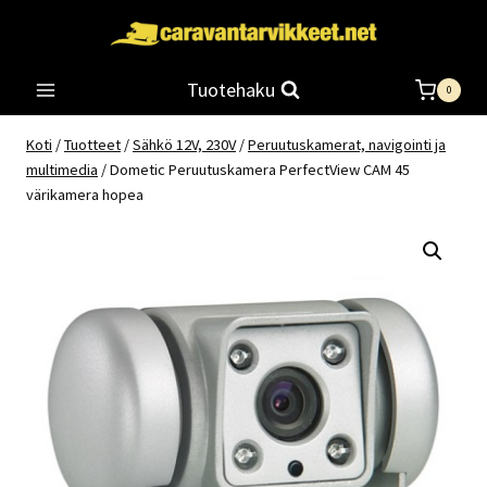
Siirry
sisältöön
Tuotehaku
0
Koti
/
Tuotteet
/
Sähkö 12V, 230V
/
Peruutuskamerat, navigointi ja
multimedia
/
Dometic Peruutuskamera PerfectView CAM 45
värikamera hopea