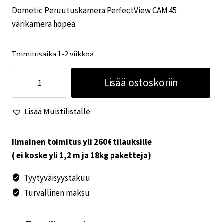
Dometic Peruutuskamera PerfectView CAM 45
värikamera hopea
Toimitusaika 1-2 viikkoa
Dometic
Lisää ostoskoriin
Peruutuskamera
PerfectView
Lisää Muistilistalle
CAM
45
värikamera
Ilmainen toimitus yli 260€ tilauksille
hopea
( ei koske yli 1,2 m ja 18kg paketteja)
määrä
Tyytyväisyystakuu
Turvallinen maksu