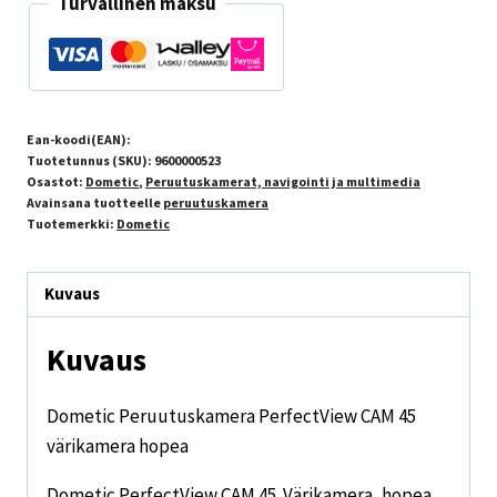
Turvallinen maksu
Ean-koodi(EAN):
Tuotetunnus (SKU):
9600000523
Osastot:
Dometic
,
Peruutuskamerat, navigointi ja multimedia
Avainsana tuotteelle
peruutuskamera
Tuotemerkki:
Dometic
Kuvaus
Kuvaus
Dometic Peruutuskamera PerfectView CAM 45
värikamera hopea
Dometic PerfectView CAM 45. Värikamera, hopea,