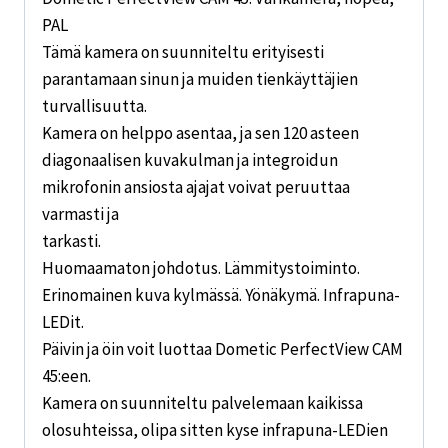
PAL
Tämä kamera on suunniteltu erityisesti
parantamaan sinun ja muiden tienkäyttäjien
turvallisuutta.
Kamera on helppo asentaa, ja sen 120 asteen
diagonaalisen kuvakulman ja integroidun
mikrofonin ansiosta ajajat voivat peruuttaa
varmasti ja
tarkasti.
Huomaamaton johdotus. Lämmitystoiminto.
Erinomainen kuva kylmässä. Yönäkymä. Infrapuna-
LEDit.
Päivin ja öin voit luottaa Dometic PerfectView CAM
45:een.
Kamera on suunniteltu palvelemaan kaikissa
olosuhteissa, olipa sitten kyse infrapuna-LEDien