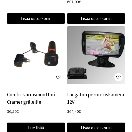
607,00
€
Lisää ostoskoriin
Lisää ostoskoriin
Combi -varrasmoottori
Langaton peruutuskamera
Cramer grilleille
12V
36,50
€
364,40
€
Lue lisää
Lisää ostoskoriin