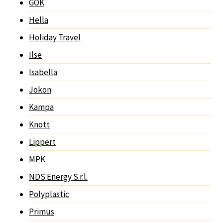
GOK
Hella
Holiday Travel
Ilse
Isabella
Jokon
Kampa
Knott
Lippert
MPK
NDS Energy S.r.l.
Polyplastic
Primus