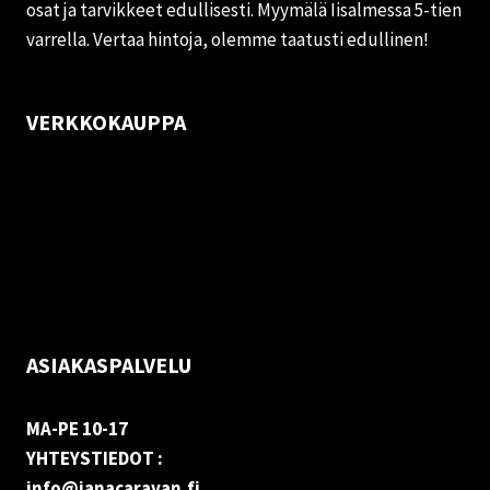
osat ja tarvikkeet edullisesti. Myymälä Iisalmessa 5-tien
varrella. Vertaa hintoja, olemme taatusti edullinen!
VERKKOKAUPPA
Oma tili
Palautukset
Rekisteriseloste
Vastuuvapauslauseke
Evästekäytäntö (EU)
ASIAKASPALVELU
MA-PE 10-17
YHTEYSTIEDOT :
info@janacaravan.fi