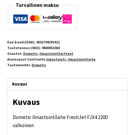
Turvallinen maksu
Ean-koodi(EAN):
4015704291421
Tuotetunnus (SKU):
9600051002
Osastot:
Dometic
,
Ilmastointilaitteet
Avainsanat tuotteelle
ilmastointi
,
ilmastointilaite
Tuotemerkki:
Dometic
Kuvaus
Kuvaus
Dometic ilmastointilaite FreshJet FJX4 2200
valkoinen