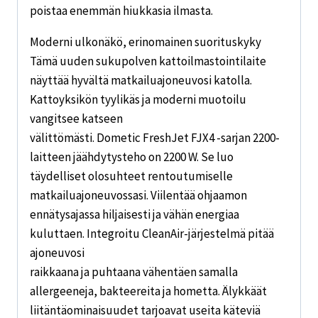
poistaa enemmän hiukkasia ilmasta.
Moderni ulkonäkö, erinomainen suorituskyky
Tämä uuden sukupolven kattoilmastointilaite
näyttää hyvältä matkailuajoneuvosi katolla.
Kattoyksikön tyylikäs ja moderni muotoilu
vangitsee katseen
välittömästi. Dometic FreshJet FJX4 -sarjan 2200-
laitteen jäähdytysteho on 2200 W. Se luo
täydelliset olosuhteet rentoutumiselle
matkailuajoneuvossasi. Viilentää ohjaamon
ennätysajassa hiljaisesti ja vähän energiaa
kuluttaen. Integroitu CleanAir-järjestelmä pitää
ajoneuvosi
raikkaana ja puhtaana vähentäen samalla
allergeeneja, bakteereita ja hometta. Älykkäät
liitäntäominaisuudet tarjoavat useita käteviä