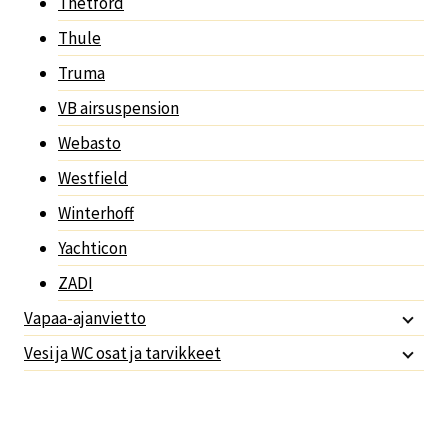
Thetford
Thule
Truma
VB airsuspension
Webasto
Westfield
Winterhoff
Yachticon
ZADI
Vapaa-ajanvietto
Vesi ja WC osat ja tarvikkeet