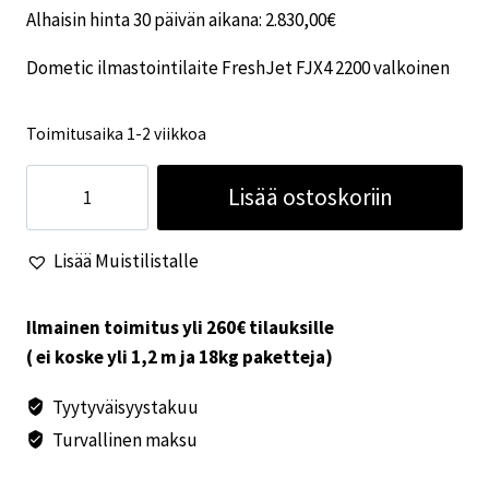
Alhaisin hinta 30 päivän aikana:
2.830,00
€
Dometic ilmastointilaite FreshJet FJX4 2200 valkoinen
Toimitusaika 1-2 viikkoa
Dometic
Lisää ostoskoriin
ilmastointilaite
FreshJet
Lisää Muistilistalle
FJX4
2200
valkoinen
Ilmainen toimitus yli 260€ tilauksille
määrä
( ei koske yli 1,2 m ja 18kg paketteja)
Tyytyväisyystakuu
Turvallinen maksu