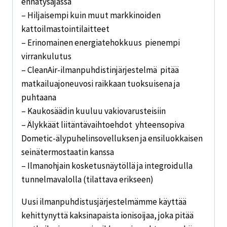
ennätysajassa
– Hiljaisempi kuin muut markkinoiden
kattoilmastointilaitteet
– Erinomainen energiatehokkuus  pienempi
virrankulutus
– CleanAir-ilmanpuhdistinjärjestelmä  pitää
matkailuajoneuvosi raikkaan tuoksuisena ja
puhtaana
– Kaukosäädin kuuluu vakiovarusteisiin
– Älykkäät liitäntävaihtoehdot  yhteensopiva
Dometic-älypuhelinsovelluksen ja ensiluokkaisen
seinätermostaatin kanssa
– Ilmanohjain kosketusnäytöllä ja integroidulla
tunnelmavalolla (tilattava erikseen)
Uusi ilmanpuhdistusjärjestelmämme käyttää
kehittynyttä kaksinapaista ionisoijaa, joka pitää