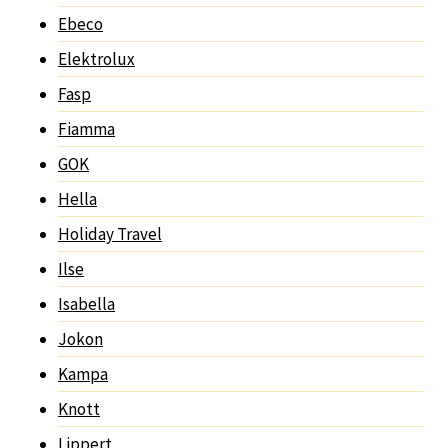
Ebeco
Elektrolux
Fasp
Fiamma
GOK
Hella
Holiday Travel
Ilse
Isabella
Jokon
Kampa
Knott
Lippert