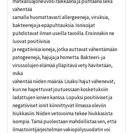
matkailuajoneuvosi raikkaana ja puhtaana sekä
vähentää
samalla huomattavasti allergeeneja, viruksia,
bakteereja ja epäpuhtauksia. Ionisoijat
puhdistavat ilman useilla tavoilla. Ensinnäkin ne
luovat positiivisia
ja negatiivisia ioneja, jotka auttavat vähentämään
patogeenejä, hajuja ja hometta. Bakteeri- ja
virussolujen elämää ylläpitävä vety hävitetään,
mikä
vähentää niiden määrää. Lisäksi hajut vähenevät,
kun ne hapettuvat joutuessaan kosketuksiin
ladattujen ionien kanssa. Lopuksi positiiviset ja
negatiiviset ionit kiinnittyvät ilmassa oleviin
hiukkasiin. Niiden vetovoima tekee hiukkasista
isompia. Tämä puolestaan mahdollistaa sen, että
ilmastointijärjestelmän vakiopölysuodatin voi