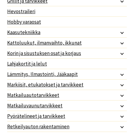
Grillit ja tarvikkeet
Hevostraileri
Hobby varaosat
Kaasutekniikka
Kattoluukut, ilmanvaihto, ikkunat
Korin ja sisustuksen osat ja korjaus
Lahjakortit ja lelut
Lämmitys, Ilmastointi, Jääkaapit
Markiisit, etukatokset ja tarvikkeet
Matkailuautotarvikkeet
Matkailuvaunutarvikkeet
Pyörätelineet ja tarvikkeet
Retkeilyauton rakentaminen