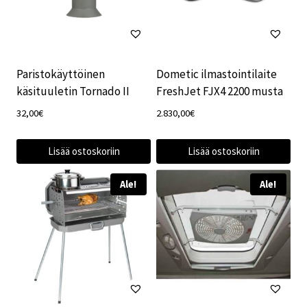
Paristokäyttöinen
Dometic ilmastointilaite
käsituuletin Tornado II
FreshJet FJX4 2200 musta
32,00
€
2.830,00
€
Lisää ostoskoriin
Lisää ostoskoriin
Ale!
Ale!