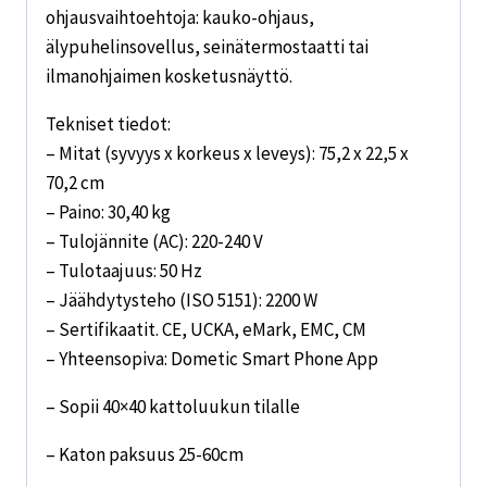
ohjausvaihtoehtoja: kauko-ohjaus,
älypuhelinsovellus, seinätermostaatti tai
ilmanohjaimen kosketusnäyttö.
Tekniset tiedot:
– Mitat (syvyys x korkeus x leveys): 75,2 x 22,5 x
70,2 cm
– Paino: 30,40 kg
– Tulojännite (AC): 220-240 V
– Tulotaajuus: 50 Hz
– Jäähdytysteho (ISO 5151): 2200 W
– Sertifikaatit. CE, UCKA, eMark, EMC, CM
– Yhteensopiva: Dometic Smart Phone App
– Sopii 40×40 kattoluukun tilalle
– Katon paksuus 25-60cm