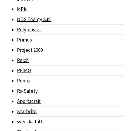
MPK
NDS Energy S.r.l.
Polyplastic
Primus
Project 2000
Reich
REIMO
Remis
Rs-Safety
Sportscraft
Starbrite
svenska tält