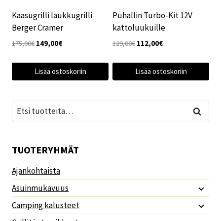
Kaasugrilli laukkugrilli
Puhallin Turbo-Kit 12V
Berger Cramer
kattoluukuille
Alkuperäinen
Nykyinen
Alkuperäinen
Nykyinen
175,00
€
149,00
€
129,00
€
112,00
€
hinta
hinta
hinta
hinta
oli:
on:
oli:
on:
Lisää ostoskoriin
Lisää ostoskoriin
175,00€.
149,00€.
129,00€.
112,00€.
Etsi:
Haku
TUOTERYHMÄT
Ajankohtaista
Asuinmukavuus
Camping kalusteet