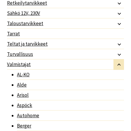
Retkeilytarvikkeet
Sähkö 12V, 230V
Taloustarvikkeet
Tarrat
Teltat ja tarvikkeet
Turvallisuus
Valmistajat
AL-KO
Alde
Arisol
Aspöck
Autohome
Berger