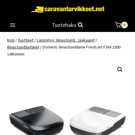
Siirry
sisältöön
Tuotehaku
0
Koti
/
Tuotteet
/
Lämmitys, Ilmastointi, Jääkaapit
/
Ilmastointilaitteet
/
Dometic ilmastointilaite FreshJet FJX4 2200
valkoinen