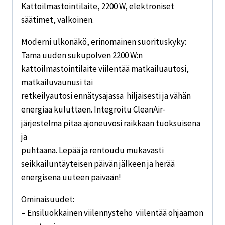
Kattoilmastointilaite, 2200 W, elektroniset
säätimet, valkoinen.
Moderni ulkonäkö, erinomainen suorituskyky:
Tämä uuden sukupolven 2200 W:n
kattoilmastointilaite viilentää matkailuautosi,
matkailuvaunusi tai
retkeilyautosi ennätysajassa  hiljaisesti ja vähän
energiaa kuluttaen. Integroitu CleanAir-
järjestelmä pitää ajoneuvosi raikkaan tuoksuisena
ja
puhtaana. Lepää ja rentoudu mukavasti
seikkailuntäyteisen päivän jälkeen ja herää
energisenä uuteen päivään!
Ominaisuudet:
– Ensiluokkainen viilennysteho  viilentää ohjaamon