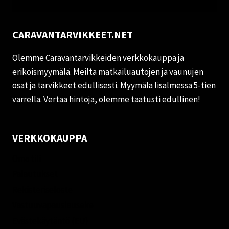
CARAVANTARVIKKEET.NET
Olemme Caravantarvikkeiden verkkokauppa ja
erikoismyymälä. Meiltä matkailuautojen ja vaunujen
osat ja tarvikkeet edullisesti. Myymälä Iisalmessa 5-tien
varrella. Vertaa hintoja, olemme taatusti edullinen!
VERKKOKAUPPA
Oma tili
Palautukset
Rekisteriseloste
Vastuuvapauslauseke
Evästekäytäntö (EU)