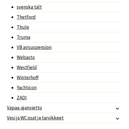
svenska tält
Thetford
Thule
Truma
VB airsuspension
Webasto
Westfield
Winterhoff
Yachticon
ZADI
Vapaa-ajanvietto
Vesi ja WC osat ja tarvikkeet