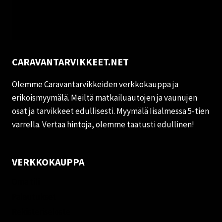
CARAVANTARVIKKEET.NET
Olemme Caravantarvikkeiden verkkokauppa ja
erikoismyymälä. Meiltä matkailuautojen ja vaunujen
osat ja tarvikkeet edullisesti. Myymälä Iisalmessa 5-tien
varrella. Vertaa hintoja, olemme taatusti edullinen!
VERKKOKAUPPA
Oma tili
Palautukset
Rekisteriseloste