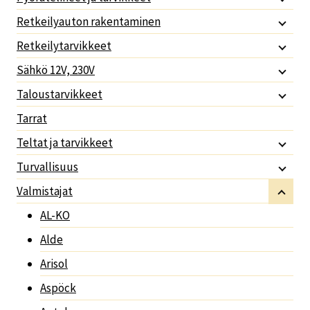
Retkeilyauton rakentaminen
Retkeilytarvikkeet
Sähkö 12V, 230V
Taloustarvikkeet
Tarrat
Teltat ja tarvikkeet
Turvallisuus
Valmistajat
AL-KO
Alde
Arisol
Aspöck