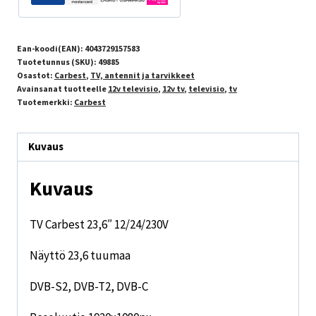
Ean-koodi(EAN):
4043729157583
Tuotetunnus (SKU):
49885
Osastot:
Carbest
,
TV, antennit ja tarvikkeet
Avainsanat tuotteelle
12v televisio
,
12v tv
,
televisio
,
tv
Tuotemerkki:
Carbest
Kuvaus
Kuvaus
TV Carbest 23,6″ 12/24/230V
Näyttö 23,6 tuumaa
DVB-S2, DVB-T2, DVB-C