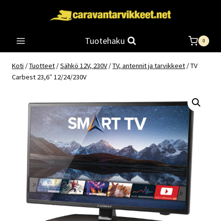
Siirry
sisältöön
Tuotehaku
0
Koti
/
Tuotteet
/
Sähkö 12V, 230V
/
TV, antennit ja tarvikkeet
/
TV
Carbest 23,6″ 12/24/230V