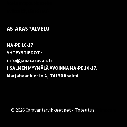
Vastuuvapauslauseke
Evästekäytäntö (EU)
ASIAKASPALVELU
MA-PE 10-17
YHTEYSTIEDOT :
info@janacaravan.fi
IISALMEN MYYMÄLÄ AVOINNA MA-PE 10-17
.
Marjahaankierto 4, 74130 Iisalmi
© 2026 Caravantarvikkeet.net - Toteutus
Primocom