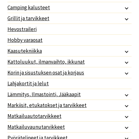
Camping kalusteet
Grillit ja tarvikkeet
Hevostraileri
Hobby varaosat
Kaasutekniikka
Kattoluukut, ilmanvaihto, ikkunat
Korin ja sisustuksen osat ja korjaus
Lahjakortit ja lelut
Lämmitys, Ilmastointi, Jääkaapit
Markiisit, etukatokset ja tarvikkeet
Matkailuautotarvikkeet
Matkailuvaunutarvikkeet
Pyörätelineet ja tarvikkeet