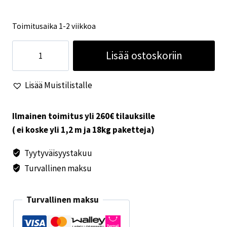
Toimitusaika 1-2 viikkoa
TV
Lisää ostoskoriin
Carbest
23,6"
Lisää Muistilistalle
12/24/230V
määrä
Ilmainen toimitus yli 260€ tilauksille
( ei koske yli 1,2 m ja 18kg paketteja)
Tyytyväisyystakuu
Turvallinen maksu
Turvallinen maksu