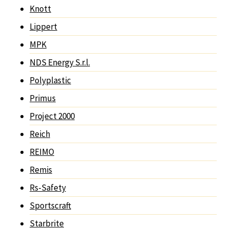
Knott
Lippert
MPK
NDS Energy S.r.l.
Polyplastic
Primus
Project 2000
Reich
REIMO
Remis
Rs-Safety
Sportscraft
Starbrite