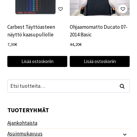
Carbest Täyttöasteen
Ohjaamomatto Ducato 07-
näyttö kaasupullolle
2014 Basic
7,30
€
44,20
€
Lisää ostoskoriin
Lisää ostoskoriin
Etsi:
Haku
TUOTERYHMÄT
Ajankohtaista
Asuinmukavuus