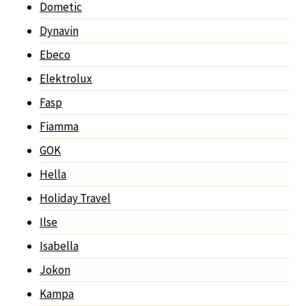
Dometic
Dynavin
Ebeco
Elektrolux
Fasp
Fiamma
GOK
Hella
Holiday Travel
Ilse
Isabella
Jokon
Kampa