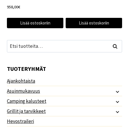
958,00
€
Lisää ostoskoriin
Lisää ostoskoriin
Etsi:
Haku
TUOTERYHMÄT
Ajankohtaista
Asuinmukavuus
Camping kalusteet
Grillit ja tarvikkeet
Hevostraileri