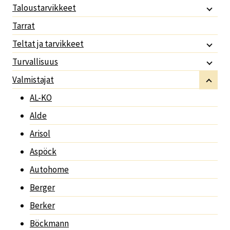
Taloustarvikkeet
Tarrat
Teltat ja tarvikkeet
Turvallisuus
Valmistajat
AL-KO
Alde
Arisol
Aspöck
Autohome
Berger
Berker
Böckmann