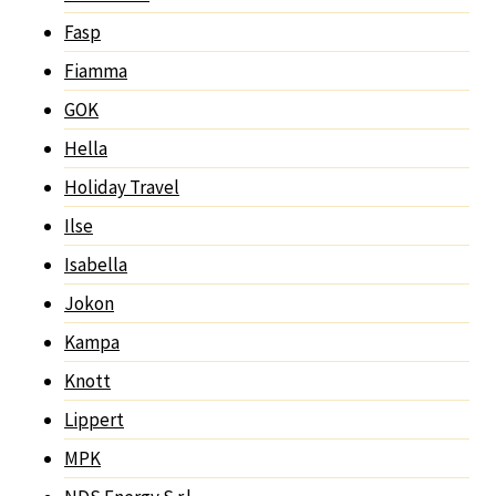
Fasp
Fiamma
GOK
Hella
Holiday Travel
Ilse
Isabella
Jokon
Kampa
Knott
Lippert
MPK