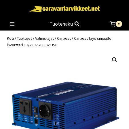
Siirry
sisältöön
Tuotehaku
0
Koti
/
Tuotteet
/
Valmistajat
/
Carbest
/
Carbest täys siniaalto
invertteri 12/230V 2000W USB