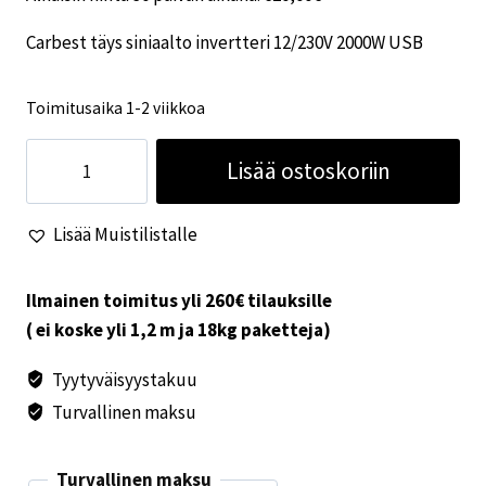
Carbest täys siniaalto invertteri 12/230V 2000W USB
Toimitusaika 1-2 viikkoa
Carbest
Lisää ostoskoriin
täys
siniaalto
Lisää Muistilistalle
invertteri
12/230V
2000W
Ilmainen toimitus yli 260€ tilauksille
USB
( ei koske yli 1,2 m ja 18kg paketteja)
määrä
Tyytyväisyystakuu
Turvallinen maksu
Turvallinen maksu