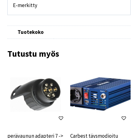
E-merkitty
Tuotekoko
Tutustu myös
perävaunun adapteri 7 ->
Carbest täysmodioitu