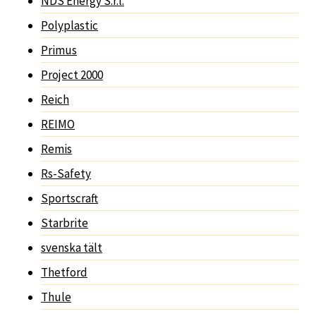
NDS Energy S.r.l.
Polyplastic
Primus
Project 2000
Reich
REIMO
Remis
Rs-Safety
Sportscraft
Starbrite
svenska tält
Thetford
Thule