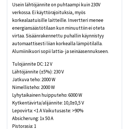
Usein lähtöjännite on puhtaampi kuin 230V
verkossa. Ei käyttörajoituksia, myös
korkealaatuisille laitteille. Invertteri menee
energiansäästötilaan kun minuuttiin ei oteta
virtaa. Sisäänrakennettu puhallin käynnistyy
automaattisesti liian korkealla lämpötilalla.
Alumiinikuori sopii lattia- ja seinäasennukseen.
Tulojännite DC: 12 V
Lähtöjännite (±5%): 230 V
Jatkuva teho: 2000 W
Nimellisteho: 2000 W
Lyhytaikainen huipputeho: 6000 W
Kytkentävirta/alijännite: 10,0±0,5 V
Lepovirta: <1 A Vaikutusaste: >90%
Absicherung: 1x 50 A
Pistorasia: 1