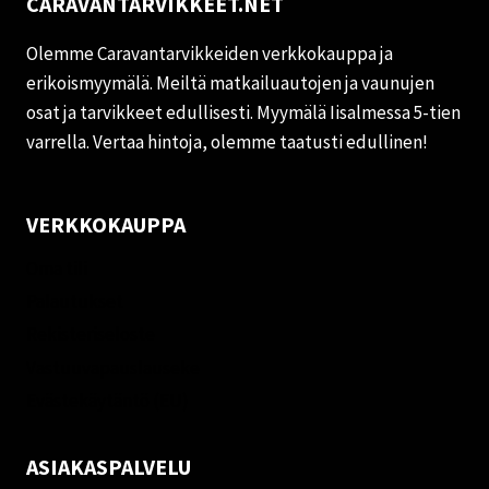
CARAVANTARVIKKEET.NET
Olemme Caravantarvikkeiden verkkokauppa ja
erikoismyymälä. Meiltä matkailuautojen ja vaunujen
osat ja tarvikkeet edullisesti. Myymälä Iisalmessa 5-tien
varrella. Vertaa hintoja, olemme taatusti edullinen!
VERKKOKAUPPA
Oma tili
Palautukset
Rekisteriseloste
Vastuuvapauslauseke
Evästekäytäntö (EU)
ASIAKASPALVELU