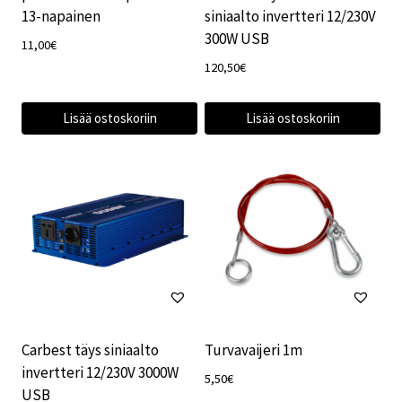
13-napainen
siniaalto invertteri 12/230V
300W USB
11,00
€
120,50
€
Lisää ostoskoriin
Lisää ostoskoriin
Carbest täys siniaalto
Turvavaijeri 1m
invertteri 12/230V 3000W
5,50
€
USB