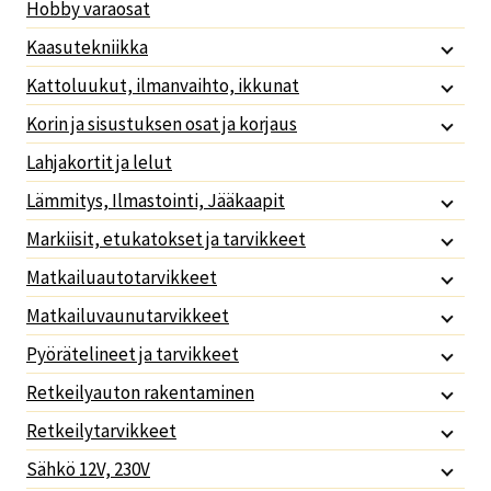
Hobby varaosat
Kaasutekniikka
Kattoluukut, ilmanvaihto, ikkunat
Korin ja sisustuksen osat ja korjaus
Lahjakortit ja lelut
Lämmitys, Ilmastointi, Jääkaapit
Markiisit, etukatokset ja tarvikkeet
Matkailuautotarvikkeet
Matkailuvaunutarvikkeet
Pyörätelineet ja tarvikkeet
Retkeilyauton rakentaminen
Retkeilytarvikkeet
Sähkö 12V, 230V