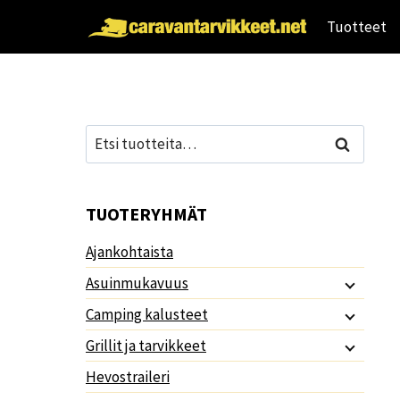
Siirry
Tuotteet
sisältöön
Etsi:
Haku
TUOTERYHMÄT
Ajankohtaista
Asuinmukavuus
Camping kalusteet
Grillit ja tarvikkeet
Hevostraileri