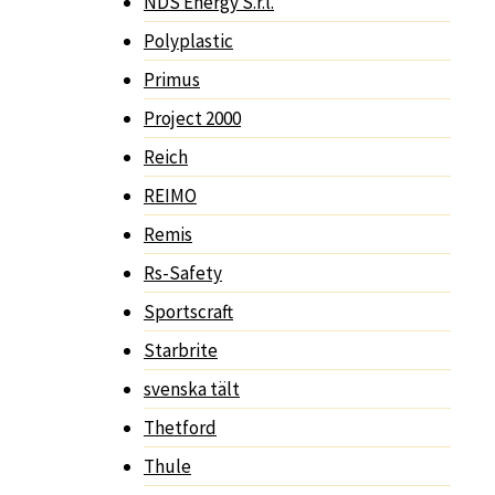
NDS Energy S.r.l.
Polyplastic
Primus
Project 2000
Reich
REIMO
Remis
Rs-Safety
Sportscraft
Starbrite
svenska tält
Thetford
Thule