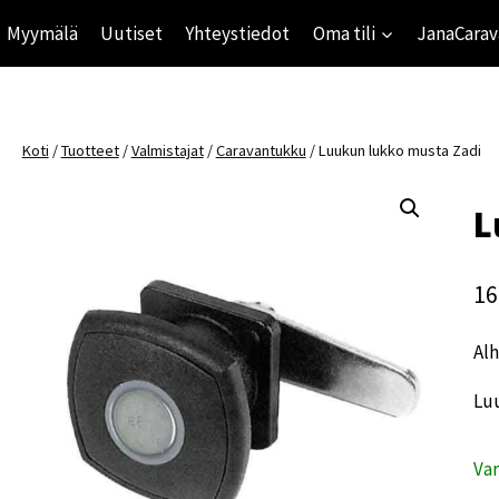
Myymälä
Uutiset
Yhteystiedot
Oma tili
JanaCarav
Koti
/
Tuotteet
/
Valmistajat
/
Caravantukku
/
Luukun lukko musta Zadi
L
16
Alh
Lu
Va