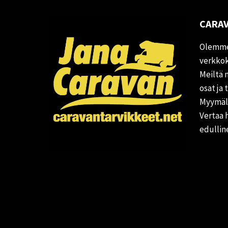
CARAV
Olemme
verkkok
Meiltä 
osat ja 
Myymälä
Vertaa 
edullin