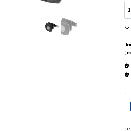
Lu
lu
mu
Za
mä
Ilm
( e
Ean