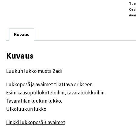
Tuo
Osa
Ava
Kuvaus
Kuvaus
Luukun lukko musta Zadi
Lukkopesä ja avaimet tilattava erikseen
Esim.kaasupullokoteloihin, tavaraluukkuihin.
Tavaratilan luukun lukko.
Ulkoluukun lukko
Linkki lukkopesä + avaimet