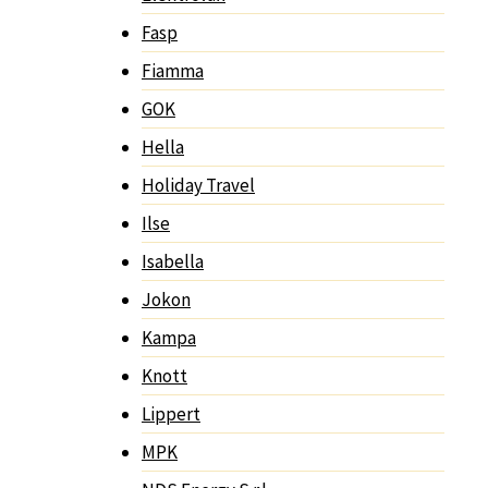
Fasp
Fiamma
GOK
Hella
Holiday Travel
Ilse
Isabella
Jokon
Kampa
Knott
Lippert
MPK