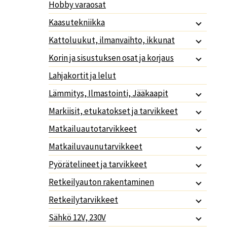
Hobby varaosat
Kaasutekniikka
Kattoluukut, ilmanvaihto, ikkunat
Korin ja sisustuksen osat ja korjaus
Lahjakortit ja lelut
Lämmitys, Ilmastointi, Jääkaapit
Markiisit, etukatokset ja tarvikkeet
Matkailuautotarvikkeet
Matkailuvaunutarvikkeet
Pyörätelineet ja tarvikkeet
Retkeilyauton rakentaminen
Retkeilytarvikkeet
Sähkö 12V, 230V