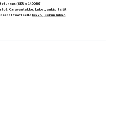
tetunnus (SKU):
1400607
stot:
Caravantukku
,
Lukot, aukipitäjät
insanat tuotteelle
lukko
,
luukun lukko