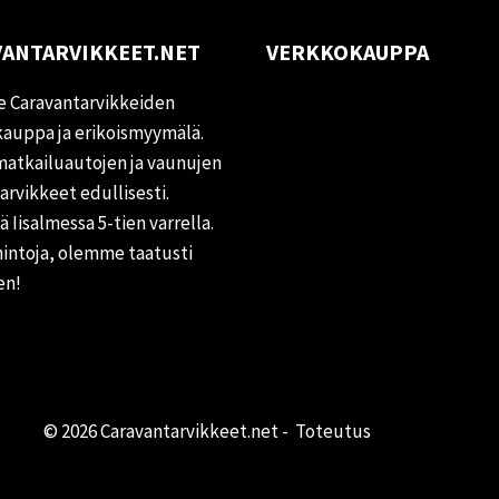
ANTARVIKKEET.NET
VERKKOKAUPPA
Oma tili
 Caravantarvikkeiden
Palautukset
auppa ja erikoismyymälä.
matkailuautojen ja vaunujen
Rekisteriseloste
tarvikkeet edullisesti.
Vastuuvapauslauseke
 Iisalmessa 5-tien varrella.
Evästekäytäntö (EU)
hintoja, olemme taatusti
en!
© 2026 Caravantarvikkeet.net - Toteutus
Primocom