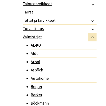
Taloustarvikkeet
Tarrat
Teltat ja tarvikkeet
Turvallisuus
Valmistajat
AL-KO
Alde
Arisol
Aspöck
Autohome
Berger
Berker
Böckmann