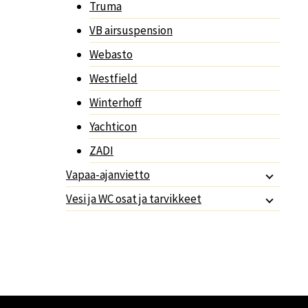
Truma
VB airsuspension
Webasto
Westfield
Winterhoff
Yachticon
ZADI
Vapaa-ajanvietto
Vesi ja WC osat ja tarvikkeet