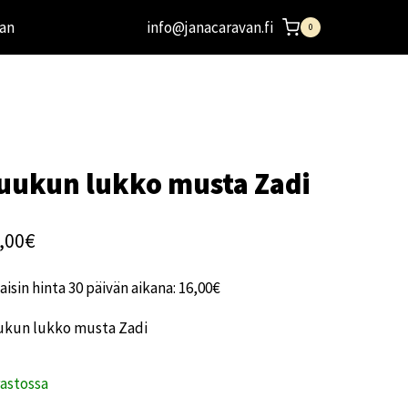
an
info@janacaravan.fi
0
uukun lukko musta Zadi
,00
€
aisin hinta 30 päivän aikana:
16,00
€
ukun lukko musta Zadi
rastossa