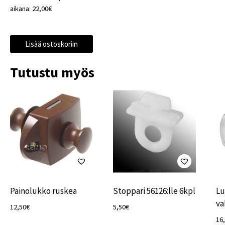
aikana:
22,00
€
Lisää ostoskoriin
Tutustu myös
Painolukko ruskea
Stoppari 56126:lle 6kpl
Lu
va
12,50
€
5,50
€
16