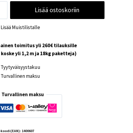
ukun
Lisää ostoskoriin
kko
sta
Lisää Muistilistalle
di
ärä
ainen toimitus yli 260€ tilauksille
i koske yli 1,2 m ja 18kg paketteja)
Tyytyväisyystakuu
Turvallinen maksu
Turvallinen maksu
-koodi(EAN):
1400607