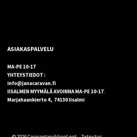
Palautukset
Rekisteriseloste
Vastuuvapauslauseke
Evästekäytäntö (EU)
ASIAKASPALVELU
MA-PE 10-17
YHTEYSTIEDOT :
info@janacaravan.fi
IISALMEN MYYMÄLÄ AVOINNA MA-PE 10-17
.
Marjahaankierto 4, 74130 Iisalmi
© 2026 Caravantarvikkeet.net - Toteutus
Primocom