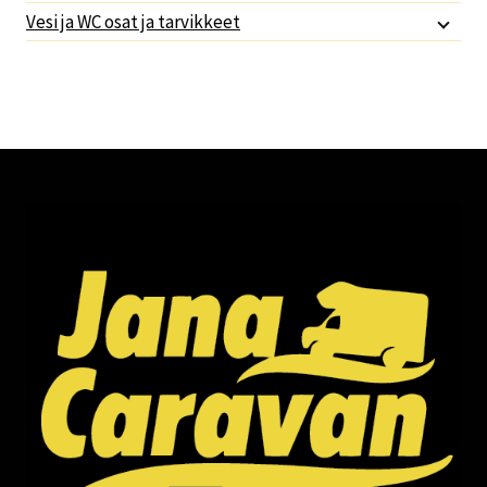
Vesi ja WC osat ja tarvikkeet