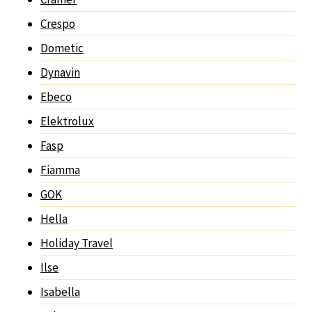
Crespo
Dometic
Dynavin
Ebeco
Elektrolux
Fasp
Fiamma
GOK
Hella
Holiday Travel
Ilse
Isabella