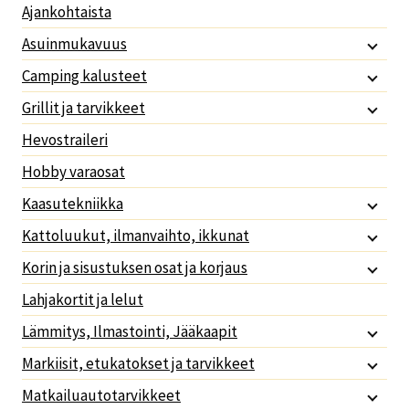
Ajankohtaista
Asuinmukavuus
Camping kalusteet
Grillit ja tarvikkeet
Hevostraileri
Hobby varaosat
Kaasutekniikka
Kattoluukut, ilmanvaihto, ikkunat
Korin ja sisustuksen osat ja korjaus
Lahjakortit ja lelut
Lämmitys, Ilmastointi, Jääkaapit
Markiisit, etukatokset ja tarvikkeet
Matkailuautotarvikkeet