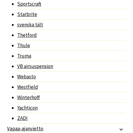
Sportscraft
Starbrite
svenska tält
Thetford
Thule
Truma
VB airsuspension
Webasto
Westfield
Winterhoff
Yachticon
ZADI
Vapaa-ajanvietto