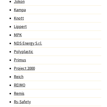
Jokon
Kampa
Knott
Lippert
MPK
NDS Energy S.r.l.
Polyplastic
Primus
Project 2000
Reich
REIMO
Remis
Rs-Safety