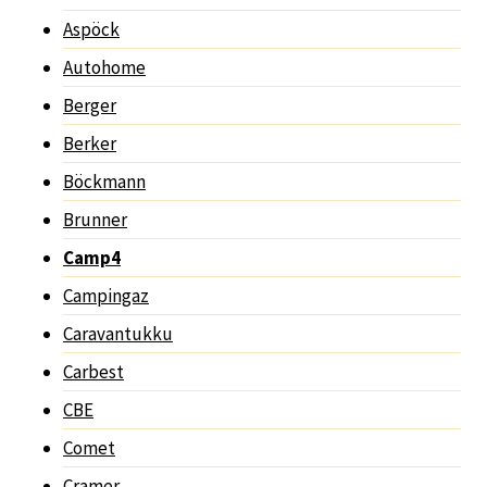
Aspöck
Autohome
Berger
Berker
Böckmann
Brunner
Camp4
Campingaz
Caravantukku
Carbest
CBE
Comet
Cramer