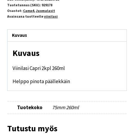
Tuotetunnus (SKU):
929178
Osastot:
Camp4
,
Juomalasit
Avainsana tuotteelle
viinilasi
Kuvaus
Kuvaus
Viinilasi Capri 2kpl 260ml
Helppo pinota päällekkäin
Tuotekoko
75mm 260ml
Tutustu myös