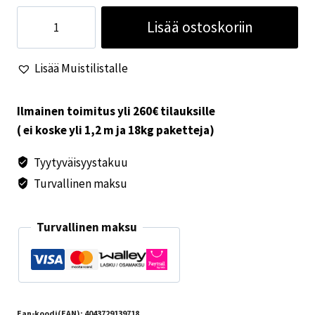
Viinilasi
Lisää ostoskoriin
Capri
2kpl
Lisää Muistilistalle
määrä
Ilmainen toimitus yli 260€ tilauksille
( ei koske yli 1,2 m ja 18kg paketteja)
Tyytyväisyystakuu
Turvallinen maksu
Turvallinen maksu
Ean-koodi(EAN):
4043729139718