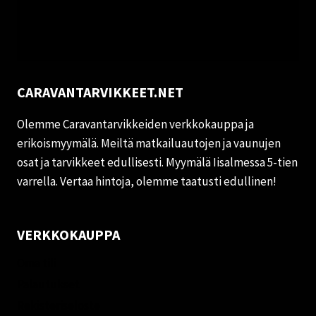
CARAVANTARVIKKEET.NET
Olemme Caravantarvikkeiden verkkokauppa ja
erikoismyymälä. Meiltä matkailuautojen ja vaunujen
osat ja tarvikkeet edullisesti. Myymälä Iisalmessa 5-tien
varrella. Vertaa hintoja, olemme taatusti edullinen!
VERKKOKAUPPA
Oma tili
Palautukset
Rekisteriseloste