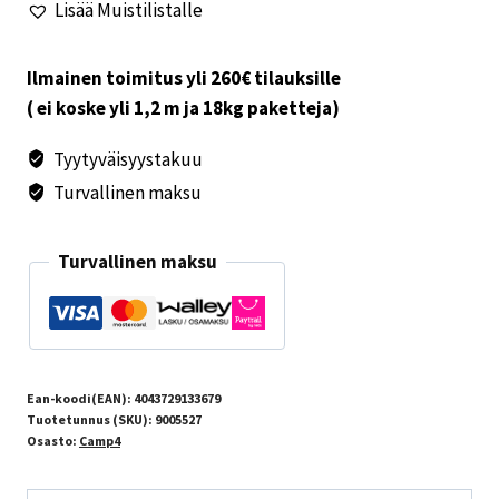
Lisää Muistilistalle
määrä
Ilmainen toimitus yli 260€ tilauksille
( ei koske yli 1,2 m ja 18kg paketteja)
Tyytyväisyystakuu
Turvallinen maksu
Turvallinen maksu
Ean-koodi(EAN):
4043729133679
Tuotetunnus (SKU):
9005527
Osasto:
Camp4