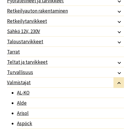
Pyörätelineet ja tarvikkeet
Retkeilyauton rakentaminen
Retkeilytarvikkeet
Sähkö 12V, 230V
Taloustarvikkeet
Tarrat
Teltat ja tarvikkeet
Turvallisuus
Valmistajat
AL-KO
Alde
Arisol
Aspöck