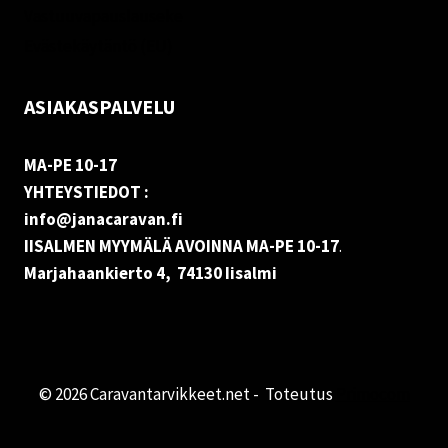
Vastuuvapauslauseke
Evästekäytäntö (EU)
ASIAKASPALVELU
MA-PE 10-17
YHTEYSTIEDOT :
info@janacaravan.fi
IISALMEN MYYMÄLÄ AVOINNA MA-PE 10-17
.
Marjahaankierto 4, 74130 Iisalmi
© 2026 Caravantarvikkeet.net - Toteutus
Primocom