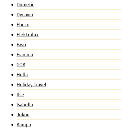
Dometic
Dynavin
Ebeco
Elektrolux
Fasp
Fiamma
GOK
Hella
Holiday Travel
Ilse
Isabella
Jokon
Kampa