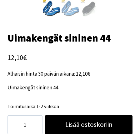
Uimakengät sininen 44
12,10
€
Alhaisin hinta 30 päivän aikana:
12,10
€
Uimakengät sininen 44
Toimitusaika 1-2 viikkoa
Uimakengät
Lisää ostoskoriin
sininen
44