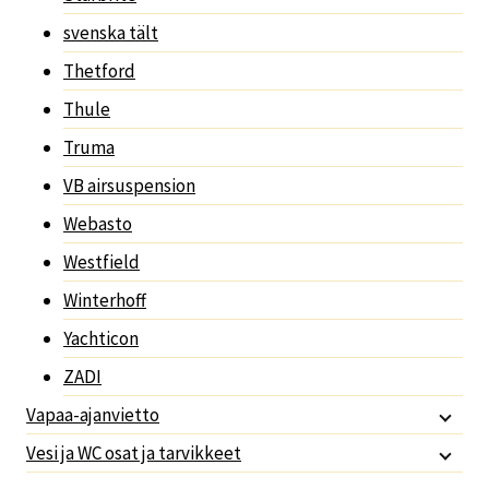
svenska tält
Thetford
Thule
Truma
VB airsuspension
Webasto
Westfield
Winterhoff
Yachticon
ZADI
Vapaa-ajanvietto
Vesi ja WC osat ja tarvikkeet