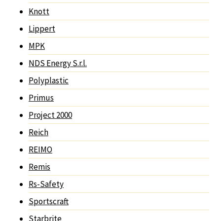
Knott
Lippert
MPK
NDS Energy S.r.l.
Polyplastic
Primus
Project 2000
Reich
REIMO
Remis
Rs-Safety
Sportscraft
Starbrite