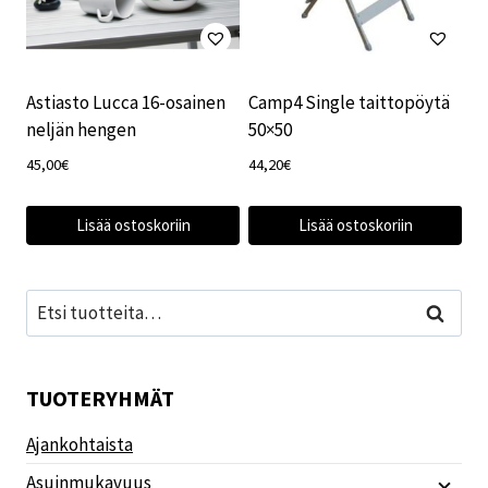
Astiasto Lucca 16-osainen
Camp4 Single taittopöytä
neljän hengen
50×50
45,00
€
44,20
€
Lisää ostoskoriin
Lisää ostoskoriin
Etsi:
Haku
TUOTERYHMÄT
Ajankohtaista
Asuinmukavuus