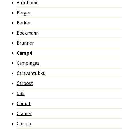
Autohome
Berger
Berker
Böckmann
Brunner
Camp4
Campingaz
Caravantukku
Carbest
CBE
Comet
Cramer
Crespo