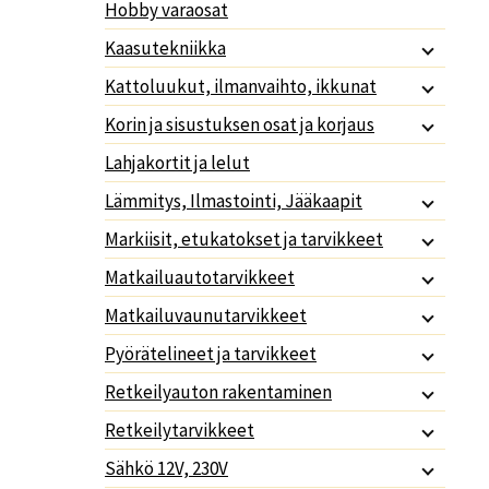
Hobby varaosat
Kaasutekniikka
Kattoluukut, ilmanvaihto, ikkunat
Korin ja sisustuksen osat ja korjaus
Lahjakortit ja lelut
Lämmitys, Ilmastointi, Jääkaapit
Markiisit, etukatokset ja tarvikkeet
Matkailuautotarvikkeet
Matkailuvaunutarvikkeet
Pyörätelineet ja tarvikkeet
Retkeilyauton rakentaminen
Retkeilytarvikkeet
Sähkö 12V, 230V