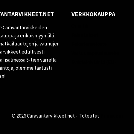
ANTARVIKKEET.NET
VERKKOKAUPPA
Oma tili
 Caravantarvikkeiden
Palautukset
auppa ja erikoismyymälä.
matkailuautojen ja vaunujen
Rekisteriseloste
tarvikkeet edullisesti.
Vastuuvapauslauseke
 Iisalmessa 5-tien varrella.
Evästekäytäntö (EU)
hintoja, olemme taatusti
en!
© 2026 Caravantarvikkeet.net - Toteutus
Primocom