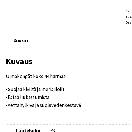
Ean
Tuo
Osa
Kuvaus
Kuvaus
Uimakengät koko 44 harmaa
•Suojaa kiviltä ja merisiileilt
•Estää liukastumista
•Vettähylkivä ja suolavedenkestävä
Tuotekoko
44