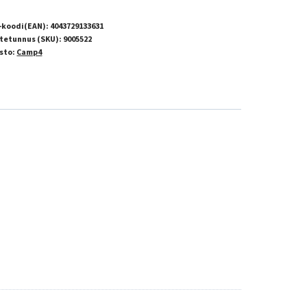
-koodi(EAN):
4043729133631
tetunnus (SKU):
9005522
sto:
Camp4