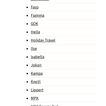
Fasp
Fiamma
GOK
Hella
Holiday Travel
Ilse
Isabella
Jokon
Kampa
Knott
Lippert
MPK