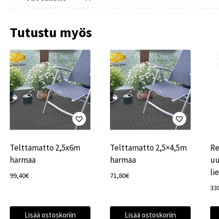
Tutustu myös
Telttamatto 2,5x6m
Telttamatto 2,5×4,5m
Re
harmaa
harmaa
uu
li
99,40
€
71,80
€
33
Lisää ostoskoriin
Lisää ostoskoriin