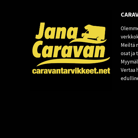
CARAV
Olemme
verkkok
Meiltä 
osat ja 
Myymälä
Vertaa 
edullin