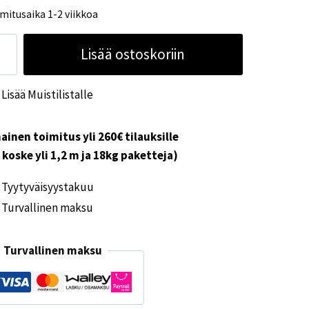
mitusaika 1-2 viikkoa
makengät
Lisää ostoskoriin
ko
Lisää Muistilistalle
rmaa
ärä
ainen toimitus yli 260€ tilauksille
i koske yli 1,2 m ja 18kg paketteja)
Tyytyväisyystakuu
Turvallinen maksu
Turvallinen maksu