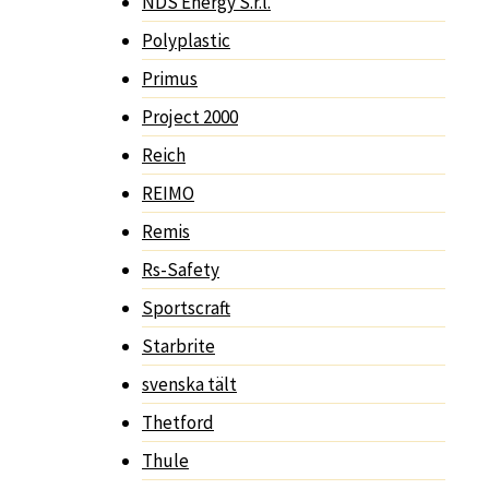
NDS Energy S.r.l.
Polyplastic
Primus
Project 2000
Reich
REIMO
Remis
Rs-Safety
Sportscraft
Starbrite
svenska tält
Thetford
Thule