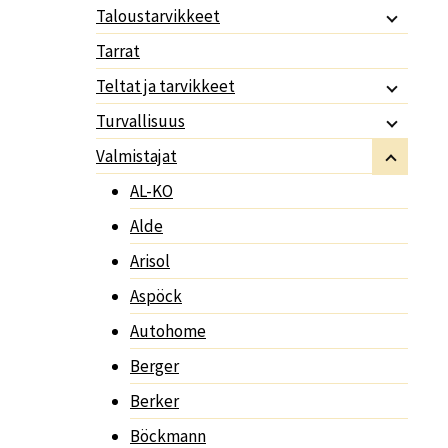
Taloustarvikkeet
Tarrat
Teltat ja tarvikkeet
Turvallisuus
Valmistajat
AL-KO
Alde
Arisol
Aspöck
Autohome
Berger
Berker
Böckmann