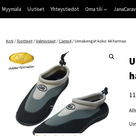
Myymälä
Uutiset
Yhteystiedot
Oma tili
JanaCarav
Koti
/
Tuotteet
/
Valmistajat
/
Camp4
/
Uimakengät koko 44 harmaa
U
h
11
Alh
Ui