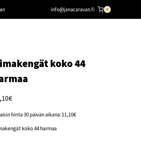
an
info@janacaravan.fi
0
imakengät koko 44
armaa
,10
€
aisin hinta 30 päivän aikana:
11,10
€
makengät koko 44 harmaa