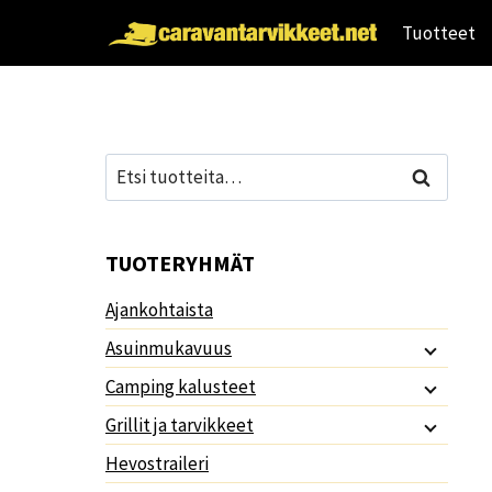
Siirry
Tuotteet
sisältöön
Etsi:
Haku
TUOTERYHMÄT
Ajankohtaista
Asuinmukavuus
Camping kalusteet
Grillit ja tarvikkeet
Hevostraileri