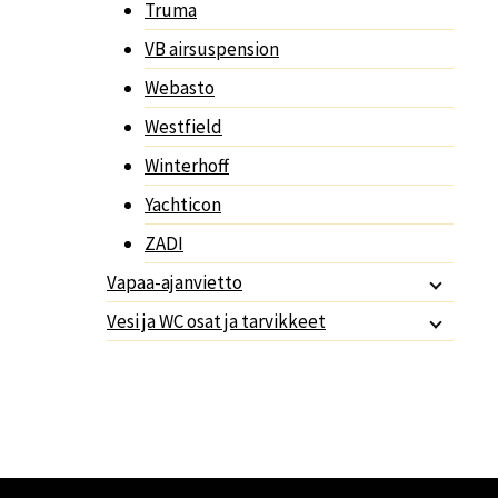
Truma
VB airsuspension
Webasto
Westfield
Winterhoff
Yachticon
ZADI
Vapaa-ajanvietto
Vesi ja WC osat ja tarvikkeet