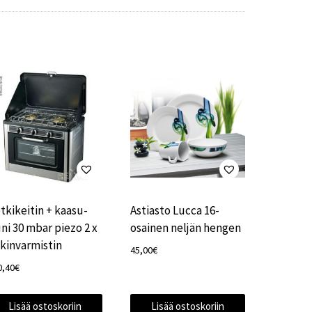
tkikeitin + kaasu-
Astiasto Lucca 16-
ni 30 mbar piezo 2 x
osainen neljän hengen
ekinvarmistin
45,00
€
0,40
€
Lisää ostoskoriin
Lisää ostoskoriin