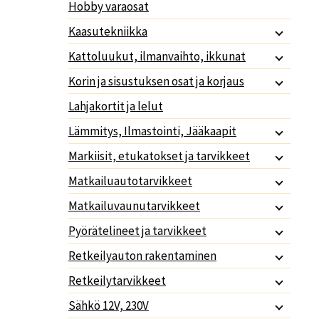
Hobby varaosat
Kaasutekniikka
Kattoluukut, ilmanvaihto, ikkunat
Korin ja sisustuksen osat ja korjaus
Lahjakortit ja lelut
Lämmitys, Ilmastointi, Jääkaapit
Markiisit, etukatokset ja tarvikkeet
Matkailuautotarvikkeet
Matkailuvaunutarvikkeet
Pyörätelineet ja tarvikkeet
Retkeilyauton rakentaminen
Retkeilytarvikkeet
Sähkö 12V, 230V