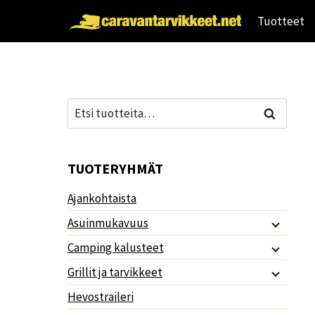
Siirry
Tuotteet
sisältöön
Etsi:
Haku
TUOTERYHMÄT
Ajankohtaista
Asuinmukavuus
Camping kalusteet
Grillit ja tarvikkeet
Hevostraileri