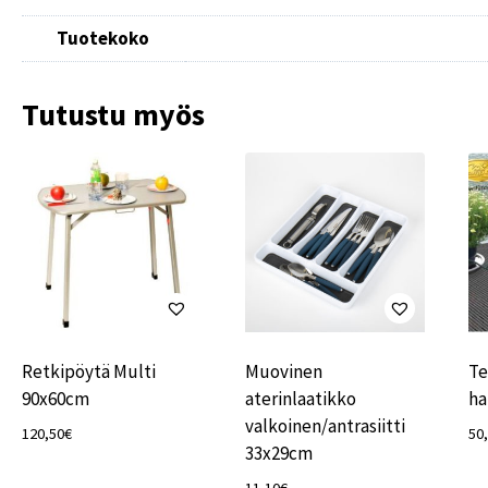
Tuotekoko
Tutustu myös
Retkipöytä Multi
Muovinen
Te
90x60cm
aterinlaatikko
ha
valkoinen/antrasiitti
120,50
€
50
33x29cm