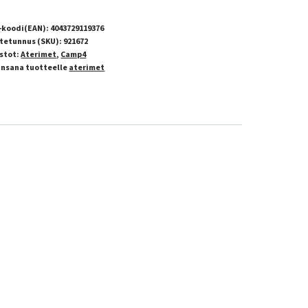
-koodi(EAN):
4043729119376
tetunnus (SKU):
921672
stot:
Aterimet
,
Camp4
insana tuotteelle
aterimet