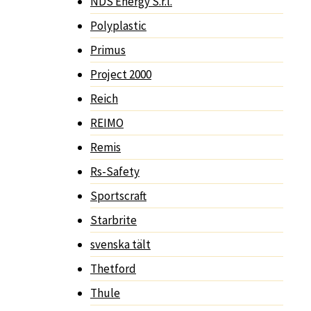
NDS Energy S.r.l.
Polyplastic
Primus
Project 2000
Reich
REIMO
Remis
Rs-Safety
Sportscraft
Starbrite
svenska tält
Thetford
Thule