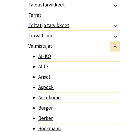
Taloustarvikkeet
Tarrat
Teltat ja tarvikkeet
Turvallisuus
Valmistajat
AL-KO
Alde
Arisol
Aspöck
Autohome
Berger
Berker
Böckmann