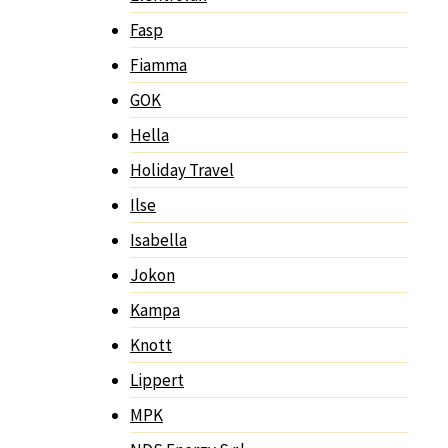
Fasp
Fiamma
GOK
Hella
Holiday Travel
Ilse
Isabella
Jokon
Kampa
Knott
Lippert
MPK