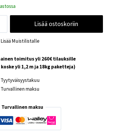
rastossa
erimet
Lisää ostoskoriin
dnight
Lisää Muistilistalle
aa
ärä
ainen toimitus yli 260€ tilauksille
i koske yli 1,2 m ja 18kg paketteja)
Tyytyväisyystakuu
Turvallinen maksu
Turvallinen maksu