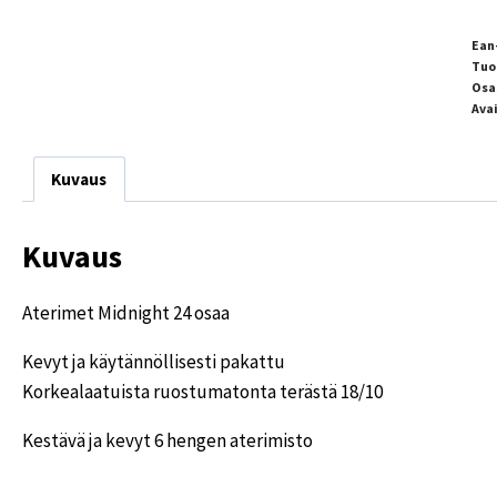
Ean
Tuo
Osa
Ava
Kuvaus
Kuvaus
Aterimet Midnight 24 osaa
Kevyt ja käytännöllisesti pakattu
Korkealaatuista ruostumatonta terästä 18/10
Kestävä ja kevyt 6 hengen aterimisto