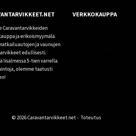
ANTARVIKKEET.NET
VERKKOKAUPPA
Oma tili
 Caravantarvikkeiden
Palautukset
auppa ja erikoismyymälä.
matkailuautojen ja vaunujen
Rekisteriseloste
tarvikkeet edullisesti.
Vastuuvapauslauseke
 Iisalmessa 5-tien varrella.
Evästekäytäntö (EU)
hintoja, olemme taatusti
en!
© 2026 Caravantarvikkeet.net - Toteutus
Primocom