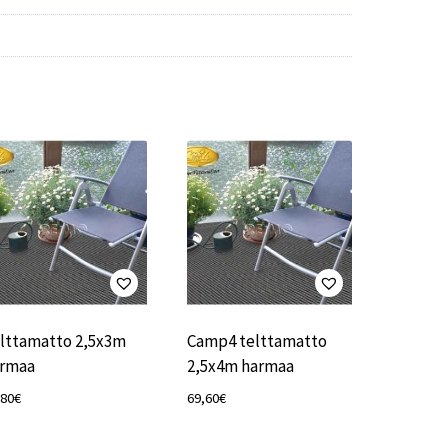
lttamatto 2,5x3m
Camp4 telttamatto
rmaa
2,5x4m harmaa
,80
€
69,60
€