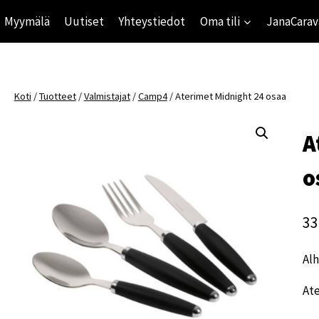
Myymälä
Uutiset
Yhteystiedot
Oma tili
JanaCarav
Koti
/
Tuotteet
/
Valmistajat
/
Camp4
/
Aterimet Midnight 24 osaa
A
o
33
Alh
Ate