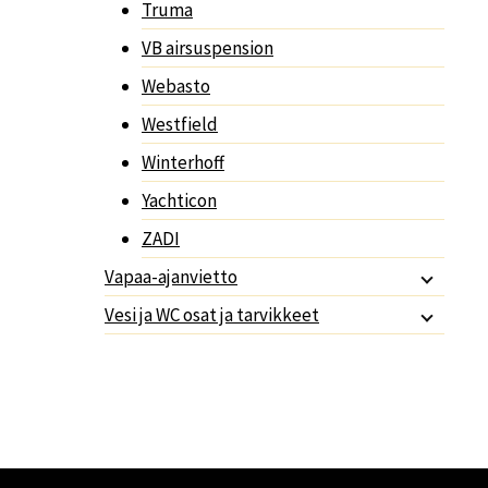
Truma
VB airsuspension
Webasto
Westfield
Winterhoff
Yachticon
ZADI
Vapaa-ajanvietto
Vesi ja WC osat ja tarvikkeet