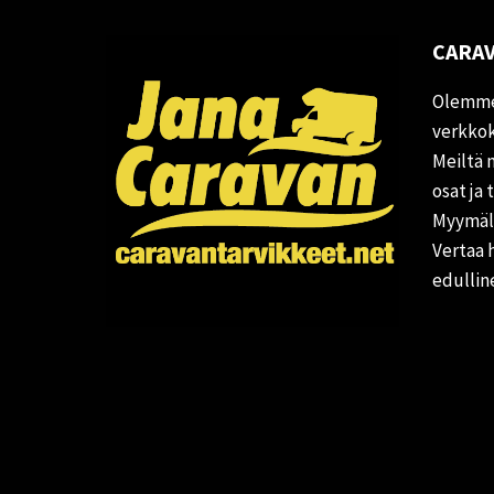
CARAV
Olemme
verkkok
Meiltä 
osat ja 
Myymälä
Vertaa 
edullin