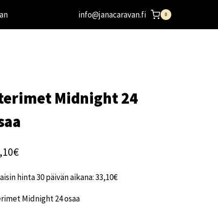
an
info@janacaravan.fi
0
terimet Midnight 24
saa
,10
€
aisin hinta 30 päivän aikana:
33,10
€
rimet Midnight 24 osaa