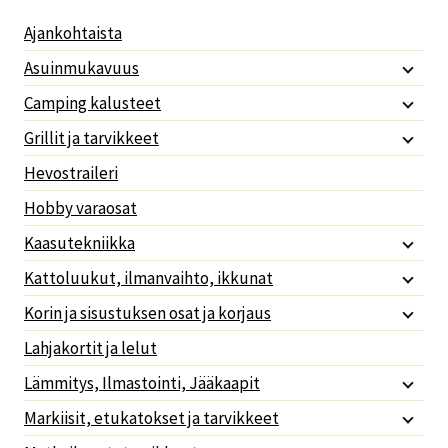
Ajankohtaista
Asuinmukavuus
Camping kalusteet
Grillit ja tarvikkeet
Hevostraileri
Hobby varaosat
Kaasutekniikka
Kattoluukut, ilmanvaihto, ikkunat
Korin ja sisustuksen osat ja korjaus
Lahjakortit ja lelut
Lämmitys, Ilmastointi, Jääkaapit
Markiisit, etukatokset ja tarvikkeet