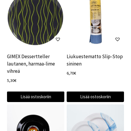
GIMEX Dessertteller
Liukuestematto Slip-Stop
lautanen, harmaa-lime
sininen
vihreä
6,70
€
5,30
€
Lisää ostoskoriin
Lisää ostoskoriin