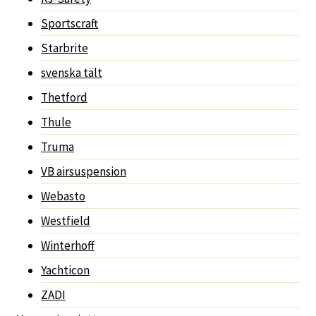
Sportscraft
Starbrite
svenska tält
Thetford
Thule
Truma
VB airsuspension
Webasto
Westfield
Winterhoff
Yachticon
ZADI