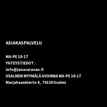
Palautukset
Rekisteriseloste
Vastuuvapauslauseke
Evästekäytäntö (EU)
ASIAKASPALVELU
MA-PE 10-17
YHTEYSTIEDOT :
info@janacaravan.fi
IISALMEN MYYMÄLÄ AVOINNA MA-PE 10-17
.
Marjahaankierto 4, 74130 Iisalmi