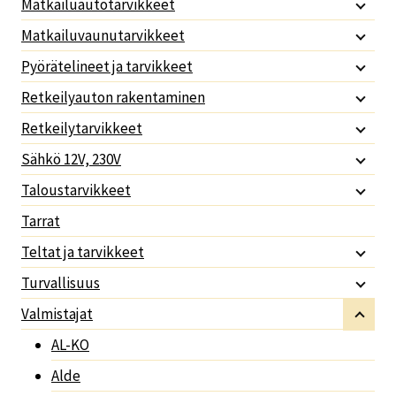
Matkailuautotarvikkeet
Matkailuvaunutarvikkeet
Pyörätelineet ja tarvikkeet
Retkeilyauton rakentaminen
Retkeilytarvikkeet
Sähkö 12V, 230V
Taloustarvikkeet
Tarrat
Teltat ja tarvikkeet
Turvallisuus
Valmistajat
AL-KO
Alde