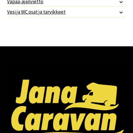
Vapaa-ajanvietto
Vesi ja WC osat ja tarvikkeet