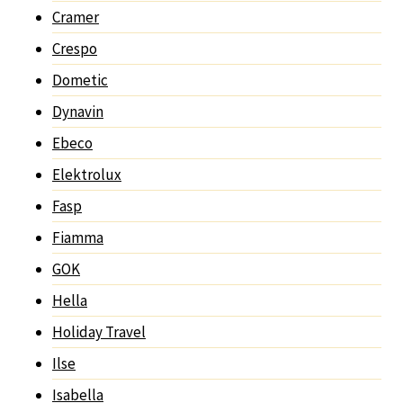
Cramer
Crespo
Dometic
Dynavin
Ebeco
Elektrolux
Fasp
Fiamma
GOK
Hella
Holiday Travel
Ilse
Isabella