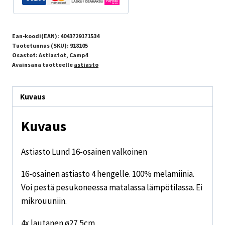
Ean-koodi(EAN):
4043729171534
Tuotetunnus (SKU):
918105
Osastot:
Astiastot
,
Camp4
Avainsana tuotteelle
astiasto
Kuvaus
Kuvaus
Astiasto Lund 16-osainen valkoinen
16-osainen astiasto 4 hengelle. 100% melamiinia.
Voi pestä pesukoneessa matalassa lämpötilassa. Ei
mikrouuniin.
4x lautanen ø27,5cm