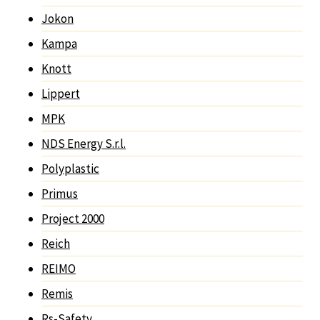
Jokon
Kampa
Knott
Lippert
MPK
NDS Energy S.r.l.
Polyplastic
Primus
Project 2000
Reich
REIMO
Remis
Rs-Safety