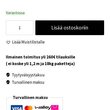
Varastossa
Astiasto
Lisää ostoskoriin
Lund
16-
Lisää Muistilistalle
osainen
valkoinen
määrä
Ilmainen toimitus yli 260€ tilauksille
( ei koske yli 1,2 m ja 18kg paketteja)
Tyytyväisyystakuu
Turvallinen maksu
Turvallinen maksu