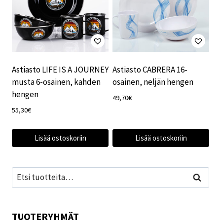
Astiasto LIFE IS A JOURNEY
Astiasto CABRERA 16-
musta 6-osainen, kahden
osainen, neljän hengen
hengen
49,70
€
55,30
€
Lisää ostoskoriin
Lisää ostoskoriin
Etsi:
Haku
TUOTERYHMÄT