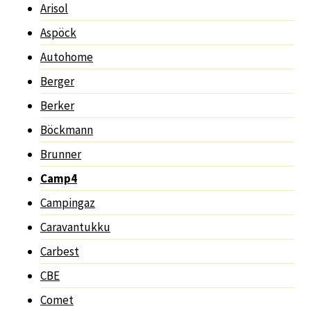
Arisol
Aspöck
Autohome
Berger
Berker
Böckmann
Brunner
Camp4
Campingaz
Caravantukku
Carbest
CBE
Comet