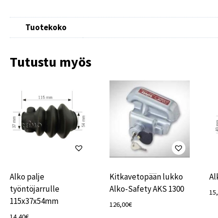
Tuotekoko
Tutustu myös
Alko palje
Kitkavetopään lukko
Al
työntöjarrulle
Alko-Safety AKS 1300
15
115x37x54mm
126,00
€
14,40
€