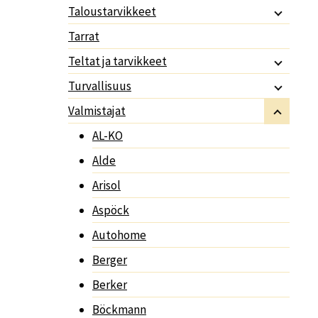
Taloustarvikkeet
Tarrat
Teltat ja tarvikkeet
Turvallisuus
Valmistajat
AL-KO
Alde
Arisol
Aspöck
Autohome
Berger
Berker
Böckmann