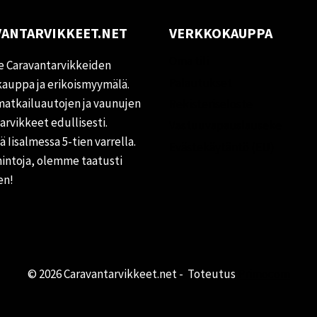
ANTARVIKKEET.NET
VERKKOKAUPPA
Oma tili
 Caravantarvikkeiden
Palautukset
auppa ja erikoismyymälä.
matkailuautojen ja vaunujen
Rekisteriseloste
tarvikkeet edullisesti.
Vastuuvapauslauseke
 Iisalmessa 5-tien varrella.
Evästekäytäntö (EU)
hintoja, olemme taatusti
en!
© 2026 Caravantarvikkeet.net - Toteutus
Primocom