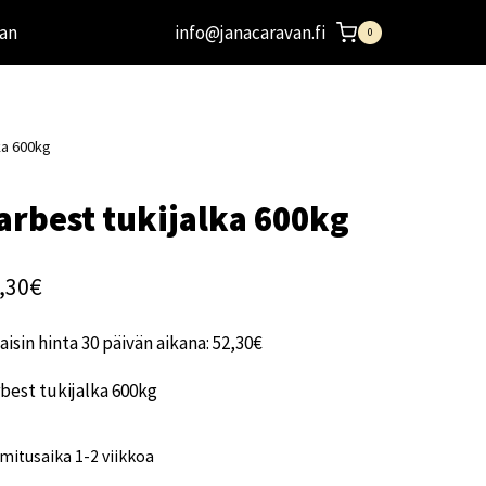
an
info@janacaravan.fi
0
ka 600kg
arbest tukijalka 600kg
,30
€
aisin hinta 30 päivän aikana:
52,30
€
best tukijalka 600kg
mitusaika 1-2 viikkoa