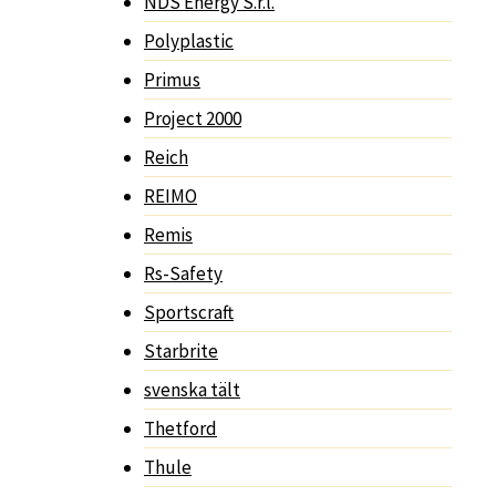
NDS Energy S.r.l.
Polyplastic
Primus
Project 2000
Reich
REIMO
Remis
Rs-Safety
Sportscraft
Starbrite
svenska tält
Thetford
Thule