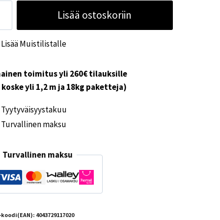
rbest
Lisää ostoskoriin
ijalka
0kg
Lisää Muistilistalle
ärä
ainen toimitus yli 260€ tilauksille
i koske yli 1,2 m ja 18kg paketteja)
Tyytyväisyystakuu
Turvallinen maksu
Turvallinen maksu
-koodi(EAN):
4043729117020