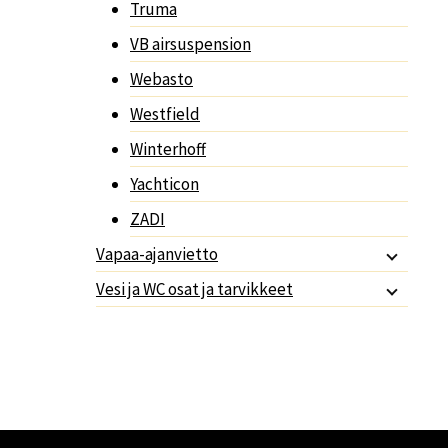
Truma
VB airsuspension
Webasto
Westfield
Winterhoff
Yachticon
ZADI
Vapaa-ajanvietto
Vesi ja WC osat ja tarvikkeet