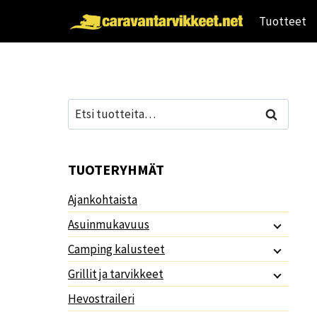
Siirry
Tuotteet
sisältöön
Etsi:
Haku
TUOTERYHMÄT
Ajankohtaista
Asuinmukavuus
Camping kalusteet
Grillit ja tarvikkeet
Hevostraileri