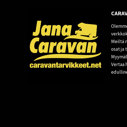
CARAV
Olemme
verkkok
Meiltä 
osat ja 
Myymälä
Vertaa 
edullin