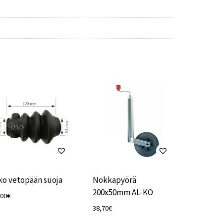
ko vetopään suoja
Nokkapyörä
200x50mm AL-KO
,00
€
38,70
€