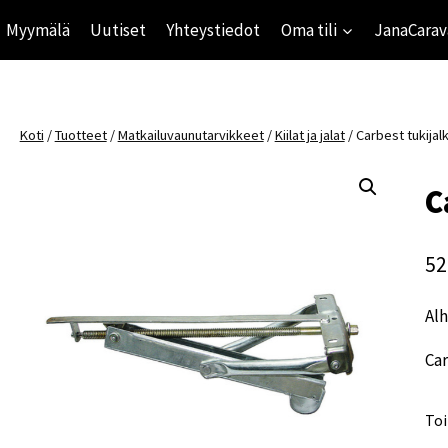
Myymälä
Uutiset
Yhteystiedot
Oma tili
JanaCarav
Koti
/
Tuotteet
/
Matkailuvaunutarvikkeet
/
Kiilat ja jalat
/
Carbest tukijal
C
52
Alh
Car
Toi