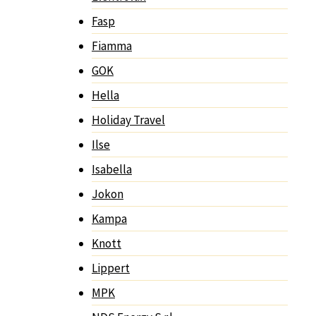
Fasp
Fiamma
GOK
Hella
Holiday Travel
Ilse
Isabella
Jokon
Kampa
Knott
Lippert
MPK