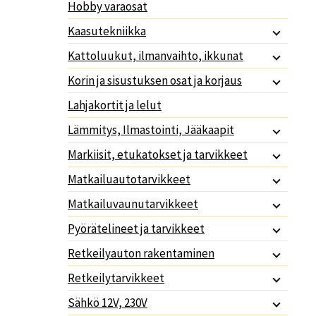
Hobby varaosat
Kaasutekniikka
Kattoluukut, ilmanvaihto, ikkunat
Korin ja sisustuksen osat ja korjaus
Lahjakortit ja lelut
Lämmitys, Ilmastointi, Jääkaapit
Markiisit, etukatokset ja tarvikkeet
Matkailuautotarvikkeet
Matkailuvaunutarvikkeet
Pyörätelineet ja tarvikkeet
Retkeilyauton rakentaminen
Retkeilytarvikkeet
Sähkö 12V, 230V