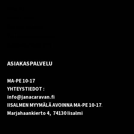
Oma tili
Palautukset
Rekisteriseloste
Vastuuvapauslauseke
Evästekäytäntö (EU)
ASIAKASPALVELU
MA-PE 10-17
YHTEYSTIEDOT :
info@janacaravan.fi
IISALMEN MYYMÄLÄ AVOINNA MA-PE 10-17
.
Marjahaankierto 4, 74130 Iisalmi