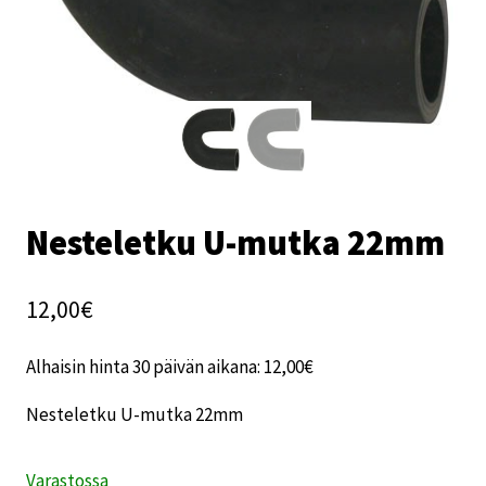
Nesteletku U-mutka 22mm
12,00
€
Alhaisin hinta 30 päivän aikana:
12,00
€
Nesteletku U-mutka 22mm
Varastossa