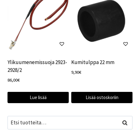
Ylikuumenemissuoja 2923-
Kumitulppa 22 mm
2928/2
9,90
€
86,00
€
Lue lisää
Lisää ostoskoriin
Etsi:
Haku