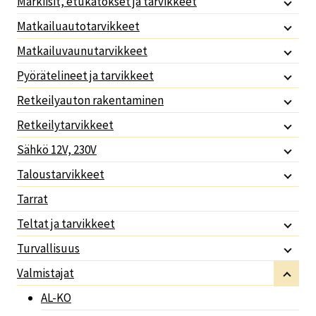
Markiisit, etukatokset ja tarvikkeet
Matkailuautotarvikkeet
Matkailuvaunutarvikkeet
Pyörätelineet ja tarvikkeet
Retkeilyauton rakentaminen
Retkeilytarvikkeet
Sähkö 12V, 230V
Taloustarvikkeet
Tarrat
Teltat ja tarvikkeet
Turvallisuus
Valmistajat
AL-KO