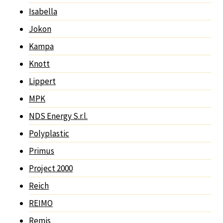
Isabella
Jokon
Kampa
Knott
Lippert
MPK
NDS Energy S.r.l.
Polyplastic
Primus
Project 2000
Reich
REIMO
Remis