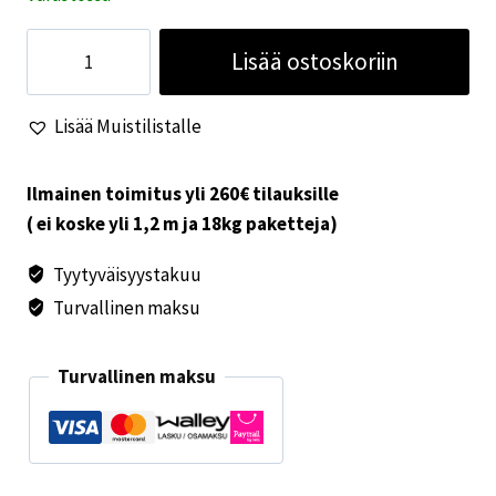
Nesteletku
Lisää ostoskoriin
U-
mutka
Lisää Muistilistalle
22mm
määrä
Ilmainen toimitus yli 260€ tilauksille
( ei koske yli 1,2 m ja 18kg paketteja)
Tyytyväisyystakuu
Turvallinen maksu
Turvallinen maksu