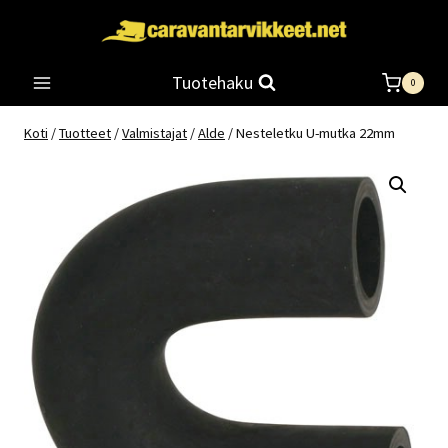
Siirry
sisältöön
Tuotehaku
0
Koti
/
Tuotteet
/
Valmistajat
/
Alde
/
Nesteletku U-mutka 22mm