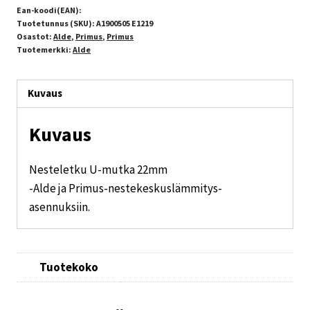
Ean-koodi(EAN):
Tuotetunnus (SKU):
A1900505 E1219
Osastot:
Alde
,
Primus
,
Primus
Tuotemerkki:
Alde
Kuvaus
Kuvaus
Nesteletku U-mutka 22mm
-Alde ja Primus-nestekeskuslämmitys-
asennuksiin.
Tuotekoko