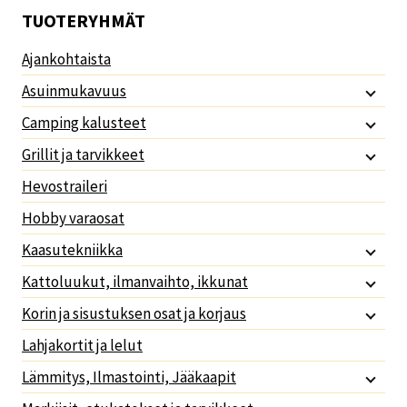
TUOTERYHMÄT
Ajankohtaista
Asuinmukavuus
Camping kalusteet
Grillit ja tarvikkeet
Hevostraileri
Hobby varaosat
Kaasutekniikka
Kattoluukut, ilmanvaihto, ikkunat
Korin ja sisustuksen osat ja korjaus
Lahjakortit ja lelut
Lämmitys, Ilmastointi, Jääkaapit