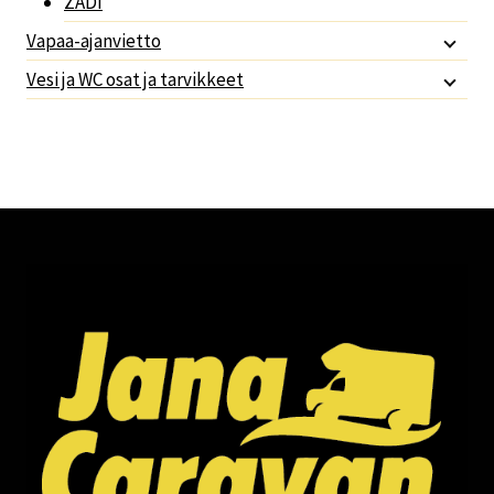
ZADI
Vapaa-ajanvietto
Vesi ja WC osat ja tarvikkeet