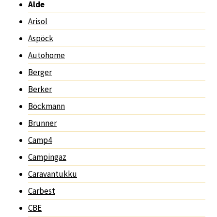
Alde
Arisol
Aspöck
Autohome
Berger
Berker
Böckmann
Brunner
Camp4
Campingaz
Caravantukku
Carbest
CBE