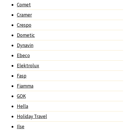
Comet
Cramer
Crespo
Dometic
Dynavin
Ebeco
Elektrolux
Fasp
Fiamma
GOK
Hella
Holiday Travel
Ilse