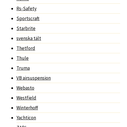
Rs-Safety
Sportscraft
Starbrite
svenska tält
Thetford
Thule
Truma
VB airsuspension
Webasto
Westfield
Winterhoff
Yachticon