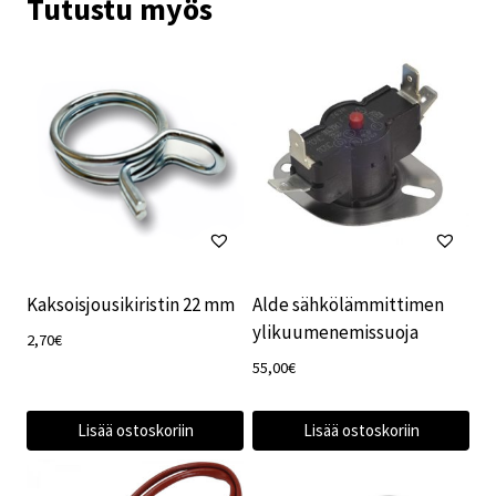
Tutustu myös
Kaksoisjousikiristin 22 mm
Alde sähkölämmittimen
ylikuumenemissuoja
2,70
€
55,00
€
Lisää ostoskoriin
Lisää ostoskoriin