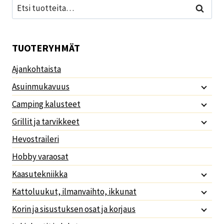
Etsi:
Haku
TUOTERYHMÄT
Ajankohtaista
Asuinmukavuus
Camping kalusteet
Grillit ja tarvikkeet
Hevostraileri
Hobby varaosat
Kaasutekniikka
Kattoluukut, ilmanvaihto, ikkunat
Korin ja sisustuksen osat ja korjaus