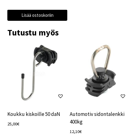
Lisää ostoskoriin
Tutustu myös
Koukku kiskoille 50 daN
Automotiv sidontalenkki
400kg
25,00
€
12,10
€