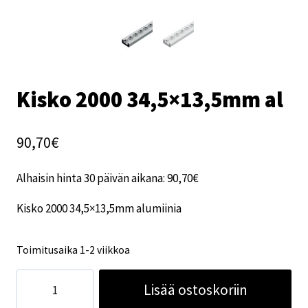
Kisko 2000 34,5×13,5mm al
90,70
€
Alhaisin hinta 30 päivän aikana:
90,70
€
Kisko 2000 34,5×13,5mm alumiinia
Toimitusaika 1-2 viikkoa
Kisko
Lisää ostoskoriin
2000