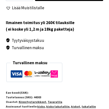
34,5x13,5mm
Lisää Muistilistalle
al
määrä
Ilmainen toimitus yli 260€ tilauksille
( ei koske yli 1,2 m ja 18kg paketteja)
Tyytyväisyystakuu
Turvallinen maksu
Turvallinen maksu
Ean-koodi(EAN):
Tuotetunnus (SKU):
44303
Osastot:
Kiinnitystarvikkeet
,
Tavaratila
Avainsanat tuotteelle
kisko
,
kisko takatalliin
,
kiskot
,
takatallin