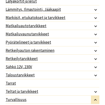
Lahjakortit ja lelut
Lämmitys, Ilmastointi, Jääkaapit
Markiisit, etukatokset ja tarvikkeet
Matkailuautotarvikkeet
Matkailuvaunutarvikkeet
Pyörätelineet ja tarvikkeet
Retkeilyauton rakentaminen
Retkeilytarvikkeet
Sähkö 12V, 230V
Taloustarvikkeet
Tarrat
Teltat ja tarvikkeet
Turvallisuus