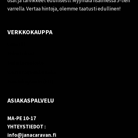
osat ja tarvikkeet edullisesti. Myymälä Iisalmessa 5-tien
varrella. Vertaa hintoja, olemme taatusti edullinen!
VERKKOKAUPPA
Oma tili
Palautukset
Rekisteriseloste
Vastuuvapauslauseke
Evästekäytäntö (EU)
ASIAKASPALVELU
MA-PE 10-17
YHTEYSTIEDOT :
info@janacaravan.fi