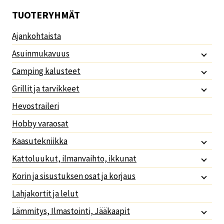
TUOTERYHMÄT
Ajankohtaista
Asuinmukavuus
Camping kalusteet
Grillit ja tarvikkeet
Hevostraileri
Hobby varaosat
Kaasutekniikka
Kattoluukut, ilmanvaihto, ikkunat
Korin ja sisustuksen osat ja korjaus
Lahjakortit ja lelut
Lämmitys, Ilmastointi, Jääkaapit