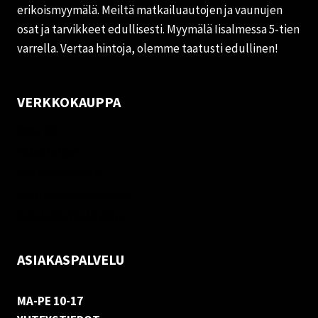
erikoismyymälä. Meiltä matkailuautojen ja vaunujen
osat ja tarvikkeet edullisesti. Myymälä Iisalmessa 5-tien
varrella. Vertaa hintoja, olemme taatusti edullinen!
VERKKOKAUPPA
Oma tili
Palautukset
Rekisteriseloste
Vastuuvapauslauseke
Evästekäytäntö (EU)
ASIAKASPALVELU
MA-PE 10-17