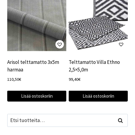
Arisol telttamatto 3x5m
Telttamatto Villa Ethno
harmaa
2,5×5,0m
110,50
€
99,40
€
Lisää ostoskoriin
Lisää ostoskoriin
Etsi:
Haku