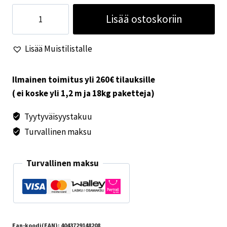
Telttamatto
Lisää ostoskoriin
Villa
Ethno
Lisää Muistilistalle
2,5x3,9m
määrä
Ilmainen toimitus yli 260€ tilauksille
( ei koske yli 1,2 m ja 18kg paketteja)
Tyytyväisyystakuu
Turvallinen maksu
Turvallinen maksu
Ean-koodi(EAN):
4043729148208