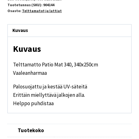
Tuotetunnus (SKU):
904144
Osasto:
Telttamatot ja lattiat
Kuvaus
Kuvaus
Telttamatto Patio Mat 340, 340x250cm
Vaaleanharmaa
Palosuojattu ja kestää UV-säteitä
Erittäin miellyttävä jalkojen alla.
Helppo puhdistaa
Tuotekoko