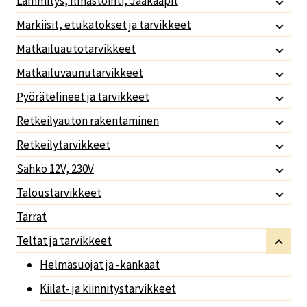
Lämmitys, Ilmastointi, Jääkaapit
Markiisit, etukatokset ja tarvikkeet
Matkailuautotarvikkeet
Matkailuvaunutarvikkeet
Pyörätelineet ja tarvikkeet
Retkeilyauton rakentaminen
Retkeilytarvikkeet
Sähkö 12V, 230V
Taloustarvikkeet
Tarrat
Teltat ja tarvikkeet
Helmasuojat ja -kankaat
Kiilat- ja kiinnitystarvikkeet