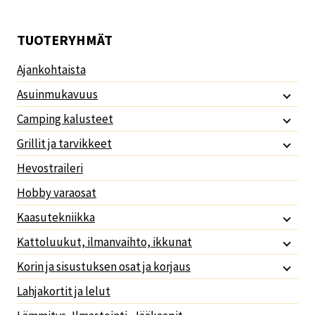
TUOTERYHMÄT
Ajankohtaista
Asuinmukavuus
Camping kalusteet
Grillit ja tarvikkeet
Hevostraileri
Hobby varaosat
Kaasutekniikka
Kattoluukut, ilmanvaihto, ikkunat
Korin ja sisustuksen osat ja korjaus
Lahjakortit ja lelut