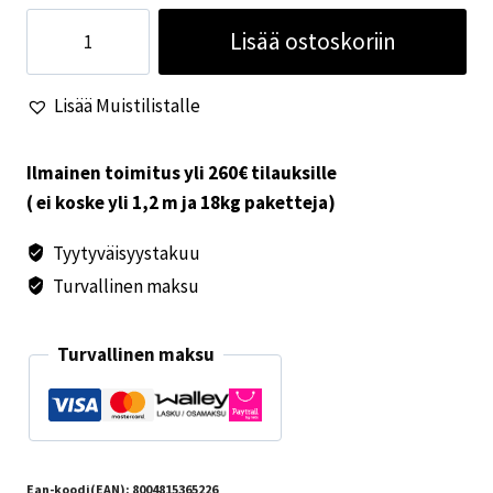
Telttamatto
Lisää ostoskoriin
Patio
Mat
Lisää Muistilistalle
340,
340x250cm
Vaaleanharmaa
Ilmainen toimitus yli 260€ tilauksille
määrä
( ei koske yli 1,2 m ja 18kg paketteja)
Tyytyväisyystakuu
Turvallinen maksu
Turvallinen maksu
Ean-koodi(EAN):
8004815365226