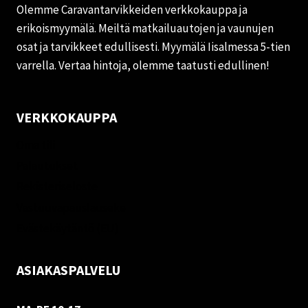
Olemme Caravantarvikkeiden verkkokauppa ja
erikoismyymälä. Meiltä matkailuautojen ja vaunujen
osat ja tarvikkeet edullisesti. Myymälä Iisalmessa 5-tien
varrella. Vertaa hintoja, olemme taatusti edullinen!
VERKKOKAUPPA
Oma tili
Palautukset
Rekisteriseloste
Vastuuvapauslauseke
Evästekäytäntö (EU)
ASIAKASPALVELU