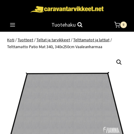
Siirry
sisältöön
Tuotehaku
0
Koti
/
Tuotteet
/
Teltat ja tarvikkeet
/
Telttamatot ja lattiat
/
Telttamatto Patio Mat 340, 340x250cm Vaaleanharmaa