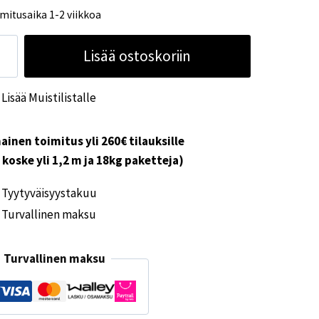
mitusaika 1-2 viikkoa
lttamatto
Lisää ostoskoriin
bella
sign
Lisää Muistilistalle
rth
x2,5
ärä
ainen toimitus yli 260€ tilauksille
i koske yli 1,2 m ja 18kg paketteja)
Tyytyväisyystakuu
Turvallinen maksu
Turvallinen maksu