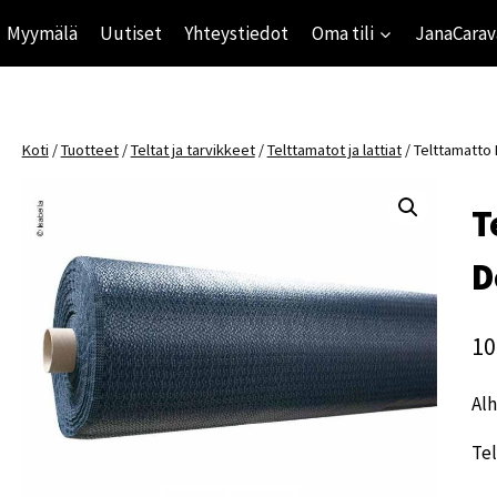
Myymälä
Uutiset
Yhteystiedot
Oma tili
JanaCarav
Koti
/
Tuotteet
/
Teltat ja tarvikkeet
/
Telttamatot ja lattiat
/
Telttamatto 
T
D
10
Alh
Tel