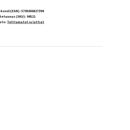
-koodi(EAN):
5705886827394
tetunnus (SKU):
94521
sto:
Telttamatot ja lattiat