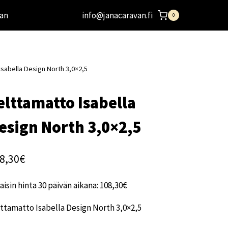
an
info@janacaravan.fi
0
Isabella Design North 3,0×2,5
elttamatto Isabella
esign North 3,0×2,5
8,30
€
aisin hinta 30 päivän aikana:
108,30
€
ttamatto Isabella Design North 3,0×2,5