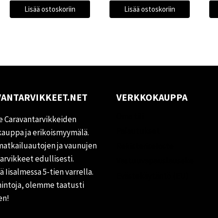
Lisää ostoskoriin
Lisää ostoskoriin
ANTARVIKKEET.NET
VERKKOKAUPPA
Oma tili
 Caravantarvikkeiden
Palautukset
auppa ja erikoismyymälä.
matkailuautojen ja vaunujen
Rekisteriseloste
tarvikkeet edullisesti.
Vastuuvapauslauseke
 Iisalmessa 5-tien varrella.
Evästekäytäntö (EU)
hintoja, olemme taatusti
en!