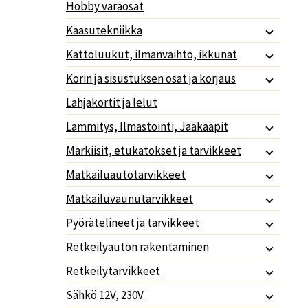
Hobby varaosat
Kaasutekniikka
Kattoluukut, ilmanvaihto, ikkunat
Korin ja sisustuksen osat ja korjaus
Lahjakortit ja lelut
Lämmitys, Ilmastointi, Jääkaapit
Markiisit, etukatokset ja tarvikkeet
Matkailuautotarvikkeet
Matkailuvaunutarvikkeet
Pyörätelineet ja tarvikkeet
Retkeilyauton rakentaminen
Retkeilytarvikkeet
Sähkö 12V, 230V