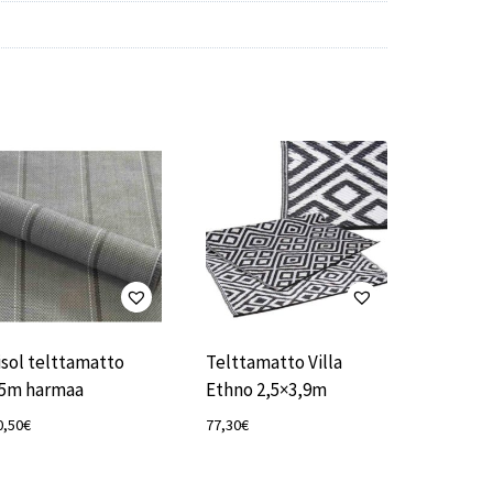
isol telttamatto
Telttamatto Villa
5m harmaa
Ethno 2,5×3,9m
0,50
€
77,30
€