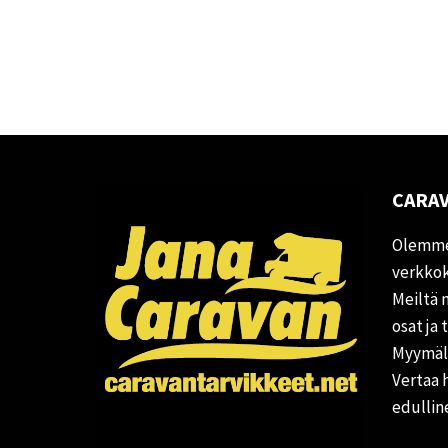
CARAV
Olemme
verkkok
Meiltä 
osat ja 
Myymälä
Vertaa 
edullin