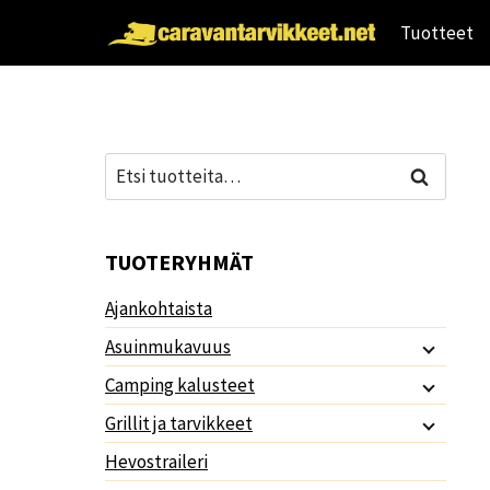
Siirry
Tuotteet
sisältöön
Etsi:
Haku
TUOTERYHMÄT
Ajankohtaista
Asuinmukavuus
Camping kalusteet
Grillit ja tarvikkeet
Hevostraileri