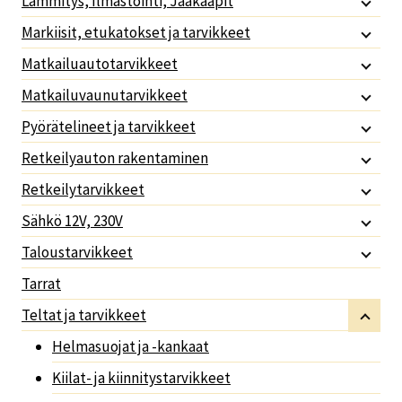
Lämmitys, Ilmastointi, Jääkaapit
Markiisit, etukatokset ja tarvikkeet
Matkailuautotarvikkeet
Matkailuvaunutarvikkeet
Pyörätelineet ja tarvikkeet
Retkeilyauton rakentaminen
Retkeilytarvikkeet
Sähkö 12V, 230V
Taloustarvikkeet
Tarrat
Teltat ja tarvikkeet
Helmasuojat ja -kankaat
Kiilat- ja kiinnitystarvikkeet