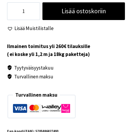
Telttamatto
Lisää ostoskoriin
Isabella
Design
Lisää Muistilistalle
North
3,0x5,0
määrä
Ilmainen toimitus yli 260€ tilauksille
( ei koske yli 1,2 m ja 18kg paketteja)
Tyytyväisyystakuu
Turvallinen maksu
Turvallinen maksu
Ean-koodi(EAN):
5705886827493