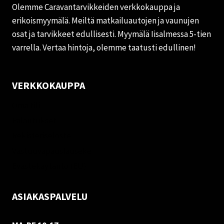
Olemme Caravantarvikkeiden verkkokauppa ja
erikoismyymälä. Meiltä matkailuautojen ja vaunujen
osat ja tarvikkeet edullisesti. Myymälä Iisalmessa 5-tien
varrella. Vertaa hintoja, olemme taatusti edullinen!
VERKKOKAUPPA
Oma tili
Palautukset
Rekisteriseloste
Vastuuvapauslauseke
Evästekäytäntö (EU)
ASIAKASPALVELU