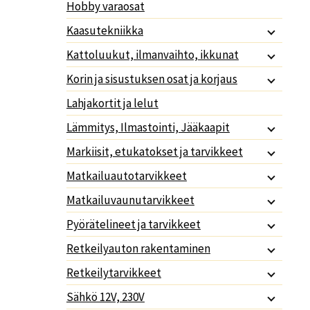
Hobby varaosat
Kaasutekniikka
Kattoluukut, ilmanvaihto, ikkunat
Korin ja sisustuksen osat ja korjaus
Lahjakortit ja lelut
Lämmitys, Ilmastointi, Jääkaapit
Markiisit, etukatokset ja tarvikkeet
Matkailuautotarvikkeet
Matkailuvaunutarvikkeet
Pyörätelineet ja tarvikkeet
Retkeilyauton rakentaminen
Retkeilytarvikkeet
Sähkö 12V, 230V