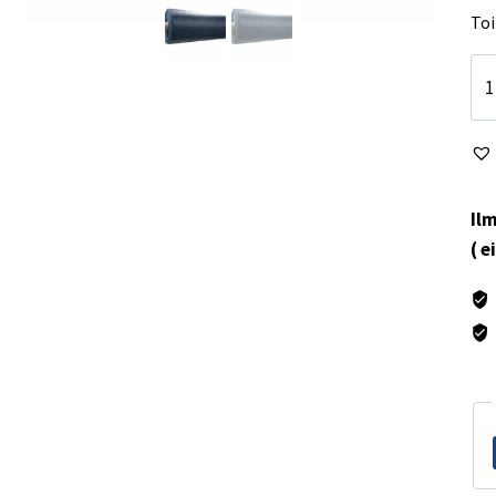
Toi
Te
Isa
De
No
3,0
mä
Ilm
( e