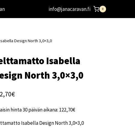
an
info@janacaravan.fi
0
Isabella Design North 3,0×3,0
elttamatto Isabella
esign North 3,0×3,0
2,70
€
aisin hinta 30 päivän aikana:
122,70
€
ttamatto Isabella Design North 3,0×3,0