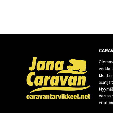
CARAV
Olemme
verkkok
Meiltä 
osat ja 
Myymälä
Vertaa 
edullin