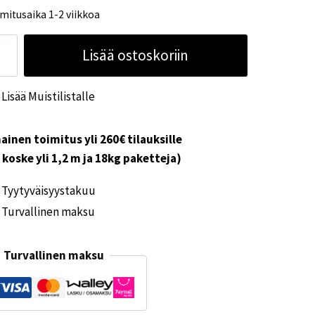
mitusaika 1-2 viikkoa
lttamatto
Lisää ostoskoriin
bella
sign
Lisää Muistilistalle
rth
x3,0
ärä
ainen toimitus yli 260€ tilauksille
i koske yli 1,2 m ja 18kg paketteja)
Tyytyväisyystakuu
Turvallinen maksu
Turvallinen maksu