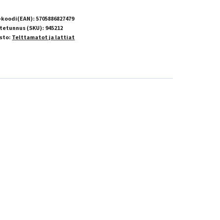
-koodi(EAN):
5705886827479
tetunnus (SKU):
945212
sto:
Telttamatot ja lattiat