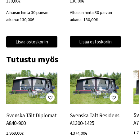
130,00
€
130,00
€
Alhaisin hinta 30 päivän
Alhaisin hinta 30 päivän
aikana:
130,00
€
aikana:
130,00
€
Lisää ostoskoriin
Lisää ostoskoriin
Tutustu myös
Sv
Svenska Tält Diplomat
Svenska Tält Residens
A7
A840-900
A1300-1425
1.
1.969,00
€
4.374,00
€