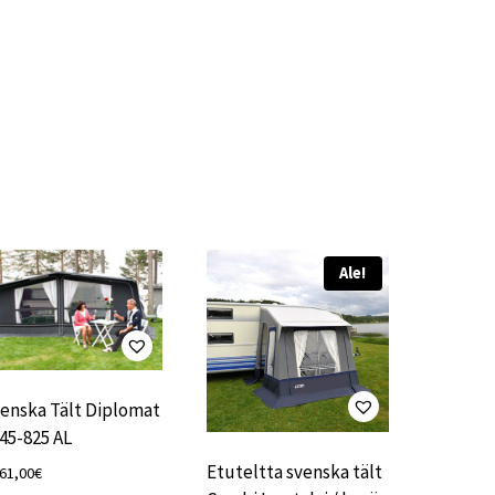
Ale!
enska Tält Diplomat
45-825 AL
Etuteltta svenska tält
761,00
€