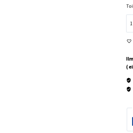
Toi
Etu
Sv
Täl
La
mä
Ilm
( e