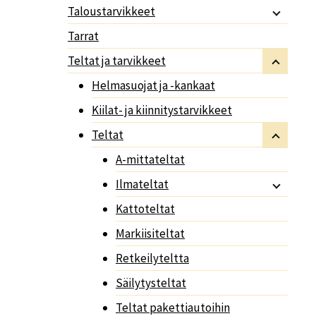
Taloustarvikkeet
Tarrat
Teltat ja tarvikkeet
Helmasuojat ja -kankaat
Kiilat- ja kiinnitystarvikkeet
Teltat
A-mittateltat
Ilmateltat
Kattoteltat
Markiisiteltat
Retkeilyteltta
Säilytysteltat
Teltat pakettiautoihin