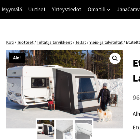
Myymälä
Uutiset
Yhteystiedot
Oma tili
JanaCarav
Koti
/
Tuotteet
/
Teltat ja tarvikkeet
/
Teltat
/
Yleis- ja talviteltat
/
Etutelt
Ale!
E
L
96
Alh
Etu