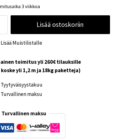
mitusaika 3 viikkoa
teltta
Lisää ostoskoriin
enska
t
Lisää Muistilistalle
pplandia
ärä
ainen toimitus yli 260€ tilauksille
i koske yli 1,2 m ja 18kg paketteja)
Tyytyväisyystakuu
Turvallinen maksu
Turvallinen maksu