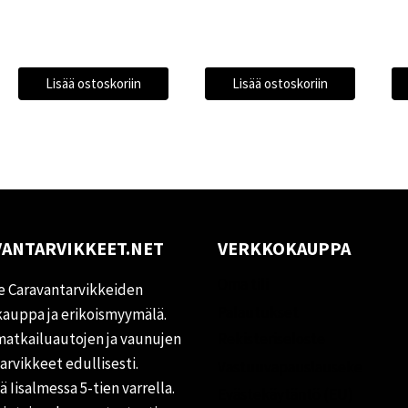
Lisää ostoskoriin
Lisää ostoskoriin
ANTARVIKKEET.NET
VERKKOKAUPPA
Oma tili
 Caravantarvikkeiden
Palautukset
auppa ja erikoismyymälä.
matkailuautojen ja vaunujen
Rekisteriseloste
tarvikkeet edullisesti.
Vastuuvapauslauseke
 Iisalmessa 5-tien varrella.
Evästekäytäntö (EU)