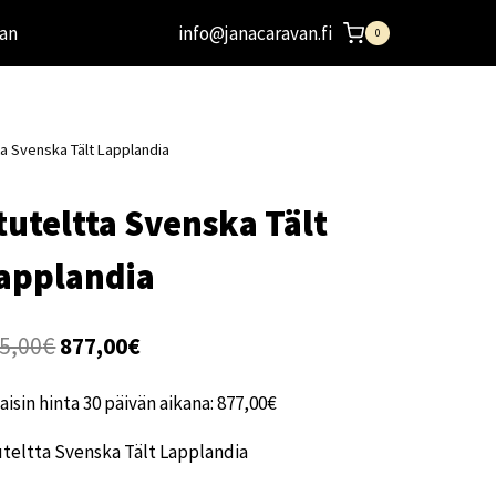
an
info@janacaravan.fi
0
ta Svenska Tält Lapplandia
tuteltta Svenska Tält
applandia
Alkuperäinen
Nykyinen
5,00
€
877,00
€
hinta
hinta
aisin hinta 30 päivän aikana:
877,00
€
oli:
on:
teltta Svenska Tält Lapplandia
965,00€.
877,00€.