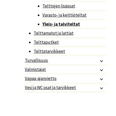
Telttojen lisäosat
Varasto- ja keittiöteltat
Yleis- ja talviteltat
Telttamatot ja lattiat
Telttaputket
Telttatarvikkeet
Turvallisuus
Valmistajat
Vapaa-ajanvietto
Vesi ja WC osat ja tarvikkeet