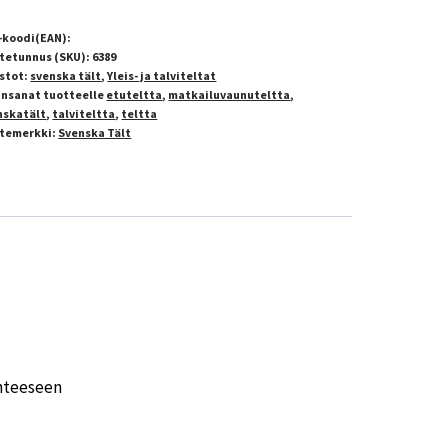
-koodi(EAN):
tetunnus (SKU):
6389
stot:
svenska tält
,
Yleis- ja talviteltat
insanat tuotteelle
etuteltta
,
matkailuvaunuteltta
,
nskatält
,
talviteltta
,
teltta
temerkki:
Svenska Tält
inteeseen