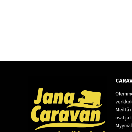
CARAV
Olemme
verkkok
Meiltä 
osat ja 
Myymälä