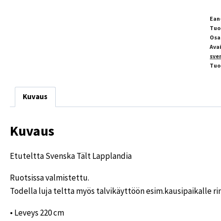
Ean
Tuo
Osa
Ava
sve
Tuo
Kuvaus
Kuvaus
Etuteltta Svenska Tält Lapplandia
Ruotsissa valmistettu.
Todella luja teltta myös talvikäyttöön esim.kausipaikalle r
• Leveys 220 cm