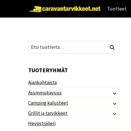
Siirry
Tuotteet
sisältöön
Etsi:
Haku
TUOTERYHMÄT
Ajankohtaista
Asuinmukavuus
Camping kalusteet
Grillit ja tarvikkeet
Hevostraileri