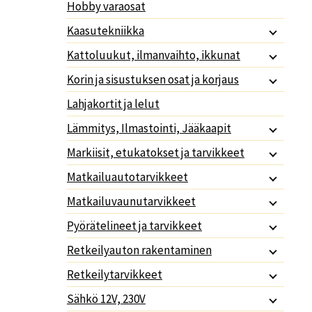
Hobby varaosat
Kaasutekniikka
Kattoluukut, ilmanvaihto, ikkunat
Korin ja sisustuksen osat ja korjaus
Lahjakortit ja lelut
Lämmitys, Ilmastointi, Jääkaapit
Markiisit, etukatokset ja tarvikkeet
Matkailuautotarvikkeet
Matkailuvaunutarvikkeet
Pyörätelineet ja tarvikkeet
Retkeilyauton rakentaminen
Retkeilytarvikkeet
Sähkö 12V, 230V