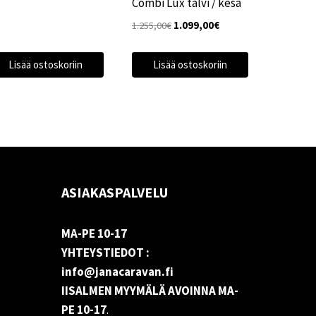
Combi Lux talvi / kesä
Alkuperäinen
Nykyinen
1.255,00
€
1.099,00
€
hinta
hinta
oli:
on:
Lisää ostoskoriin
Lisää ostoskoriin
1.255,00€.
1.099,00€.
ASIAKASPALVELU
MA-PE 10-17
YHTEYSTIEDOT :
info@janacaravan.fi
IISALMEN MYYMÄLÄ AVOINNA MA-
PE 10-17
.