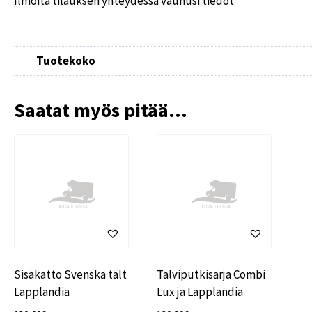
Ilmoita tilauksen yhteydessä vaunusi tiedot
Tuotekoko
Saatat myös pitää...
Sisäkatto Svenska tält
Talviputkisarja Combi
Lapplandia
Lux ja Lapplandia