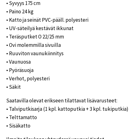
• Syvyys 175 cm
• Paino 24 kg
• Katto ja seinät PVC-pääll. polyesteri
• UV-säteilyä kestävät ikkunat
• Teräsputket O 22/25 mm
• Ovi molemmilla sivuilla
• Ruuviton vaunukiinnitys
• Vaunuosa
• Pyöräsuoja
• Verhot, polyesteri
• Säkit
Saatavilla olevat erikseen tilattavat lisävarusteet:
• Talviputkisarja (1 kpl. kattoputkia + 3 kpl. tukiputkia)
• Telttamatto
• Sisäkatto