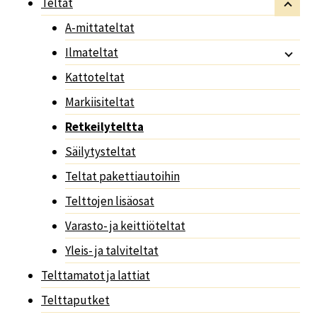
Teltat
A-mittateltat
Ilmateltat
Kattoteltat
Markiisiteltat
Retkeilyteltta
Säilytysteltat
Teltat pakettiautoihin
Telttojen lisäosat
Varasto- ja keittiöteltat
Yleis- ja talviteltat
Telttamatot ja lattiat
Telttaputket