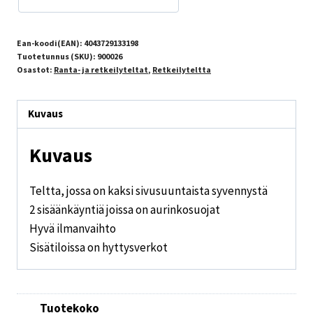
Ean-koodi(EAN):
4043729133198
Tuotetunnus (SKU):
900026
Osastot:
Ranta- ja retkeilyteltat
,
Retkeilyteltta
Kuvaus
Kuvaus
Teltta, jossa on kaksi sivusuuntaista syvennystä
2 sisäänkäyntiä joissa on aurinkosuojat
Hyvä ilmanvaihto
Sisätiloissa on hyttysverkot
Tuotekoko