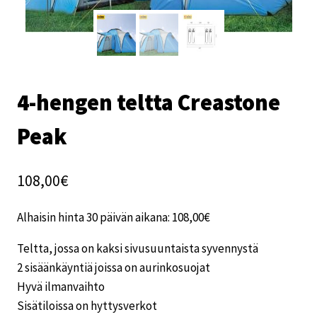
4-hengen teltta Creastone
Peak
108,00
€
Alhaisin hinta 30 päivän aikana:
108,00
€
Teltta, jossa on kaksi sivusuuntaista syvennystä
2 sisäänkäyntiä joissa on aurinkosuojat
Hyvä ilmanvaihto
Sisätiloissa on hyttysverkot