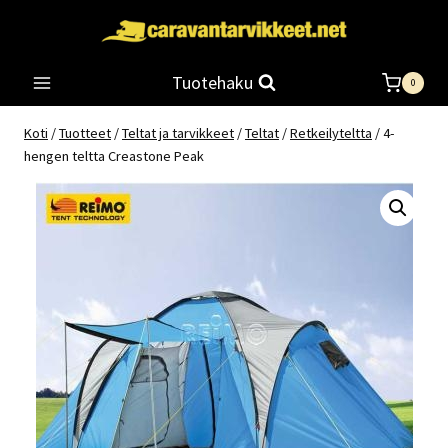
Siirry
sisältöön
Tuotehaku
0
Koti
/
Tuotteet
/
Teltat ja tarvikkeet
/
Teltat
/
Retkeilyteltta
/
4-
hengen teltta Creastone Peak