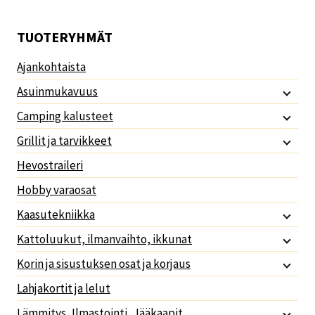
TUOTERYHMÄT
Ajankohtaista
Asuinmukavuus
Camping kalusteet
Grillit ja tarvikkeet
Hevostraileri
Hobby varaosat
Kaasutekniikka
Kattoluukut, ilmanvaihto, ikkunat
Korin ja sisustuksen osat ja korjaus
Lahjakortit ja lelut
Lämmitys, Ilmastointi, Jääkaapit