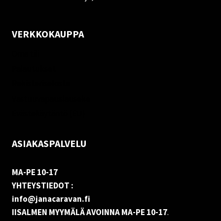
VERKKOKAUPPA
Oma tili
Palautukset
Rekisteriseloste
Vastuuvapauslauseke
Evästekäytäntö (EU)
ASIAKASPALVELU
MA-PE 10-17
YHTEYSTIEDOT :
info@janacaravan.fi
IISALMEN MYYMÄLÄ AVOINNA MA-PE 10-17
.