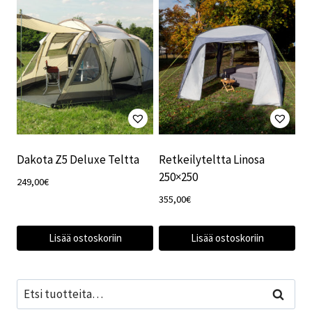
Dakota Z5 Deluxe Teltta
Retkeilyteltta Linosa
250×250
249,00
€
355,00
€
Lisää ostoskoriin
Lisää ostoskoriin
Etsi:
Haku