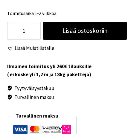
Toimitusaika 1-2 viikkoa
4-
Lisää ostoskoriin
hengen
teltta
Lisää Muistilistalle
Creastone
Peak
määrä
Ilmainen toimitus yli 260€ tilauksille
( ei koske yli 1,2 m ja 18kg paketteja)
Tyytyväisyystakuu
Turvallinen maksu
Turvallinen maksu