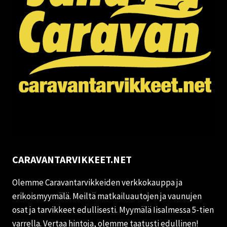
CARAVANTARVIKKEET.NET
Olemme Caravantarvikkeiden verkkokauppa ja
erikoismyymälä. Meiltä matkailuautojen ja vaunujen
osat ja tarvikkeet edullisesti. Myymälä Iisalmessa 5-tien
varrella. Vertaa hintoja, olemme taatusti edullinen!