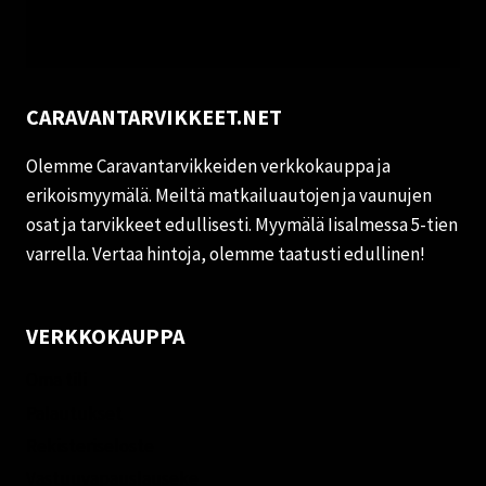
CARAVANTARVIKKEET.NET
Olemme Caravantarvikkeiden verkkokauppa ja
erikoismyymälä. Meiltä matkailuautojen ja vaunujen
osat ja tarvikkeet edullisesti. Myymälä Iisalmessa 5-tien
varrella. Vertaa hintoja, olemme taatusti edullinen!
VERKKOKAUPPA
Oma tili
Palautukset
Rekisteriseloste
Vastuuvapauslauseke