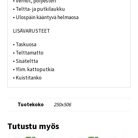
• Verhot, polyesteri
• Teltta- ja putkilaukku
• Ulospäin kääntyvä helmaosa
LISÄVARUSTEET
• Taskuosa
• Telttamatto
• Sisäteltta
• Ylim. kattoputkia
• Kuistitanko
Tuotekoko
250x506
Tutustu myös