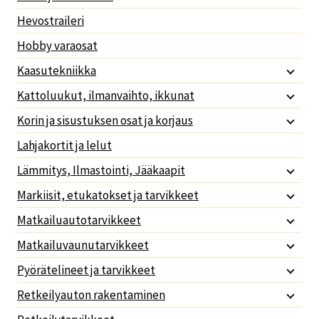
Hevostraileri
Hobby varaosat
Kaasutekniikka
Kattoluukut, ilmanvaihto, ikkunat
Korin ja sisustuksen osat ja korjaus
Lahjakortit ja lelut
Lämmitys, Ilmastointi, Jääkaapit
Markiisit, etukatokset ja tarvikkeet
Matkailuautotarvikkeet
Matkailuvaunutarvikkeet
Pyörätelineet ja tarvikkeet
Retkeilyauton rakentaminen