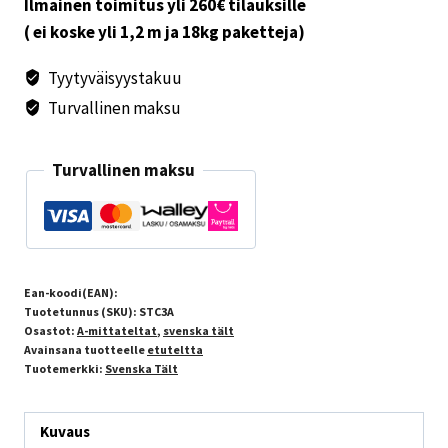
AL
Ilmainen toimitus yli 260€ tilauksille
määrä
( ei koske yli 1,2 m ja 18kg paketteja)
Tyytyväisyystakuu
Turvallinen maksu
Turvallinen maksu
Ean-koodi(EAN):
Tuotetunnus (SKU):
STC3A
Osastot:
A-mittateltat
,
svenska tält
Avainsana tuotteelle
etuteltta
Tuotemerkki:
Svenska Tält
Kuvaus