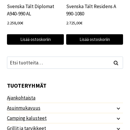
Svenska Tält Diplomat
Svenska Tält Residens A
A940-990 AL
990-1080
2.258,00
€
2.725,00
€
Lisää ostoskoriin
Lisää ostoskoriin
Etsi:
Haku
TUOTERYHMÄT
Ajankohtaista
Asuinmukavuus
Camping kalusteet
Grillit ja tarvikkeet