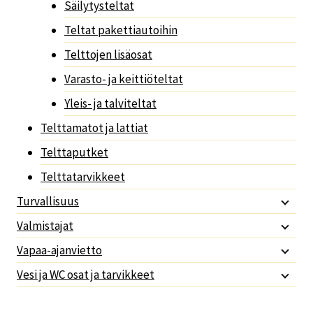
Säilytysteltat
Teltat pakettiautoihin
Telttojen lisäosat
Varasto- ja keittiöteltat
Yleis- ja talviteltat
Telttamatot ja lattiat
Telttaputket
Telttatarvikkeet
Turvallisuus
Valmistajat
Vapaa-ajanvietto
Vesi ja WC osat ja tarvikkeet