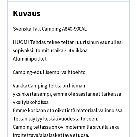
Kuvaus
Svenska Tält Camping A840-900AL
HUOM! Tehdas tekee teltan juuri sinun vaunullesi
sopivaksi. Toimitusaika 3-4 viikkoa.
Alumiiniputket
Camping-edullisempi vaihtoehto
Vaikka Camping teltta on hieman
yksinkertaisempi, emme ole säästäneet tärkeissä
yksityiskohdissa.
Emme koskaan ota oikotietä materiaalivalinnoissa.
Teltan täytyy kestää vuodesta toiseen.
Camping teltassa on ovi molemmilla sivuilla sekä
irroitettava/alaslaskettava etuosa.