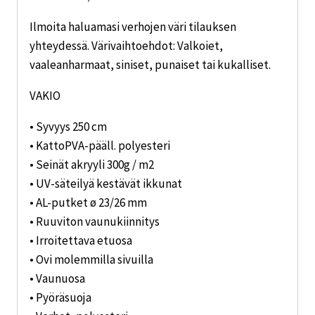
Ilmoita haluamasi verhojen väri tilauksen
yhteydessä. Värivaihtoehdot: Valkoiet,
vaaleanharmaat, siniset, punaiset tai kukalliset.
VAKIO
• Syvyys 250 cm
• KattoPVA-pääll. polyesteri
• Seinät akryyli 300g / m2
• UV-säteilyä kestävät ikkunat
• AL-putket ø 23/26 mm
• Ruuviton vaunukiinnitys
• Irroitettava etuosa
• Ovi molemmilla sivuilla
• Vaunuosa
• Pyöräsuoja