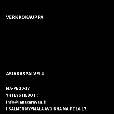
VERKKOKAUPPA
Oma tili
Palautukset
Rekisteriseloste
Vastuuvapauslauseke
Evästekäytäntö (EU)
ASIAKASPALVELU
MA-PE 10-17
YHTEYSTIEDOT :
info@janacaravan.fi
IISALMEN MYYMÄLÄ AVOINNA MA-PE 10-17
.