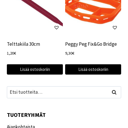
Telttakiila 30cm
Peggy Peg Fix&Go Bridge
1,20
€
9,30
€
Lisää ostoskoriin
Lisää ostoskoriin
Etsi:
Haku
TUOTERYHMÄT
Ajankohtaista