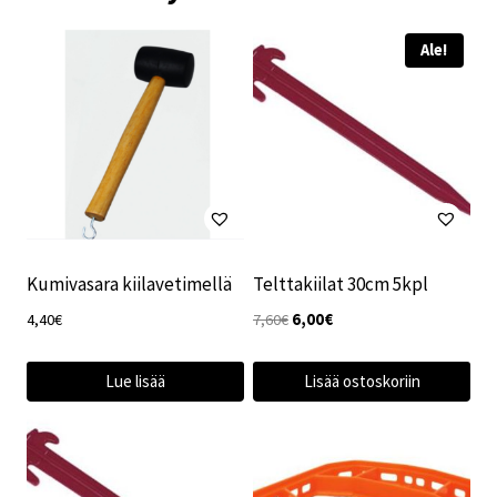
Ale!
Kumivasara kiilavetimellä
Telttakiilat 30cm 5kpl
Alkuperäinen
Nykyinen
4,40
€
7,60
€
6,00
€
hinta
hinta
oli:
on:
Lue lisää
Lisää ostoskoriin
7,60€.
6,00€.