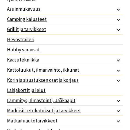
Asuinmukavuus
Camping kalusteet
Grillit ja tarvikkeet
Hevostraileri
Hobby varaosat
Kaasutekniikka
Kattoluukut, ilmanvaihto, ikkunat
Korin ja sisustuksen osat ja korjaus
Lahjakortit ja lelut
Lämmitys, Ilmastointi, Jääkaapit
Markiisit, etukatokset ja tarvikkeet
Matkailuautotarvikkeet