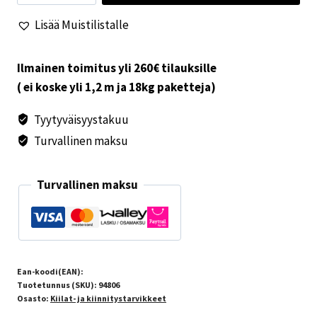
määrä
Lisää Muistilistalle
Ilmainen toimitus yli 260€ tilauksille
( ei koske yli 1,2 m ja 18kg paketteja)
Tyytyväisyystakuu
Turvallinen maksu
Turvallinen maksu
Ean-koodi(EAN):
Tuotetunnus (SKU):
94806
Osasto:
Kiilat- ja kiinnitystarvikkeet