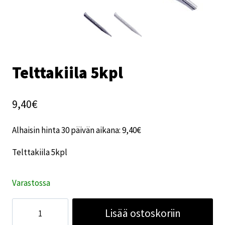
Telttakiila 5kpl
9,40
€
Alhaisin hinta 30 päivän aikana:
9,40
€
Telttakiila 5kpl
Varastossa
Telttakiila
Lisää ostoskoriin
5kpl