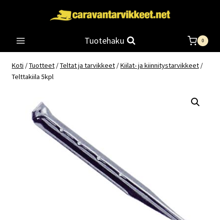
Siirry
sisältöön
Tuotehaku
0
Koti
/
Tuotteet
/
Teltat ja tarvikkeet
/
Kiilat- ja kiinnitystarvikkeet
/
Telttakiila 5kpl