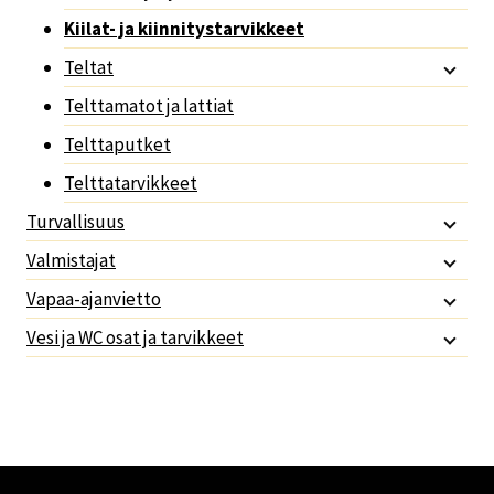
Kiilat- ja kiinnitystarvikkeet
Teltat
Telttamatot ja lattiat
Telttaputket
Telttatarvikkeet
Turvallisuus
Valmistajat
Vapaa-ajanvietto
Vesi ja WC osat ja tarvikkeet