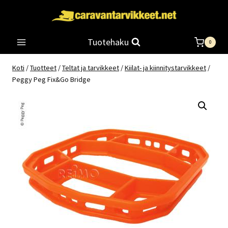
Siirry
sisältöön
Tuotehaku
0
Koti
/
Tuotteet
/
Teltat ja tarvikkeet
/
Kiilat- ja kiinnitystarvikkeet
/
Peggy Peg Fix&Go Bridge