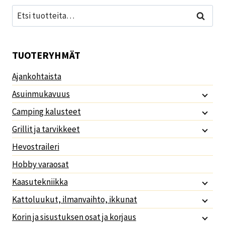
Etsi:
Haku
TUOTERYHMÄT
Ajankohtaista
Asuinmukavuus
Camping kalusteet
Grillit ja tarvikkeet
Hevostraileri
Hobby varaosat
Kaasutekniikka
Kattoluukut, ilmanvaihto, ikkunat
Korin ja sisustuksen osat ja korjaus