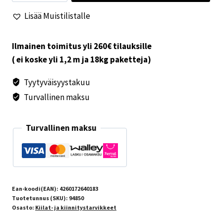
Fix&Go
Lisää Muistilistalle
Bridge
määrä
Ilmainen toimitus yli 260€ tilauksille
( ei koske yli 1,2 m ja 18kg paketteja)
Tyytyväisyystakuu
Turvallinen maksu
Turvallinen maksu
Ean-koodi(EAN):
4260172640183
Tuotetunnus (SKU):
94850
Osasto:
Kiilat- ja kiinnitystarvikkeet