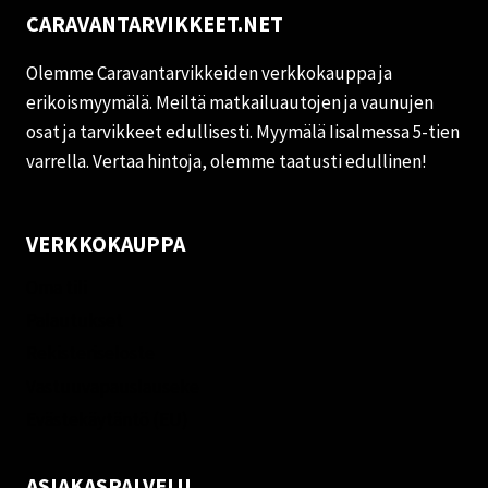
CARAVANTARVIKKEET.NET
Olemme Caravantarvikkeiden verkkokauppa ja
erikoismyymälä. Meiltä matkailuautojen ja vaunujen
osat ja tarvikkeet edullisesti. Myymälä Iisalmessa 5-tien
varrella. Vertaa hintoja, olemme taatusti edullinen!
VERKKOKAUPPA
Oma tili
Palautukset
Rekisteriseloste
Vastuuvapauslauseke
Evästekäytäntö (EU)
ASIAKASPALVELU