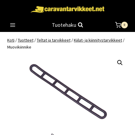
Siirry
sisältöön
Tuotehaku
0
Koti
/
Tuotteet
/
Teltat ja tarvikkeet
/
Kiilat- ja kiinnitystarvikkeet
/
Muovikiinnike