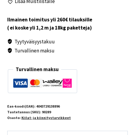
Lisää Muistilistalle
Ilmainen toimitus yli 260€ tilauksille
( ei koske yli 1,2 m ja 18kg paketteja)
Tyytyväisyystakuu
Turvallinen maksu
Turvallinen maksu
Ean-koodi(EAN):
4043729138896
Tuotetunnus (SKU):
90289
Osasto:
Kiilat- ja kiinnitystarvikkeet