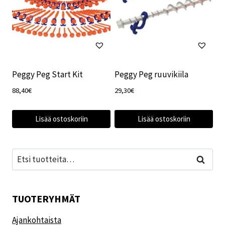
Peggy Peg Start Kit
Peggy Peg ruuvikiila
88,40
€
29,30
€
Lisää ostoskoriin
Lisää ostoskoriin
Etsi:
Haku
TUOTERYHMÄT
Ajankohtaista