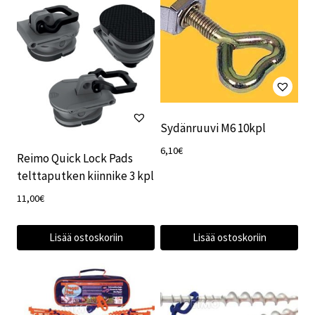
Sydänruuvi M6 10kpl
6,10
€
Reimo Quick Lock Pads
telttaputken kiinnike 3 kpl
11,00
€
Lisää ostoskoriin
Lisää ostoskoriin