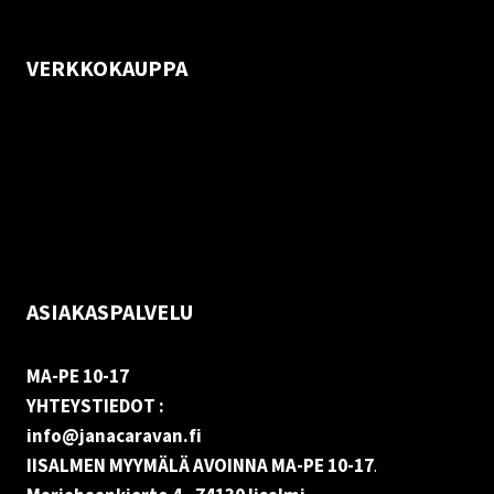
VERKKOKAUPPA
Oma tili
Palautukset
Rekisteriseloste
Vastuuvapauslauseke
Evästekäytäntö (EU)
ASIAKASPALVELU
MA-PE 10-17
YHTEYSTIEDOT :
info@janacaravan.fi
IISALMEN MYYMÄLÄ AVOINNA MA-PE 10-17
.