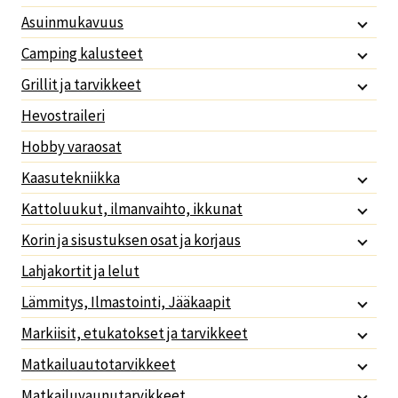
Asuinmukavuus
Camping kalusteet
Grillit ja tarvikkeet
Hevostraileri
Hobby varaosat
Kaasutekniikka
Kattoluukut, ilmanvaihto, ikkunat
Korin ja sisustuksen osat ja korjaus
Lahjakortit ja lelut
Lämmitys, Ilmastointi, Jääkaapit
Markiisit, etukatokset ja tarvikkeet
Matkailuautotarvikkeet
Matkailuvaunutarvikkeet