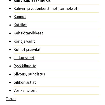
Kahvikupit ja -mukit
Kahvin- ja vedenkeittimet, termokset
Kannut
Kattilat
Keittiötarvikkeet
Korit ja vadit
Kulhot ja siivilät
Liukuesteet
Pyykkihuolto
Siivous, puhdistus
Silikoniastiat
Vesikanisterit
Tarrat