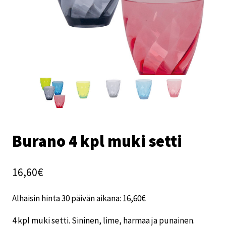
Burano 4 kpl muki setti
16,60
€
Alhaisin hinta 30 päivän aikana:
16,60
€
4 kpl muki setti. Sininen, lime, harmaa ja punainen.