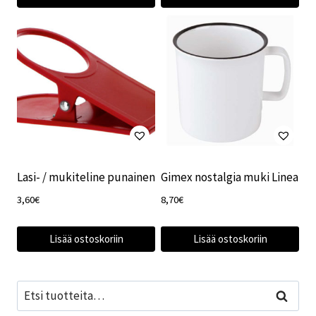
Lasi- / mukiteline punainen
Gimex nostalgia muki Linea
3,60
€
8,70
€
Lisää ostoskoriin
Lisää ostoskoriin
Etsi:
Haku