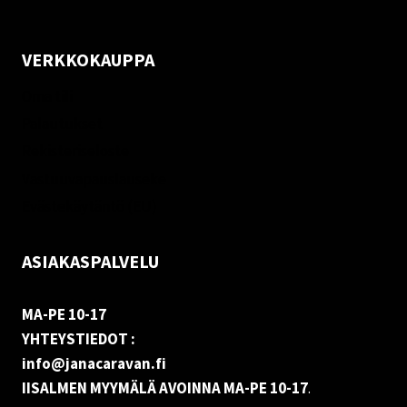
VERKKOKAUPPA
Oma tili
Palautukset
Rekisteriseloste
Vastuuvapauslauseke
Evästekäytäntö (EU)
ASIAKASPALVELU
MA-PE 10-17
YHTEYSTIEDOT :
info@janacaravan.fi
IISALMEN MYYMÄLÄ AVOINNA MA-PE 10-17
.