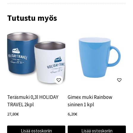
Tutustu myös
Teräsmuki 0,3l HOLIDAY
Gimex muki Rainbow
TRAVEL 2kpl
sininen 1 kpl
27,80
€
6,20
€
Lisää ostoskoriin
Lisää ostoskoriin