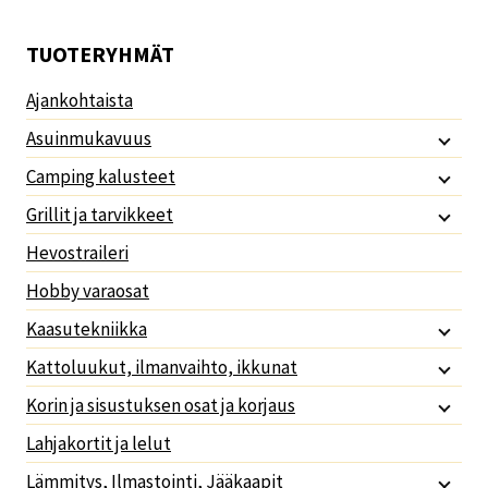
TUOTERYHMÄT
Ajankohtaista
Asuinmukavuus
Camping kalusteet
Grillit ja tarvikkeet
Hevostraileri
Hobby varaosat
Kaasutekniikka
Kattoluukut, ilmanvaihto, ikkunat
Korin ja sisustuksen osat ja korjaus
Lahjakortit ja lelut
Lämmitys, Ilmastointi, Jääkaapit