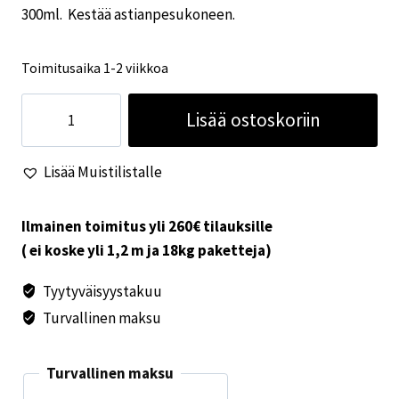
300ml. Kestää astianpesukoneen.
Toimitusaika 1-2 viikkoa
Burano
Lisää ostoskoriin
4
kpl
Lisää Muistilistalle
muki
setti
määrä
Ilmainen toimitus yli 260€ tilauksille
( ei koske yli 1,2 m ja 18kg paketteja)
Tyytyväisyystakuu
Turvallinen maksu
Turvallinen maksu