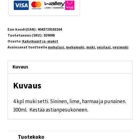
Ean-koodi(EAN):
4043729163164
Tuotetunnus (SKU):
929098
Osasto:
Kahvikupit ja -mukit
Avainsanat tuotteelle
mehulasi
,
mehumuki
,
muki
,
vesilasi
,
vesimuki
Kuvaus
Kuvaus
4 kpl muki setti. Sininen, lime, harmaa ja punainen.
300ml. Kestää astianpesukoneen.
Tuotekoko