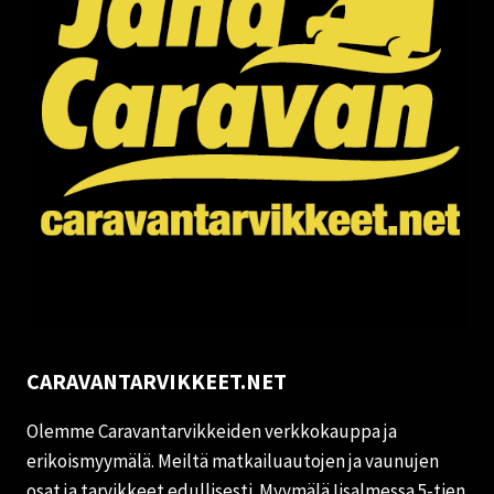
CARAVANTARVIKKEET.NET
Olemme Caravantarvikkeiden verkkokauppa ja
erikoismyymälä. Meiltä matkailuautojen ja vaunujen
osat ja tarvikkeet edullisesti. Myymälä Iisalmessa 5-tien