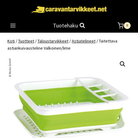
Siirry
sisältöön
Tuotehaku
0
Koti
/
Tuotteet
/
Taloustarvikkeet
/
Astiatelineet
/
Taitettava
astiankuivausteline Valkoinen/lime