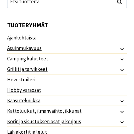
Haku
TUOTERYHMÄT
Ajankohtaista
Asuinmukavuus
Camping kalusteet
Grillit ja tarvikkeet
Hevostraileri
Hobby varaosat
Kaasutekniikka
Kattoluukut, ilmanvaihto, ikkunat
Korin ja sisustuksen osat ja korjaus
Lahjakortit ja lelut