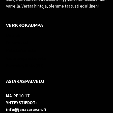
varrella. Vertaa hintoja, olemme taatusti edullinen!
VERKKOKAUPPA
Oma tili
Palautukset
Rekisteriseloste
Vastuuvapauslauseke
Evästekäytäntö (EU)
ASIAKASPALVELU
MA-PE 10-17
YHTEYSTIEDOT :
info@janacaravan.fi