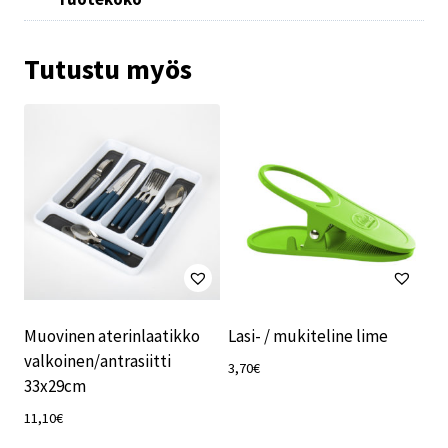
Tutustu myös
Muovinen aterinlaatikko
Lasi- / mukiteline lime
valkoinen/antrasiitti
3,70
€
33x29cm
11,10
€