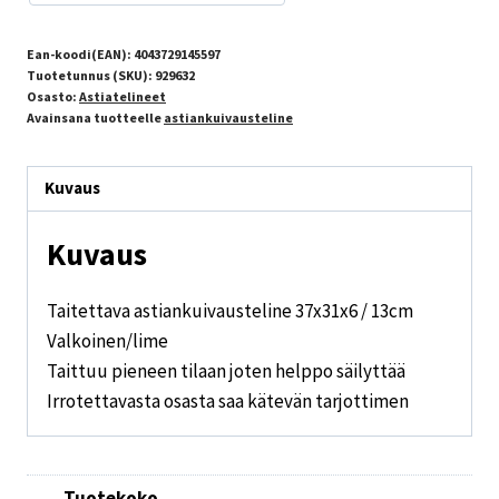
Ean-koodi(EAN):
4043729145597
Tuotetunnus (SKU):
929632
Osasto:
Astiatelineet
Avainsana tuotteelle
astiankuivausteline
Kuvaus
Kuvaus
Taitettava astiankuivausteline 37x31x6 / 13cm
Valkoinen/lime
Taittuu pieneen tilaan joten helppo säilyttää
Irrotettavasta osasta saa kätevän tarjottimen
Tuotekoko