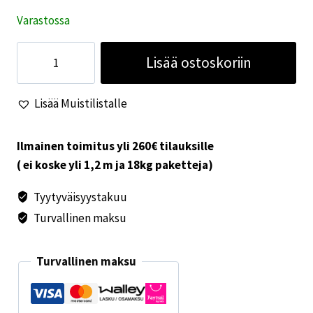
Varastossa
Taitettava
Lisää ostoskoriin
astiankuivausteline
Valkoinen/lime
Lisää Muistilistalle
määrä
Ilmainen toimitus yli 260€ tilauksille
( ei koske yli 1,2 m ja 18kg paketteja)
Tyytyväisyystakuu
Turvallinen maksu
Turvallinen maksu