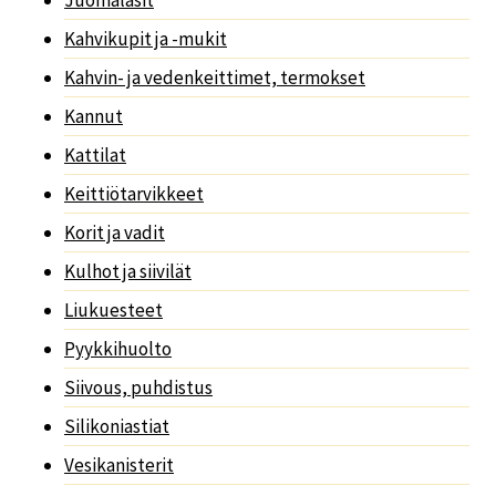
Juomalasit
Kahvikupit ja -mukit
Kahvin- ja vedenkeittimet, termokset
Kannut
Kattilat
Keittiötarvikkeet
Korit ja vadit
Kulhot ja siivilät
Liukuesteet
Pyykkihuolto
Siivous, puhdistus
Silikoniastiat
Vesikanisterit