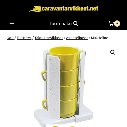
Siirry
sisältöön
Tuotehaku
0
Koti
/
Tuotteet
/
Taloustarvikkeet
/
Astiatelineet
/
Mukiteline