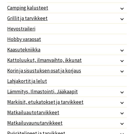
Camping kalusteet
Grillit ja tarvikkeet
Hevostraileri
Hobby varaosat
Kaasutekniikka
Kattoluukut, ilmanvaihto, ikkunat
Korin ja sisustuksen osat ja korjaus
Lahjakortit ja lelut
Lämmitys, Ilmastointi, Jääkaapit
Markiisit, etukatokset ja tarvikkeet
Matkailuautotarvikkeet
Matkailuvaunutarvikkeet
Pyörätelineet ja tarvikkeet