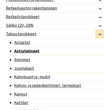
Retkeilyauton rakentaminen
Retkeilytarvikkeet
Sähkö 12V, 230V
Taloustarvikkeet
Astiastot
Astiatelineet
Aterimet
Juomalasit
Kahvikupit ja -mukit
Kahvin- ja vedenkeittimet, termokset
Kannut
Kattilat