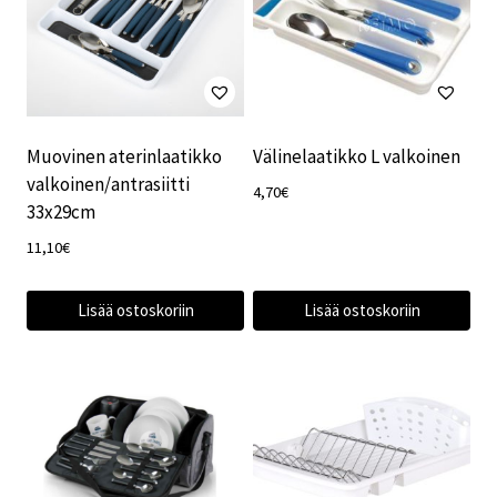
Muovinen aterinlaatikko
Välinelaatikko L valkoinen
valkoinen/antrasiitti
4,70
€
33x29cm
11,10
€
Lisää ostoskoriin
Lisää ostoskoriin