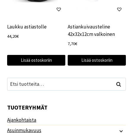
Laukku astiastolle
Astiankuivausteline
42x32x12cm valkoinen
44,20
€
7,70
€
Lisää ostoskoriin
Lisää ostoskoriin
Etsi:
Haku
TUOTERYHMÄT
Ajankohtaista
Asuinmukavuus