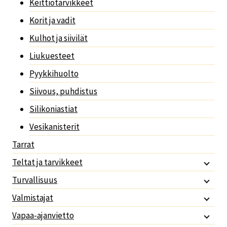
Keittiötarvikkeet
Korit ja vadit
Kulhot ja siivilät
Liukuesteet
Pyykkihuolto
Siivous, puhdistus
Silikoniastiat
Vesikanisterit
Tarrat
Teltat ja tarvikkeet
Turvallisuus
Valmistajat
Vapaa-ajanvietto