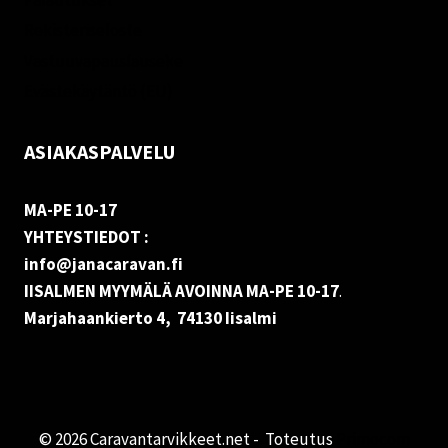
Palautukset
Rekisteriseloste
Vastuuvapauslauseke
Evästekäytäntö (EU)
ASIAKASPALVELU
MA-PE 10-17
YHTEYSTIEDOT :
info@janacaravan.fi
IISALMEN MYYMÄLÄ AVOINNA MA-PE 10-17
.
Marjahaankierto 4, 74130 Iisalmi
© 2026 Caravantarvikkeet.net - Toteutus
Primocom