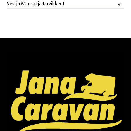
Vesi ja WC osat ja tarvikkeet