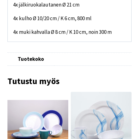
4x jälkiruokalautanen Ø 21 cm
4x kulho Ø 10/20 cm / K 6 cm, 800 ml
4x muki kahvalla Ø 8 cm / K 10 cm, noin 300 m
Tuotekoko
Tutustu myös