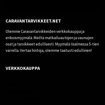
CARAVANTARVIKKEET.NET
Olemme Caravantarvikkeiden verkkokauppa ja
erikoismyymälä. Meiltä matkailuautojen ja vaunujen
osat ja tarvikkeet edullisesti. Myymälä Iisalmessa 5-tien
varrella. Vertaa hintoja, olemme taatusti edullinen!
VERKKOKAUPPA
Oma tili
Palautukset
Rekisteriseloste
Vastuuvapauslauseke