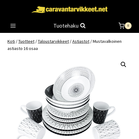
Siirry
sisältöön
Tuotehaku
0
Koti
/
Tuotteet
/
Taloustarvikkeet
/
Astiastot
/
Mustavalkoinen
astiasto 16 osaa