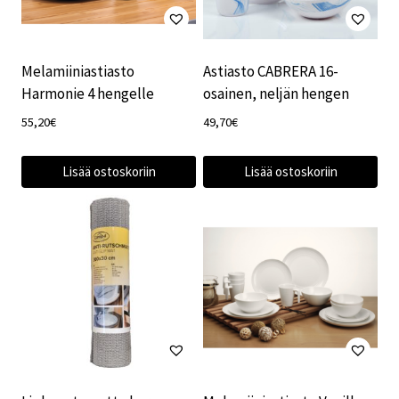
Melamiiniastiasto
Astiasto CABRERA 16-
Harmonie 4 hengelle
osainen, neljän hengen
55,20
€
49,70
€
Lisää ostoskoriin
Lisää ostoskoriin