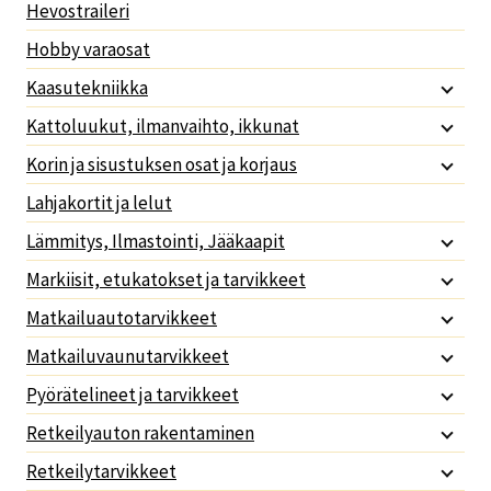
Hevostraileri
Hobby varaosat
Kaasutekniikka
Kattoluukut, ilmanvaihto, ikkunat
Korin ja sisustuksen osat ja korjaus
Lahjakortit ja lelut
Lämmitys, Ilmastointi, Jääkaapit
Markiisit, etukatokset ja tarvikkeet
Matkailuautotarvikkeet
Matkailuvaunutarvikkeet
Pyörätelineet ja tarvikkeet
Retkeilyauton rakentaminen
Retkeilytarvikkeet