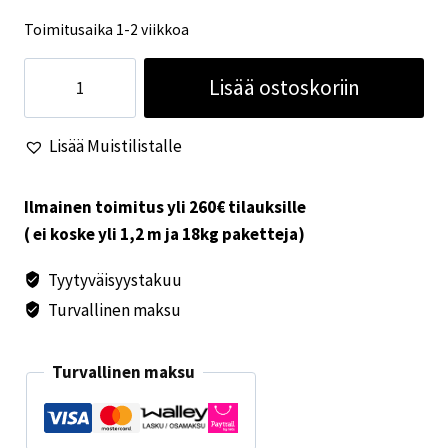
Toimitusaika 1-2 viikkoa
Mustavalkoinen
Lisää ostoskoriin
astiasto
16
Lisää Muistilistalle
osaa
määrä
Ilmainen toimitus yli 260€ tilauksille
( ei koske yli 1,2 m ja 18kg paketteja)
Tyytyväisyystakuu
Turvallinen maksu
Turvallinen maksu