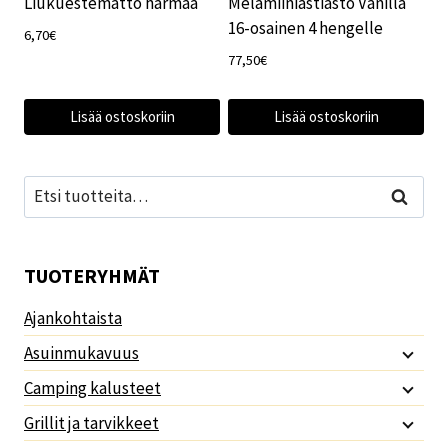
Liukuestematto harmaa
Melamiiniastiasto Vanilla
16-osainen 4 hengelle
6,70
€
77,50
€
Lisää ostoskoriin
Lisää ostoskoriin
Etsi:
Haku
TUOTERYHMÄT
Ajankohtaista
Asuinmukavuus
Camping kalusteet
Grillit ja tarvikkeet