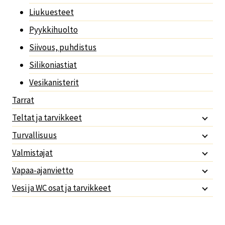
Liukuesteet
Pyykkihuolto
Siivous, puhdistus
Silikoniastiat
Vesikanisterit
Tarrat
Teltat ja tarvikkeet
Turvallisuus
Valmistajat
Vapaa-ajanvietto
Vesi ja WC osat ja tarvikkeet