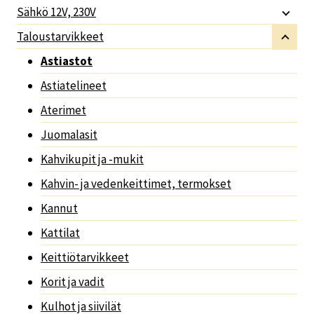
Sähkö 12V, 230V
Taloustarvikkeet
Astiastot
Astiatelineet
Aterimet
Juomalasit
Kahvikupit ja -mukit
Kahvin- ja vedenkeittimet, termokset
Kannut
Kattilat
Keittiötarvikkeet
Korit ja vadit
Kulhot ja siivilät