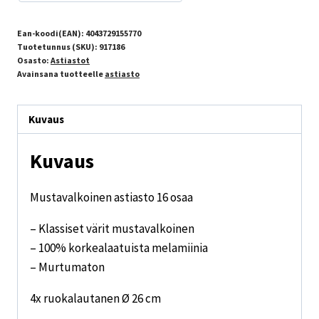
Ean-koodi(EAN):
4043729155770
Tuotetunnus (SKU):
917186
Osasto:
Astiastot
Avainsana tuotteelle
astiasto
Kuvaus
Kuvaus
Mustavalkoinen astiasto 16 osaa
– Klassiset värit mustavalkoinen
– 100% korkealaatuista melamiinia
– Murtumaton
4x ruokalautanen Ø 26 cm