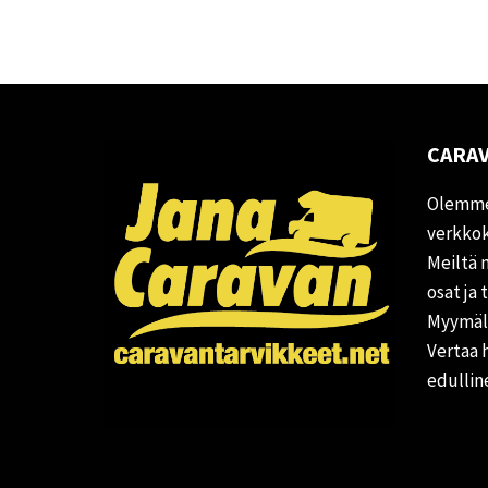
CARAV
Olemme
verkkok
Meiltä 
osat ja 
Myymälä
Vertaa 
edullin