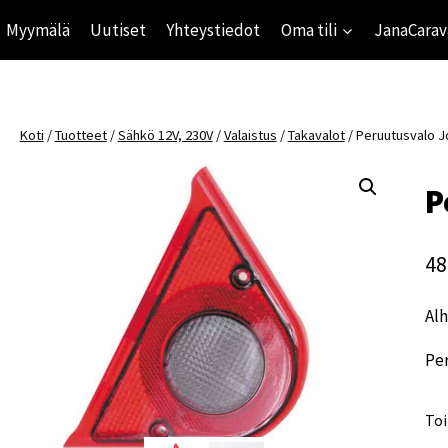
Myymälä
Uutiset
Yhteystiedot
Oma tili
JanaCarav
Koti
/
Tuotteet
/
Sähkö 12V, 230V
/
Valaistus
/
Takavalot
/
Peruutusvalo 
P
48
Alh
Pe
Toi