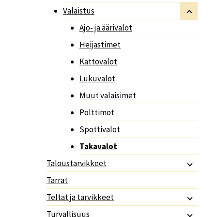
Valaistus
Ajo- ja äärivalot
Heijastimet
Kattovalot
Lukuvalot
Muut valaisimet
Polttimot
Spottivalot
Takavalot
Taloustarvikkeet
Tarrat
Teltat ja tarvikkeet
Turvallisuus