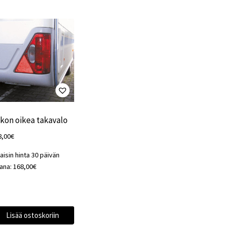
kon oikea takavalo
8,00
€
aisin hinta 30 päivän
kana:
168,00
€
Lisää ostoskoriin