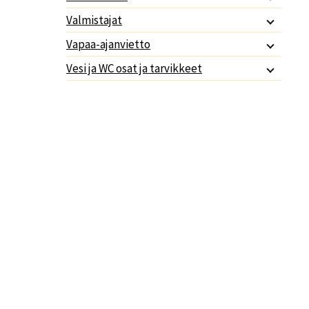
Valmistajat
Vapaa-ajanvietto
Vesi ja WC osat ja tarvikkeet