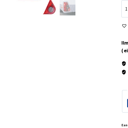
Pe
Jo
mä
Ilm
( e
Ean