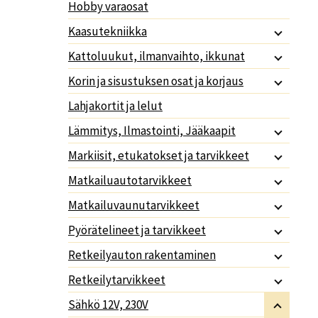
Hobby varaosat
Kaasutekniikka
Kattoluukut, ilmanvaihto, ikkunat
Korin ja sisustuksen osat ja korjaus
Lahjakortit ja lelut
Lämmitys, Ilmastointi, Jääkaapit
Markiisit, etukatokset ja tarvikkeet
Matkailuautotarvikkeet
Matkailuvaunutarvikkeet
Pyörätelineet ja tarvikkeet
Retkeilyauton rakentaminen
Retkeilytarvikkeet
Sähkö 12V, 230V