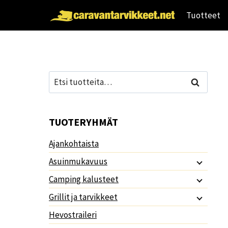
Siirry
Tuotteet
sisältöön
Etsi:
Haku
TUOTERYHMÄT
Ajankohtaista
Asuinmukavuus
Camping kalusteet
Grillit ja tarvikkeet
Hevostraileri