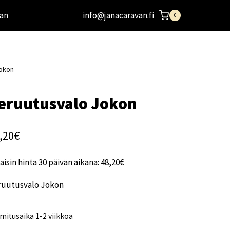
an
info@janacaravan.fi
0
Jokon
eruutusvalo Jokon
,20
€
aisin hinta 30 päivän aikana:
48,20
€
ruutusvalo Jokon
mitusaika 1-2 viikkoa