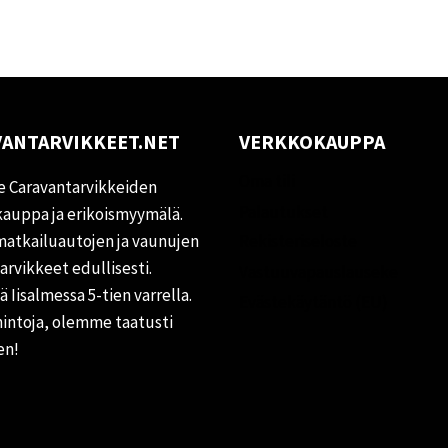
ANTARVIKKEET.NET
VERKKOKAUPPA
Oma tili
 Caravantarvikkeiden
Palautukset
auppa ja erikoismyymälä.
matkailuautojen ja vaunujen
Rekisteriseloste
tarvikkeet edullisesti.
Vastuuvapauslauseke
 Iisalmessa 5-tien varrella.
Evästekäytäntö (EU)
hintoja, olemme taatusti
en!