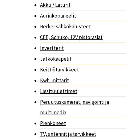
Akku / Laturit
Aurinkopaneelit
Berker sähkökalusteet
CEE, Schuko, 12V pistorasiat
Invertterit
Jatkokaapelit
Keittiötarvikkeet
Kwh-mittarit
Liesituulettimet
Peruutuskamerat, navigointi ja
multimedia
Pienkoneet
TV, antennit ja tarvikkeet