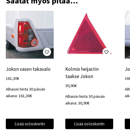
Saatat myös pitää...
Jokon vasen takavalo
Kolmio heijastin
Jo
taakse Jokon
161,30
€
16
30,90
€
Alhaisin hinta 30 päivän
Alh
aikana:
161,30
€
ai
Alhaisin hinta 30 päivän
aikana:
30,90
€
Lisää ostoskoriin
Lisää ostoskoriin