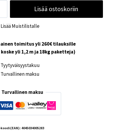
ruutusvalo
Lisää ostoskoriin
kon
ärä
Lisää Muistilistalle
ainen toimitus yli 260€ tilauksille
i koske yli 1,2 m ja 18kg paketteja)
Tyytyväisyystakuu
Turvallinen maksu
Turvallinen maksu
-koodi(EAN):
4045034005283