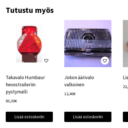
Tutustu myös
Takavalo Humbaur
Jokon äärivalo
Li
hevostraileriin
valkoinen
22
pystymalli
12,40
€
83,30
€
Lisää ostoskoriin
Lisää ostoskoriin