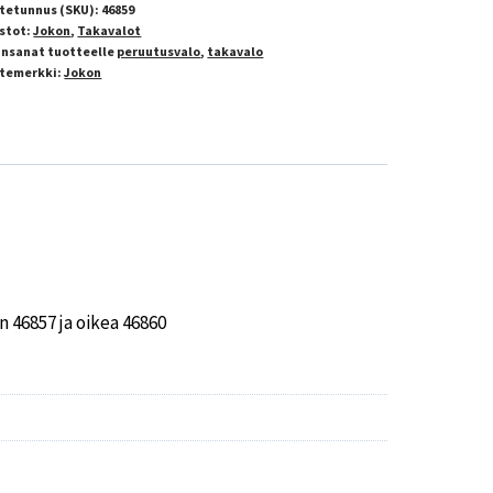
tetunnus (SKU):
46859
stot:
Jokon
,
Takavalot
insanat tuotteelle
peruutusvalo
,
takavalo
temerkki:
Jokon
n 46857 ja oikea 46860