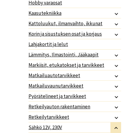
Hobby varaosat
Kaasutekniikka
Kattoluukut, ilmanvaihto, ikkunat
Korin ja sisustuksen osat ja korjaus
Lahjakortit ja lelut
Lämmitys, Ilmastointi, Jääkaapit
Markiisit, etukatokset ja tarvikkeet
Matkailuautotarvikkeet
Matkailuvaunutarvikkeet
Pyörätelineet ja tarvikkeet
Retkeilyauton rakentaminen
Retkeilytarvikkeet
Sähkö 12V, 230V