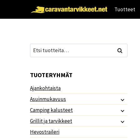
Siirry
Tuotteet
sisältöön
Etsi:
Haku
TUOTERYHMÄT
Ajankohtaista
Asuinmukavuus
Camping kalusteet
Grillit ja tarvikkeet
Hevostraileri