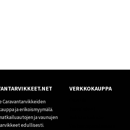
ANTARVIKKEET.NET
VERKKOKAUPPA
Oma tili
 Caravantarvikkeiden
Palautukset
auppa ja erikoismyymälä.
matkailuautojen ja vaunujen
Rekisteriseloste
tarvikkeet edullisesti.
Vastuuvapauslauseke