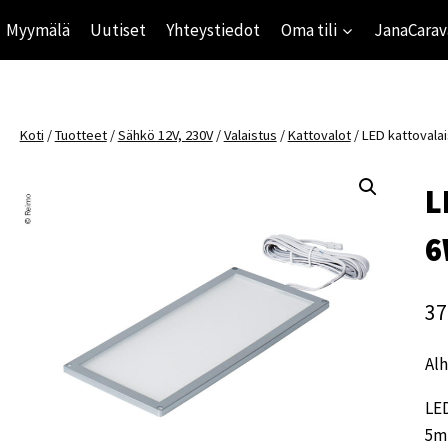
Myymälä
Uutiset
Yhteystiedot
Oma tili
JanaCarav
Koti
/
Tuotteet
/
Sähkö 12V, 230V
/
Valaistus
/
Kattovalot
/
LED kattovalai
L
6
37
Alh
LED
5m