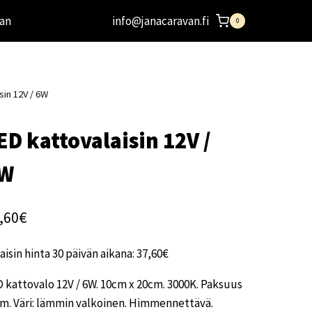
an
info@janacaravan.fi
0
sin 12V / 6W
ED kattovalaisin 12V /
W
,60
€
aisin hinta 30 päivän aikana:
37,60
€
 kattovalo 12V / 6W. 10cm x 20cm. 3000K. Paksuus
m. Väri: lämmin valkoinen. Himmennettävä.