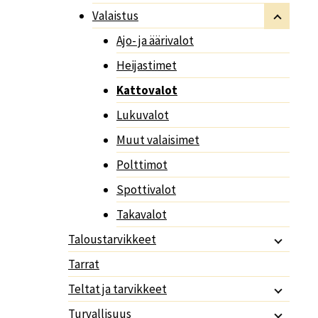
Valaistus
Ajo- ja äärivalot
Heijastimet
Kattovalot
Lukuvalot
Muut valaisimet
Polttimot
Spottivalot
Takavalot
Taloustarvikkeet
Tarrat
Teltat ja tarvikkeet
Turvallisuus