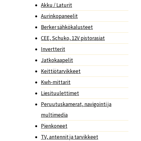
Akku / Laturit
Aurinkopaneelit
Berker sähkökalusteet
CEE, Schuko, 12V pistorasiat
Invertterit
Jatkokaapelit
Keittiötarvikkeet
Kwh-mittarit
Liesituulettimet
Peruutuskamerat, navigointi ja
multimedia
Pienkoneet
TV, antennit ja tarvikkeet