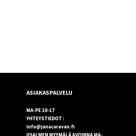
ASIAKASPALVELU
MA-PE 10-17
YHTEYSTIEDOT :
info@janacaravan.fi
IISALMEN MYYMÄLÄ AVOINNA MA-