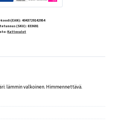
-koodi(EAN):
4043729142954
tetunnus (SKU):
833691
sto:
Kattovalot
Väri: lämmin valkoinen. Himmennettävä.