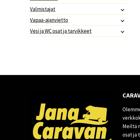
Valmistajat
Vapaa-ajanvietto
Vesi ja WC osat ja tarvikkeet
CARAV
Olemme
verkkok
Meiltä 
osat ja 