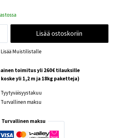
rastossa
D
Lisää ostoskoriin
tovalaisin
V
Lisää Muistilistalle
ärä
ainen toimitus yli 260€ tilauksille
i koske yli 1,2 m ja 18kg paketteja)
Tyytyväisyystakuu
Turvallinen maksu
Turvallinen maksu