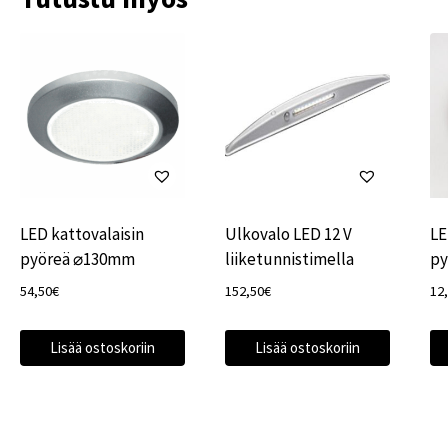
LED kattovalaisin
Ulkovalo LED 12 V
LE
pyöreä ⌀130mm
liiketunnistimella
py
54,50
€
152,50
€
12
Lisää ostoskoriin
Lisää ostoskoriin