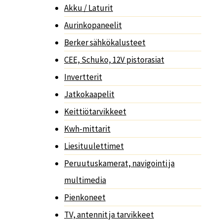
Akku / Laturit
Aurinkopaneelit
Berker sähkökalusteet
CEE, Schuko, 12V pistorasiat
Invertterit
Jatkokaapelit
Keittiötarvikkeet
Kwh-mittarit
Liesituulettimet
Peruutuskamerat, navigointi ja
multimedia
Pienkoneet
TV, antennit ja tarvikkeet