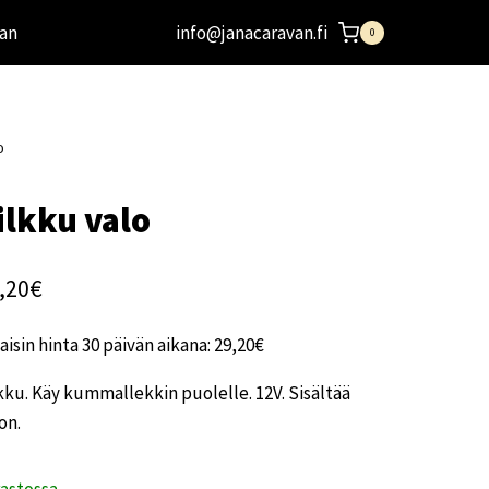
an
info@janacaravan.fi
0
o
ilkku valo
,20
€
aisin hinta 30 päivän aikana:
29,20
€
kku. Käy kummallekkin puolelle. 12V. Sisältää
on.
rastossa