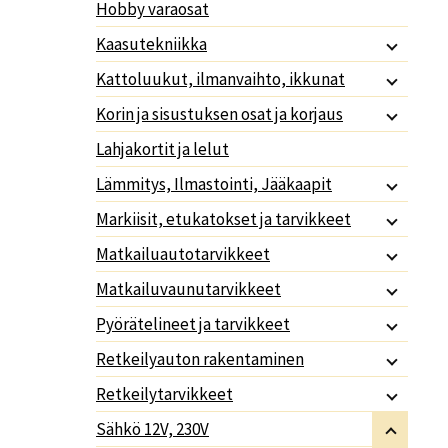
Hobby varaosat
Kaasutekniikka
Kattoluukut, ilmanvaihto, ikkunat
Korin ja sisustuksen osat ja korjaus
Lahjakortit ja lelut
Lämmitys, Ilmastointi, Jääkaapit
Markiisit, etukatokset ja tarvikkeet
Matkailuautotarvikkeet
Matkailuvaunutarvikkeet
Pyörätelineet ja tarvikkeet
Retkeilyauton rakentaminen
Retkeilytarvikkeet
Sähkö 12V, 230V