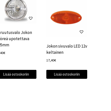
ruutusvalo Jokon
öreä upotettava
95mm
Jokon sivuvalo LED 12v
keltainen
,40
€
17,40
€
Lisää ostoskoriin
Lisää ostoskoriin