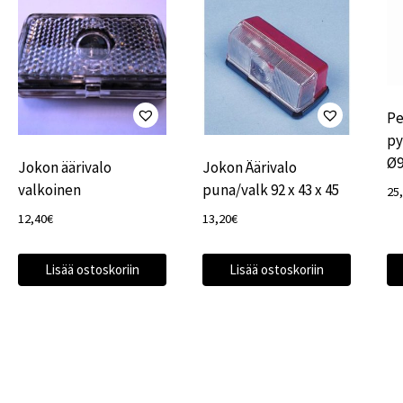
Pe
py
Ø
Jokon äärivalo
Jokon Äärivalo
valkoinen
puna/valk 92 x 43 x 45
25
12,40
€
13,20
€
Lisää ostoskoriin
Lisää ostoskoriin