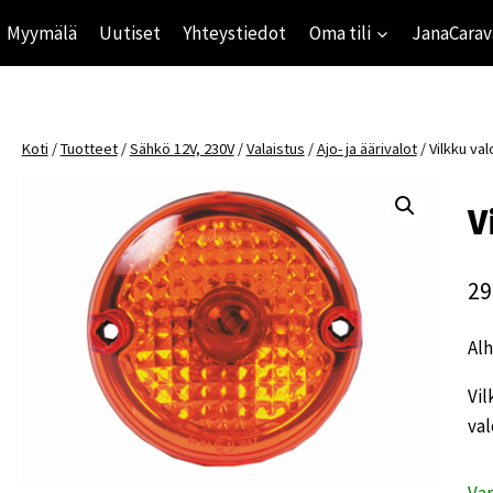
Myymälä
Uutiset
Yhteystiedot
Oma tili
JanaCarav
Koti
/
Tuotteet
/
Sähkö 12V, 230V
/
Valaistus
/
Ajo- ja äärivalot
/
Vilkku val
V
29
Alh
Vil
val
Va