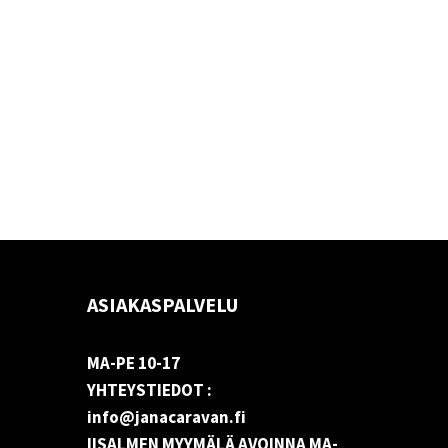
ASIAKASPALVELU
MA-PE 10-17
YHTEYSTIEDOT :
info@janacaravan.fi
IISALMEN MYYMÄLÄ AVOINNA MA-