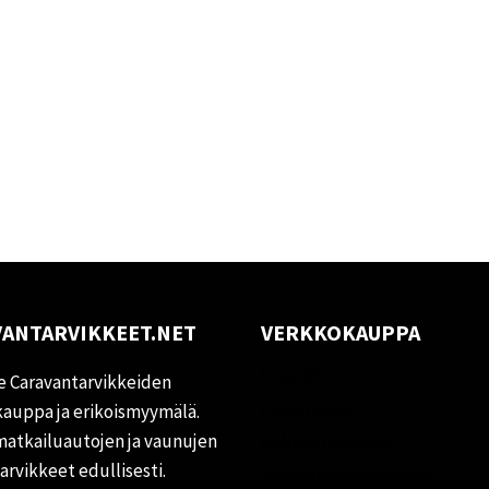
ANTARVIKKEET.NET
VERKKOKAUPPA
Oma tili
 Caravantarvikkeiden
Palautukset
auppa ja erikoismyymälä.
matkailuautojen ja vaunujen
Rekisteriseloste
tarvikkeet edullisesti.
Vastuuvapauslauseke