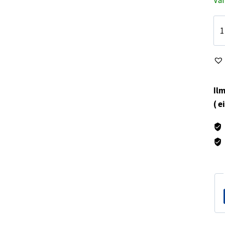
Vil
val
mä
Ilm
( e