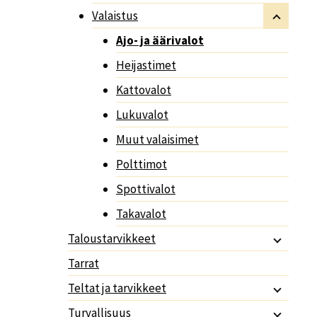
Valaistus
Ajo- ja äärivalot
Heijastimet
Kattovalot
Lukuvalot
Muut valaisimet
Polttimot
Spottivalot
Takavalot
Taloustarvikkeet
Tarrat
Teltat ja tarvikkeet
Turvallisuus