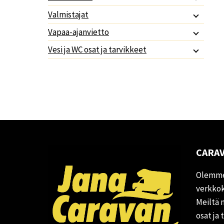
Valmistajat
Vapaa-ajanvietto
Vesi ja WC osat ja tarvikkeet
CARAV
Olemme
verkkok
Meiltä 
osat ja 