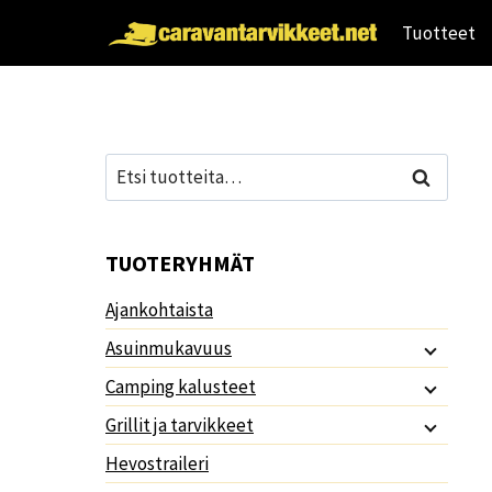
Siirry
Tuotteet
sisältöön
Etsi:
Haku
TUOTERYHMÄT
Ajankohtaista
Asuinmukavuus
Camping kalusteet
Grillit ja tarvikkeet
Hevostraileri