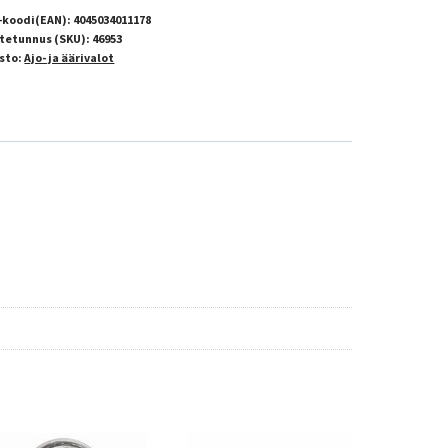
-koodi(EAN):
4045034011178
tetunnus (SKU):
46953
sto:
Ajo- ja äärivalot