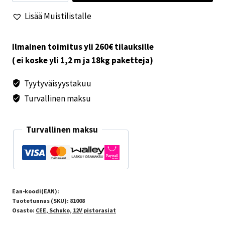
harmaa
Lisää Muistilistalle
kan
määrä
Ilmainen toimitus yli 260€ tilauksille
( ei koske yli 1,2 m ja 18kg paketteja)
Tyytyväisyystakuu
Turvallinen maksu
Turvallinen maksu
Ean-koodi(EAN):
Tuotetunnus (SKU):
81008
Osasto:
CEE, Schuko, 12V pistorasiat