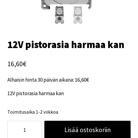
12V pistorasia harmaa kan
16,60
€
Alhaisin hinta 30 päivän aikana:
16,60
€
12V pistorasia harmaa kan
Toimitusaika 1-2 viikkoa
12V
Lisää ostoskoriin
pistorasia