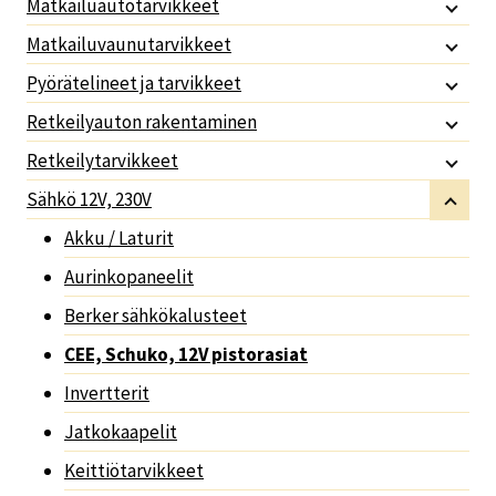
Matkailuautotarvikkeet
Matkailuvaunutarvikkeet
Pyörätelineet ja tarvikkeet
Retkeilyauton rakentaminen
Retkeilytarvikkeet
Sähkö 12V, 230V
Akku / Laturit
Aurinkopaneelit
Berker sähkökalusteet
CEE, Schuko, 12V pistorasiat
Invertterit
Jatkokaapelit
Keittiötarvikkeet