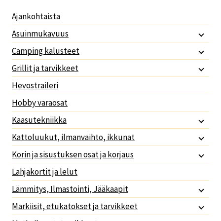
Ajankohtaista
Asuinmukavuus
Camping kalusteet
Grillit ja tarvikkeet
Hevostraileri
Hobby varaosat
Kaasutekniikka
Kattoluukut, ilmanvaihto, ikkunat
Korin ja sisustuksen osat ja korjaus
Lahjakortit ja lelut
Lämmitys, Ilmastointi, Jääkaapit
Markiisit, etukatokset ja tarvikkeet