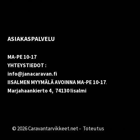
Rekisteriseloste
Vastuuvapauslauseke
Evästekäytäntö (EU)
ASIAKASPALVELU
MA-PE 10-17
YHTEYSTIEDOT :
info@janacaravan.fi
IISALMEN MYYMÄLÄ AVOINNA MA-PE 10-17
.
Marjahaankierto 4, 74130 Iisalmi
© 2026 Caravantarvikkeet.net - Toteutus
Primocom