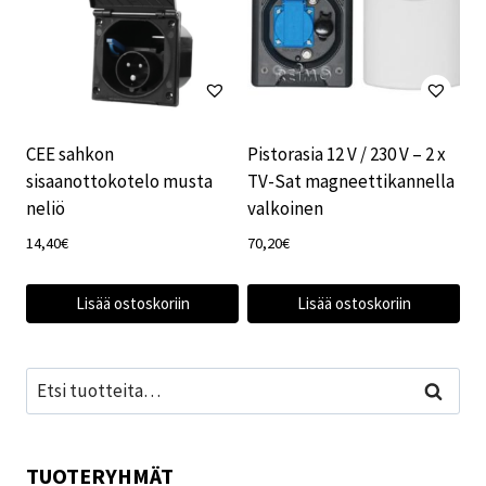
CEE sahkon
Pistorasia 12 V / 230 V – 2 x
sisaanottokotelo musta
TV-Sat magneettikannella
neliö
valkoinen
14,40
€
70,20
€
Lisää ostoskoriin
Lisää ostoskoriin
Etsi:
Haku
TUOTERYHMÄT