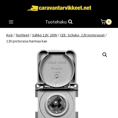
Siirry
sisältöön
Tuotehaku
0
Koti
/
Tuotteet
/
Sähkö 12V, 230V
/
CEE, Schuko, 12V pistorasiat
/
12V pistorasia harmaa kan