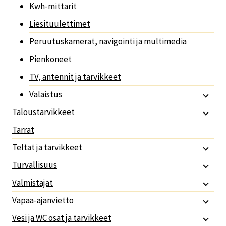
Kwh-mittarit
Liesituulettimet
Peruutuskamerat, navigointi ja multimedia
Pienkoneet
TV, antennit ja tarvikkeet
Valaistus
Taloustarvikkeet
Tarrat
Teltat ja tarvikkeet
Turvallisuus
Valmistajat
Vapaa-ajanvietto
Vesi ja WC osat ja tarvikkeet