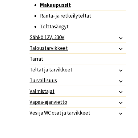
Makuupussit
Ranta- ja retkeilyteltat
Telttasängyt
Sähkö 12V, 230V
Taloustarvikkeet
Tarrat
Teltat ja tarvikkeet
Turvallisuus
Valmistajat
Vapaa-ajanvietto
Vesi ja WC osat ja tarvikkeet