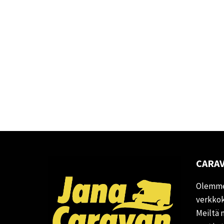
CARAV
Olemme
verkkok
Meiltä 