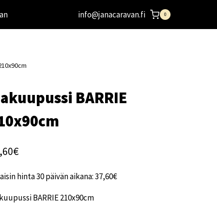
an
info@janacaravan.fi
0
 210x90cm
akuupussi BARRIE
10x90cm
,60
€
aisin hinta 30 päivän aikana:
37,60
€
kuupussi BARRIE 210x90cm