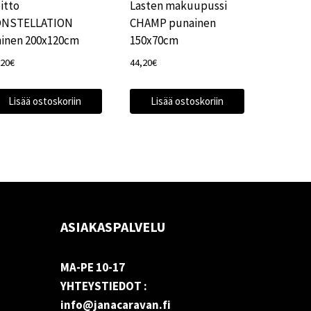
itto
Lasten makuupussi
ONSTELLATION
CHAMP punainen
ninen 200x120cm
150x70cm
,20
€
44,20
€
Lisää ostoskoriin
Lisää ostoskoriin
ASIAKASPALVELU
MA-PE 10-17
YHTEYSTIEDOT :
info@janacaravan.fi