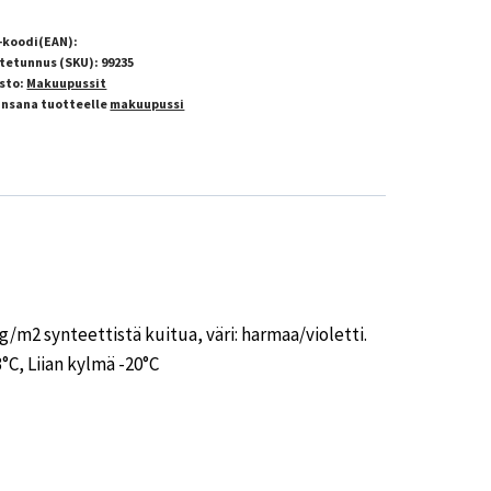
-koodi(EAN):
tetunnus (SKU):
99235
sto:
Makuupussit
insana tuotteelle
makuupussi
0g/m2 synteettistä kuitua, väri: harmaa/violetti.
°C, Liian kylmä -20°C