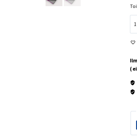
Toi
Ma
BA
21
mä
Ilm
( e