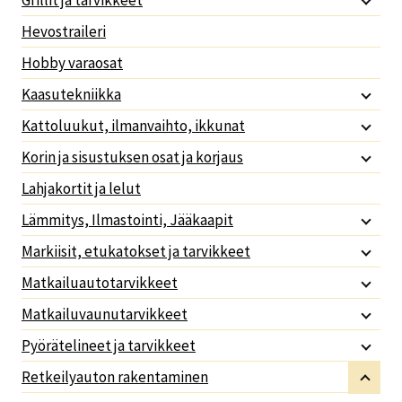
Hevostraileri
Hobby varaosat
Kaasutekniikka
Kattoluukut, ilmanvaihto, ikkunat
Korin ja sisustuksen osat ja korjaus
Lahjakortit ja lelut
Lämmitys, Ilmastointi, Jääkaapit
Markiisit, etukatokset ja tarvikkeet
Matkailuautotarvikkeet
Matkailuvaunutarvikkeet
Pyörätelineet ja tarvikkeet
Retkeilyauton rakentaminen