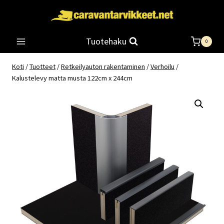
Siirry
sisältöön
Tuotehaku
0
Koti
/
Tuotteet
/
Retkeilyauton rakentaminen
/
Verhoilu
/
Kalustelevy matta musta 122cm x 244cm