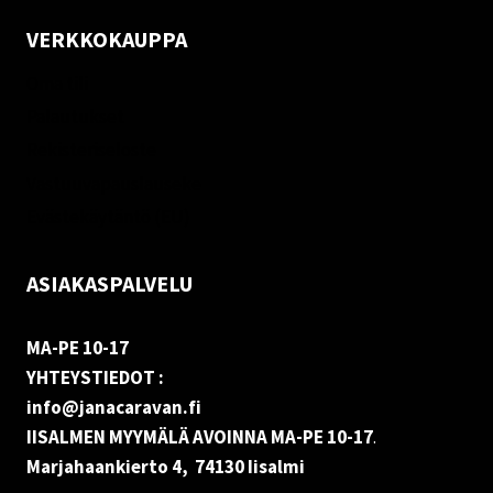
VERKKOKAUPPA
Oma tili
Palautukset
Rekisteriseloste
Vastuuvapauslauseke
Evästekäytäntö (EU)
ASIAKASPALVELU
MA-PE 10-17
YHTEYSTIEDOT :
info@janacaravan.fi
IISALMEN MYYMÄLÄ AVOINNA MA-PE 10-17
.
Marjahaankierto 4, 74130 Iisalmi