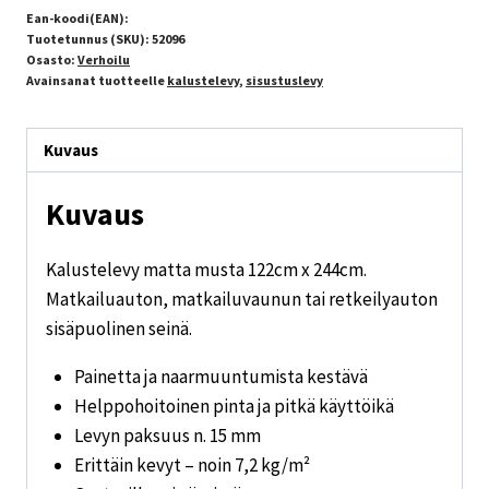
Ean-koodi(EAN):
Tuotetunnus (SKU):
52096
Osasto:
Verhoilu
Avainsanat tuotteelle
kalustelevy
,
sisustuslevy
Kuvaus
Kuvaus
Kalustelevy matta musta 122cm x 244cm.
Matkailuauton, matkailuvaunun tai retkeilyauton
sisäpuolinen seinä.
Painetta ja naarmuuntumista kestävä
Helppohoitoinen pinta ja pitkä käyttöikä
Levyn paksuus n. 15 mm
Erittäin kevyt – noin 7,2 kg/m²