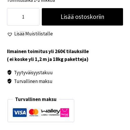
Toimitusaika 1-2 viikkoa
Kalustelevy
Lisää ostoskoriin
matta
musta
Lisää Muistilistalle
122cm
x
244cm
Ilmainen toimitus yli 260€ tilauksille
määrä
( ei koske yli 1,2 m ja 18kg paketteja)
Tyytyväisyystakuu
Turvallinen maksu
Turvallinen maksu