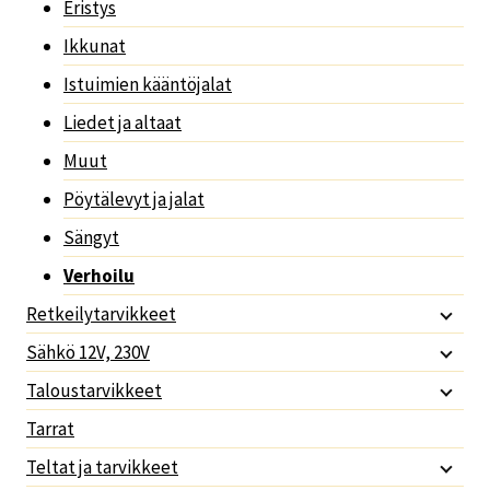
Eristys
Ikkunat
Istuimien kääntöjalat
Liedet ja altaat
Muut
Pöytälevyt ja jalat
Sängyt
Verhoilu
Retkeilytarvikkeet
Sähkö 12V, 230V
Taloustarvikkeet
Tarrat
Teltat ja tarvikkeet