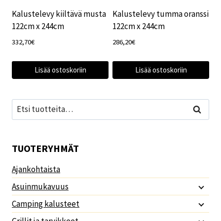
Kalustelevy kiiltävä musta
Kalustelevy tumma oranssi
122cm x 244cm
122cm x 244cm
332,70
€
286,20
€
Lisää ostoskoriin
Lisää ostoskoriin
Etsi:
Haku
TUOTERYHMÄT
Ajankohtaista
Asuinmukavuus
Camping kalusteet
Grillit ja tarvikkeet