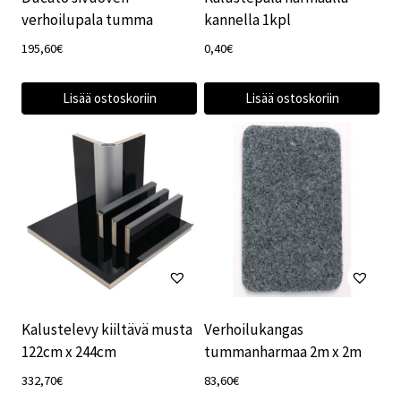
verhoilupala tumma
kannella 1kpl
195,60
€
0,40
€
Lisää ostoskoriin
Lisää ostoskoriin
Kalustelevy kiiltävä musta
Verhoilukangas
122cm x 244cm
tummanharmaa 2m x 2m
332,70
€
83,60
€