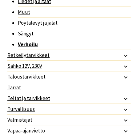
Liedet ja altaat
Muut
Pöytälevyt ja jalat
Sängyt
Verhoilu
Retkeilytarvikkeet
Sähkö 12V, 230V
Taloustarvikkeet
Tarrat
Teltat ja tarvikkeet
Turvallisuus
Valmistajat
Vapaa-ajanvietto