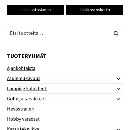
Lisää ostoskoriin
Lisää ostoskoriin
Etsi:
Haku
TUOTERYHMÄT
Ajankohtaista
Asuinmukavuus
Camping kalusteet
Grillit ja tarvikkeet
Hevostraileri
Hobby varaosat
Kaasutekniikka