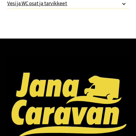
Vesi ja WC osat ja tarvikkeet