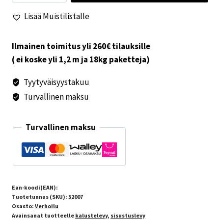
122cm
Lisää Muistilistalle
x
244cm
määrä
Ilmainen toimitus yli 260€ tilauksille
( ei koske yli 1,2 m ja 18kg paketteja)
Tyytyväisyystakuu
Turvallinen maksu
Turvallinen maksu
Ean-koodi(EAN):
Tuotetunnus (SKU):
52007
Osasto:
Verhoilu
Avainsanat tuotteelle
kalustelevy
,
sisustuslevy