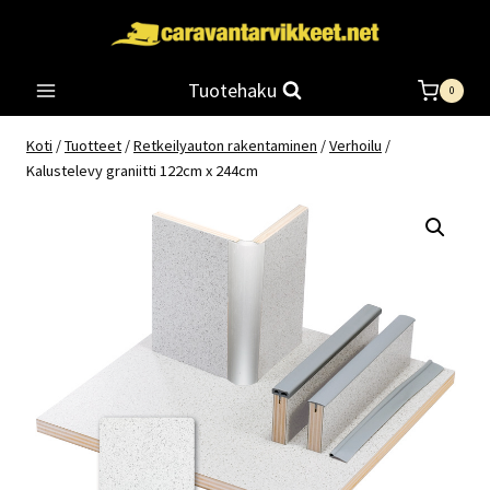
Siirry
sisältöön
Tuotehaku
0
Koti
/
Tuotteet
/
Retkeilyauton rakentaminen
/
Verhoilu
/
Kalustelevy graniitti 122cm x 244cm