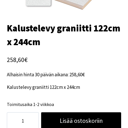
Kalustelevy graniitti 122cm
x 244cm
258,60
€
Alhaisin hinta 30 päivän aikana:
258,60
€
Kalustelevy graniitti 122cm x 244cm
Toimitusaika 1-2 viikkoa
Kalustelevy
Lisää ostoskoriin
graniitti