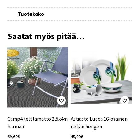
Tuotekoko
Saatat myös pitää...
Camp4 telttamatto 2,5x4m
Astiasto Lucca 16-osainen
harmaa
neljän hengen
69,60
€
45,00
€