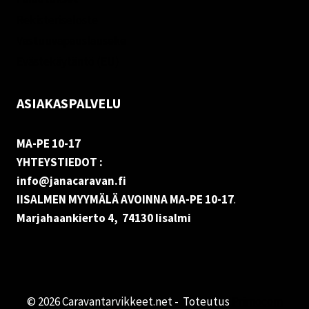
Rekisteriseloste
Vastuuvapauslauseke
Evästekäytäntö (EU)
ASIAKASPALVELU
MA-PE 10-17
YHTEYSTIEDOT :
info@janacaravan.fi
IISALMEN MYYMÄLÄ AVOINNA MA-PE 10-17
.
Marjahaankierto 4, 74130 Iisalmi
© 2026 Caravantarvikkeet.net - Toteutus
Primocom