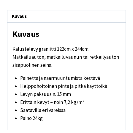
Kuvaus
Kuvaus
Kalustelevy graniitti 122cm x 244cm.
Matkailuauton, matkailuvaunun tai retkeilyauton
sisäpuolinen seinä.
Painetta ja naarmuuntumista kestävä
Helppohoitoinen pinta ja pitkä käyttöikä
Levyn paksuus n. 15 mm
Erittäin kevyt – noin 7,2 kg/m²
Saatavilla eri väreissä
Paino 24kg