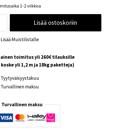
mitusaika 1-2 viikkoa
ytälevy
Lisää ostoskoriin
koinen
x58cm
Lisää Muistilistalle
ärä
ainen toimitus yli 260€ tilauksille
i koske yli 1,2 m ja 18kg paketteja)
Tyytyväisyystakuu
Turvallinen maksu
Turvallinen maksu