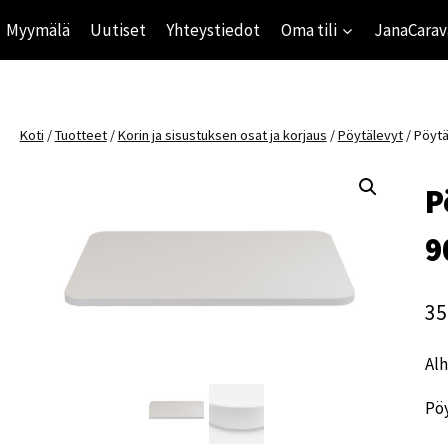
Myymälä
Uutiset
Yhteystiedot
Oma tili
JanaCarav
Koti
/
Tuotteet
/
Korin ja sisustuksen osat ja korjaus
/
Pöytälevyt
/
Pöytä
P
9
35
Alh
Pö