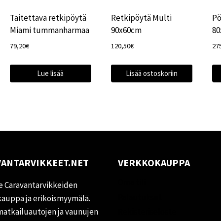
Taitettava retkipöytä
Retkipöytä Multi
Pö
Miami tummanharmaa
90x60cm
80
79,20
€
120,50
€
27
Lue lisää
Lisää ostoskoriin
ANTARVIKKEET.NET
VERKKOKAUPPA
Oma tili
 Caravantarvikkeiden
Palautukset
auppa ja erikoismyymälä.
matkailuautojen ja vaunujen
Rekisteriseloste