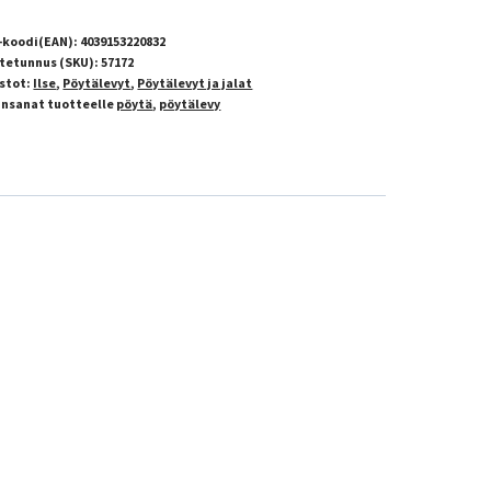
-koodi(EAN):
4039153220832
tetunnus (SKU):
57172
stot:
Ilse
,
Pöytälevyt
,
Pöytälevyt ja jalat
insanat tuotteelle
pöytä
,
pöytälevy