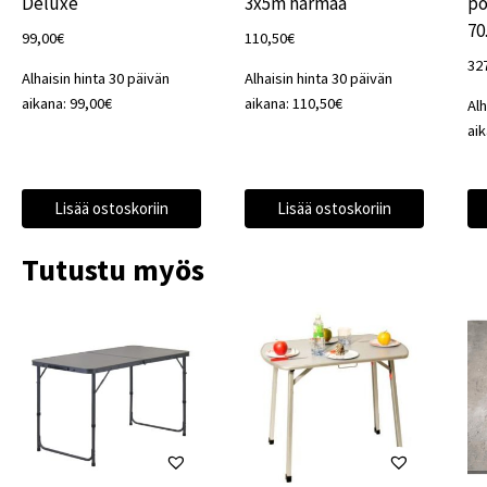
Deluxe
3x5m harmaa
pö
70
99,00
€
110,50
€
32
Alhaisin hinta 30 päivän
Alhaisin hinta 30 päivän
aikana:
99,00
€
aikana:
110,50
€
Alh
ai
Lisää ostoskoriin
Lisää ostoskoriin
Tutustu myös