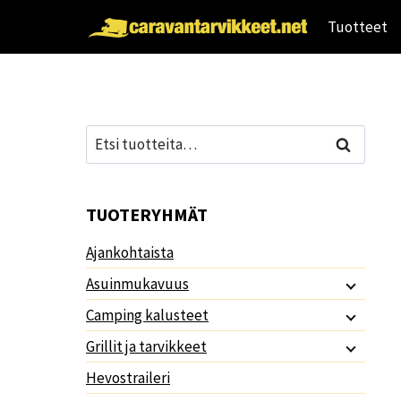
Siirry
Tuotteet
sisältöön
Etsi:
Haku
TUOTERYHMÄT
Ajankohtaista
Asuinmukavuus
Camping kalusteet
Grillit ja tarvikkeet
Hevostraileri