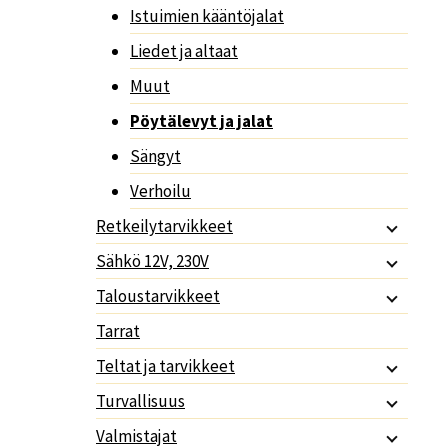
Istuimien kääntöjalat
Liedet ja altaat
Muut
Pöytälevyt ja jalat
Sängyt
Verhoilu
Retkeilytarvikkeet
Sähkö 12V, 230V
Taloustarvikkeet
Tarrat
Teltat ja tarvikkeet
Turvallisuus
Valmistajat