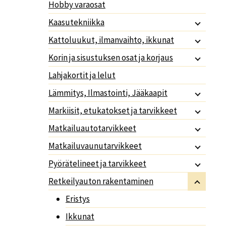
Hobby varaosat
Kaasutekniikka
Kattoluukut, ilmanvaihto, ikkunat
Korin ja sisustuksen osat ja korjaus
Lahjakortit ja lelut
Lämmitys, Ilmastointi, Jääkaapit
Markiisit, etukatokset ja tarvikkeet
Matkailuautotarvikkeet
Matkailuvaunutarvikkeet
Pyörätelineet ja tarvikkeet
Retkeilyauton rakentaminen
Eristys
Ikkunat