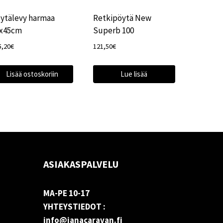
ytälevy harmaa
Retkipöytä New
x45cm
Superb 100
5,20
€
121,50
€
Lisää ostoskoriin
Lue lisää
ASIAKASPALVELU
MA-PE 10-17
YHTEYSTIEDOT :
info@janacaravan.fi