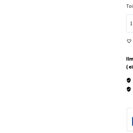
Toi
Pö
val
90
mä
Ilm
( e