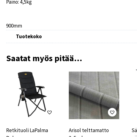
Paino: 4,5kg
900mm
Tuotekoko
Saatat myös pitää...
Retkituoli LaPalma
Arisol telttamatto
Sä