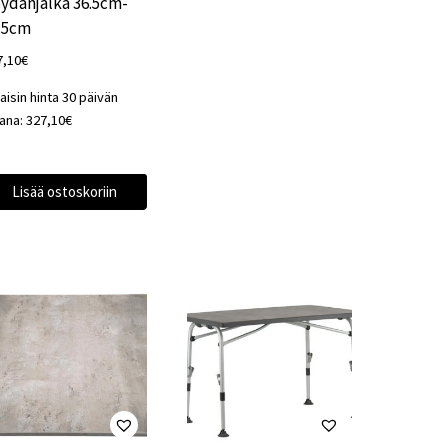
ydänjalka 36.5cm-
.5cm
7,10
€
aisin hinta 30 päivän
kana:
327,10
€
Lisää ostoskoriin