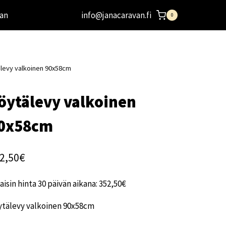
an
info@janacaravan.fi
0
levy valkoinen 90x58cm
öytälevy valkoinen
0x58cm
2,50
€
aisin hinta 30 päivän aikana:
352,50
€
ytälevy valkoinen 90x58cm