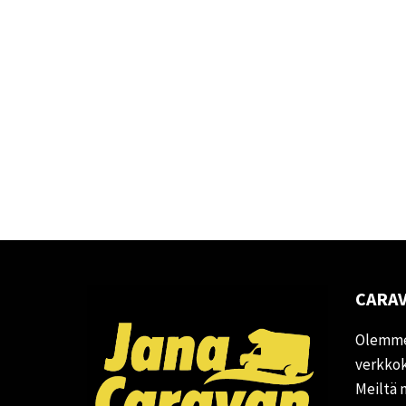
CARAV
Olemme
verkkok
Meiltä 