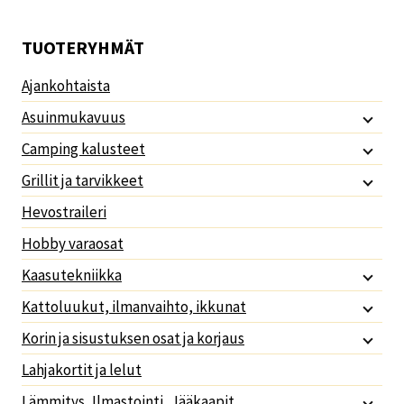
TUOTERYHMÄT
Ajankohtaista
Asuinmukavuus
Camping kalusteet
Grillit ja tarvikkeet
Hevostraileri
Hobby varaosat
Kaasutekniikka
Kattoluukut, ilmanvaihto, ikkunat
Korin ja sisustuksen osat ja korjaus
Lahjakortit ja lelut
Lämmitys, Ilmastointi, Jääkaapit