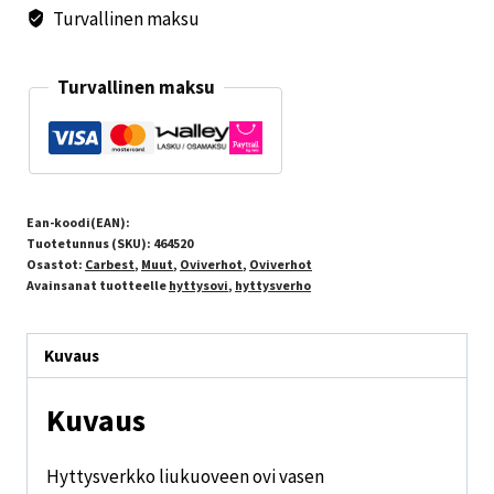
Turvallinen maksu
Turvallinen maksu
Ean-koodi(EAN):
Tuotetunnus (SKU):
464520
Osastot:
Carbest
,
Muut
,
Oviverhot
,
Oviverhot
Avainsanat tuotteelle
hyttysovi
,
hyttysverho
Kuvaus
Kuvaus
Hyttysverkko liukuoveen ovi vasen