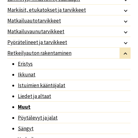
Markiisit, etukatokset ja tarvikkeet
Matkailuautotarvikkeet
Matkailuvaunutarvikkeet
Pyörätelineet ja tarvikkeet
Retkeilyauton rakentaminen
Eristys
Ikkunat
Istuimien kääntöjalat
Liedet ja altaat
Muut
Pöytälevyt ja jalat
Sängyt