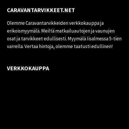
CARAVANTARVIKKEET.NET
Olemme Caravantarvikkeiden verkkokauppa ja
erikoismyymälä. Meiltä matkailuautojen ja vaunujen
osat ja tarvikkeet edullisesti. Myymälä Iisalmessa 5-tien
varrella. Vertaa hintoja, olemme taatusti edullinen!
VERKKOKAUPPA
Oma tili
Palautukset
Rekisteriseloste
Vastuuvapauslauseke
Evästekäytäntö (EU)