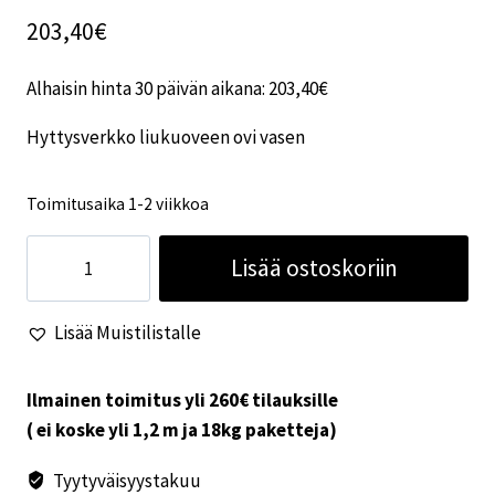
203,40
€
Alhaisin hinta 30 päivän aikana:
203,40
€
Hyttysverkko liukuoveen ovi vasen
Toimitusaika 1-2 viikkoa
Hyttysverkko
Lisää ostoskoriin
liukuoveen
ovi
Lisää Muistilistalle
vasen
määrä
Ilmainen toimitus yli 260€ tilauksille
( ei koske yli 1,2 m ja 18kg paketteja)
Tyytyväisyystakuu