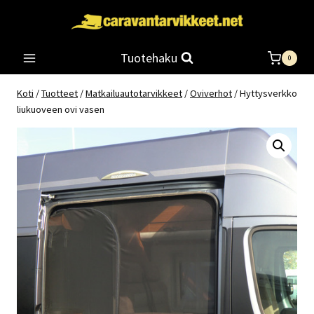
Siirry
sisältöön
Tuotehaku
0
Koti
/
Tuotteet
/
Matkailuautotarvikkeet
/
Oviverhot
/
Hyttysverkko
liukuoveen ovi vasen