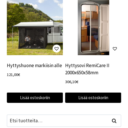
Hyttyshuone markiisin alle
Hyttysovi RemiCare II
2000x650x58mm
121,00
€
306,10
€
Lisää ostoskoriin
Lisää ostoskoriin
Etsi:
Haku