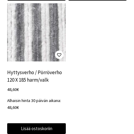
Hyttysverho / Pörröverho
120 X 185 harm/valk
48,60
€
Alhaisin hinta 30 päivän aikana:
48,60
€
Lisää ostoskoriin