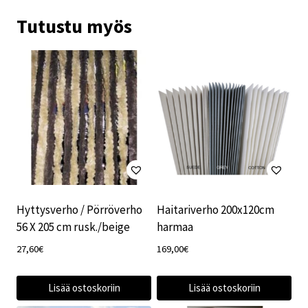
Tutustu myös
Hyttysverho / Pörröverho
Haitariverho 200x120cm
56 X 205 cm rusk./beige
harmaa
27,60
€
169,00
€
Lisää ostoskoriin
Lisää ostoskoriin