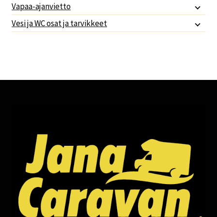
Vapaa-ajanvietto
Vesi ja WC osat ja tarvikkeet