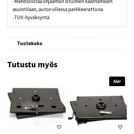
-Mahdollistaa ohjaamon istuimen kääntämisen
asuintilaan, auton ollessa parkkeerattuna.
-TUV-hyväksyntä
Tuotekoko
Tutustu myös
Ale!