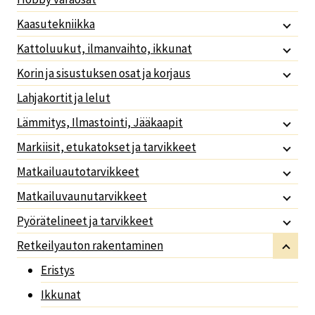
Kaasutekniikka
Kattoluukut, ilmanvaihto, ikkunat
Korin ja sisustuksen osat ja korjaus
Lahjakortit ja lelut
Lämmitys, Ilmastointi, Jääkaapit
Markiisit, etukatokset ja tarvikkeet
Matkailuautotarvikkeet
Matkailuvaunutarvikkeet
Pyörätelineet ja tarvikkeet
Retkeilyauton rakentaminen
Eristys
Ikkunat