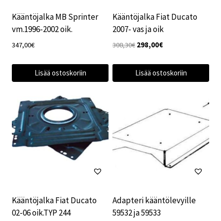
Kääntöjalka MB Sprinter
Kääntöjalka Fiat Ducato
vm.1996-2002 oik.
2007- vas ja oik
Alkuperäinen
Nykyinen
347,00
€
308,30
€
298,00
€
hinta
hinta
oli:
on:
Lisää ostoskoriin
Lisää ostoskoriin
308,30€.
298,00€.
Kääntöjalka Fiat Ducato
Adapteri kääntölevyille
02-06 oik.TYP 244
59532 ja 59533