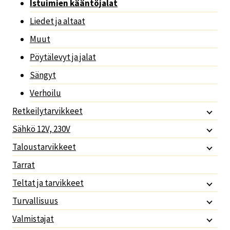
Istuimien kääntöjalat
Liedet ja altaat
Muut
Pöytälevyt ja jalat
Sängyt
Verhoilu
Retkeilytarvikkeet
Sähkö 12V, 230V
Taloustarvikkeet
Tarrat
Teltat ja tarvikkeet
Turvallisuus
Valmistajat