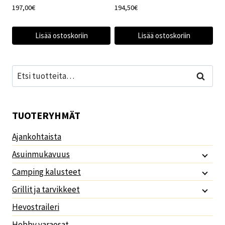
197,00
€
194,50
€
Lisää ostoskoriin
Lisää ostoskoriin
Etsi:
Haku
TUOTERYHMÄT
Ajankohtaista
Asuinmukavuus
Camping kalusteet
Grillit ja tarvikkeet
Hevostraileri
Hobby varaosat