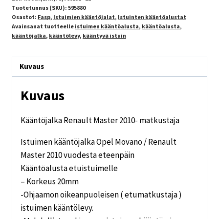
Tuotetunnus (SKU):
595880
Osastot:
Fasp
,
Istuimien kääntöjalat
,
Istuinten kääntöalustat
Avainsanat tuotteelle
istuimen kääntöalusta
,
kääntöalusta
,
kääntöjalka
,
kääntölevy
,
kääntyvä istuin
Kuvaus
Kuvaus
Kääntöjalka Renault Master 2010- matkustaja
Istuimen kääntöjalka Opel Movano / Renault
Master 2010 vuodesta eteenpäin
Kääntöalusta etuistuimelle
– Korkeus 20mm
-Ohjaamon oikeanpuoleisen ( etumatkustaja )
istuimen kääntölevy.