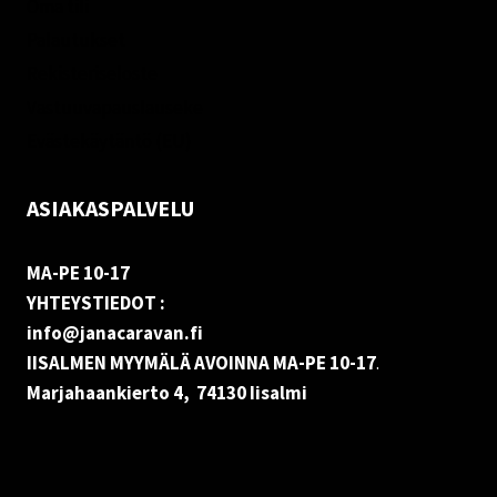
Oma tili
Palautukset
Rekisteriseloste
Vastuuvapauslauseke
Evästekäytäntö (EU)
ASIAKASPALVELU
MA-PE 10-17
YHTEYSTIEDOT :
info@janacaravan.fi
IISALMEN MYYMÄLÄ AVOINNA MA-PE 10-17
.
Marjahaankierto 4, 74130 Iisalmi