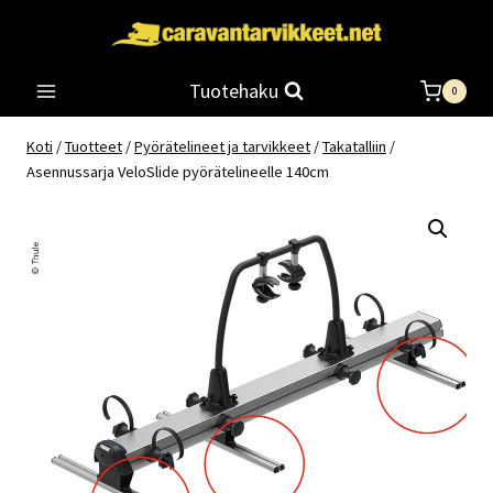
Siirry
sisältöön
Tuotehaku
0
Koti
/
Tuotteet
/
Pyörätelineet ja tarvikkeet
/
Takatalliin
/
Asennussarja VeloSlide pyörätelineelle 140cm