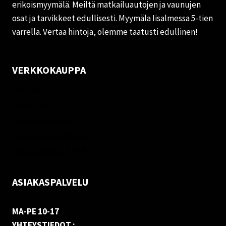
erikoismyymälä. Meiltä matkailuautojen ja vaunujen
osat ja tarvikkeet edullisesti. Myymälä Iisalmessa 5-tien
varrella. Vertaa hintoja, olemme taatusti edullinen!
VERKKOKAUPPA
Oma tili
Palautukset
Rekisteriseloste
Vastuuvapauslauseke
Evästekäytäntö (EU)
ASIAKASPALVELU
MA-PE 10-17
YHTEYSTIEDOT :