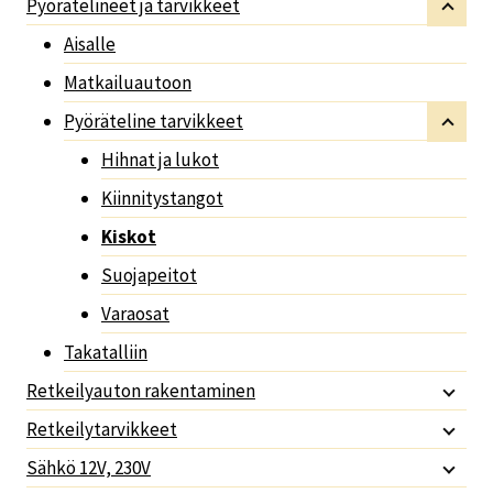
Pyörätelineet ja tarvikkeet
Aisalle
Matkailuautoon
Pyöräteline tarvikkeet
Hihnat ja lukot
Kiinnitystangot
Kiskot
Suojapeitot
Varaosat
Takatalliin
Retkeilyauton rakentaminen
Retkeilytarvikkeet
Sähkö 12V, 230V