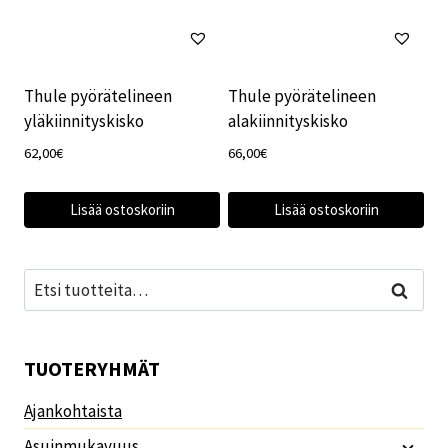
Thule pyörätelineen
Thule pyörätelineen
yläkiinnityskisko
alakiinnityskisko
62,00
€
66,00
€
Lisää ostoskoriin
Lisää ostoskoriin
Etsi:
Haku
TUOTERYHMÄT
Ajankohtaista
Asuinmukavuus