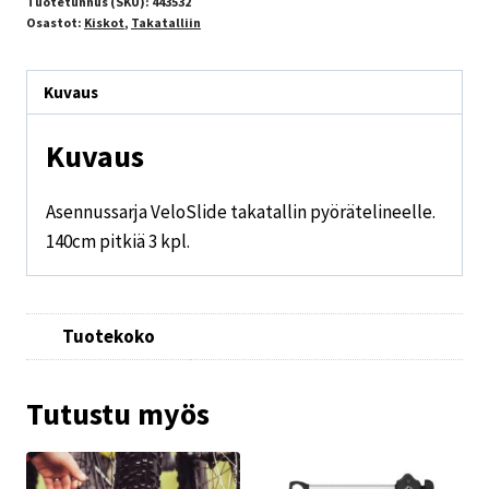
Tuotetunnus (SKU):
443532
Osastot:
Kiskot
,
Takatalliin
Kuvaus
Kuvaus
Asennussarja VeloSlide takatallin pyörätelineelle.
140cm pitkiä 3 kpl.
Tuotekoko
Tutustu myös