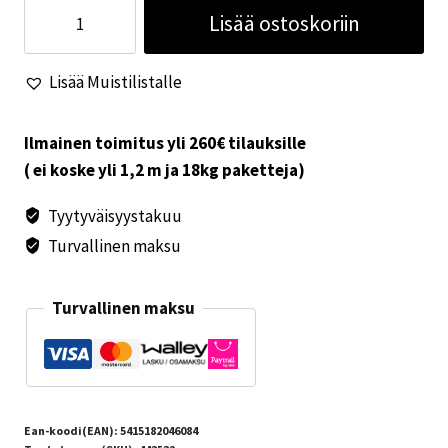
Asennussarja
Lisää ostoskoriin
VeloSlide
pyörätelineelle
Lisää Muistilistalle
140cm
määrä
Ilmainen toimitus yli 260€ tilauksille
( ei koske yli 1,2 m ja 18kg paketteja)
Tyytyväisyystakuu
Turvallinen maksu
Turvallinen maksu
Ean-koodi(EAN):
5415182046084