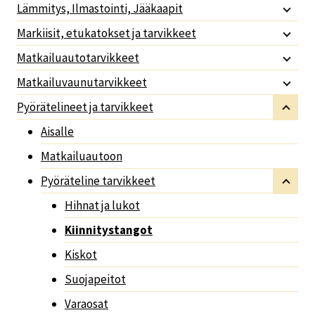
Lämmitys, Ilmastointi, Jääkaapit
Markiisit, etukatokset ja tarvikkeet
Matkailuautotarvikkeet
Matkailuvaunutarvikkeet
Pyörätelineet ja tarvikkeet
Aisalle
Matkailuautoon
Pyöräteline tarvikkeet
Hihnat ja lukot
Kiinnitystangot
Kiskot
Suojapeitot
Varaosat