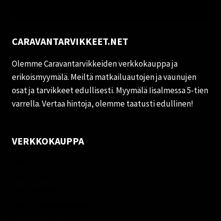
CARAVANTARVIKKEET.NET
Olemme Caravantarvikkeiden verkkokauppa ja
erikoismyymälä. Meiltä matkailuautojen ja vaunujen
osat ja tarvikkeet edullisesti. Myymälä Iisalmessa 5-tien
varrella. Vertaa hintoja, olemme taatusti edullinen!
VERKKOKAUPPA
Oma tili
Palautukset
Rekisteriseloste
Vastuuvapauslauseke
Evästekäytäntö (EU)