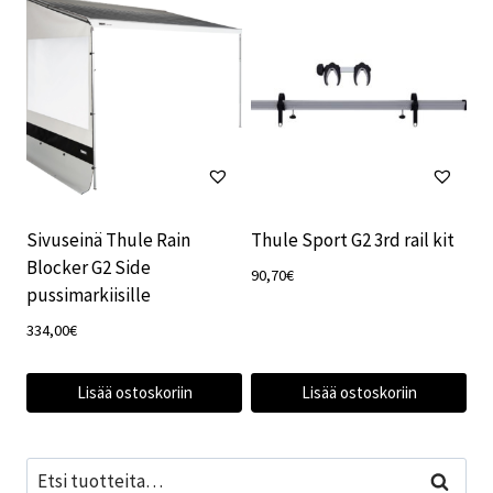
Sivuseinä Thule Rain
Thule Sport G2 3rd rail kit
Blocker G2 Side
90,70
€
pussimarkiisille
334,00
€
Lisää ostoskoriin
Lisää ostoskoriin
Etsi:
Haku