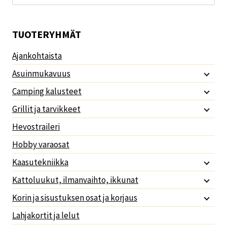
TUOTERYHMÄT
Ajankohtaista
Asuinmukavuus
Camping kalusteet
Grillit ja tarvikkeet
Hevostraileri
Hobby varaosat
Kaasutekniikka
Kattoluukut, ilmanvaihto, ikkunat
Korin ja sisustuksen osat ja korjaus
Lahjakortit ja lelut