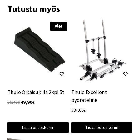
Tutustu myös
Ale!
Thule Oikaisukiila 2kpl 5t
Thule Excellent
pyöräteline
Alkuperäinen
Nykyinen
56,40
€
49,90
€
hinta
hinta
584,60
€
oli:
on:
56,40€.
49,90€.
Lisää ostoskoriin
Lisää ostoskoriin