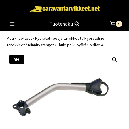
Siirry
sisältöön
Tuotehaku
0
Koti
/
Tuotteet
/
Pyörätelineet ja tarvikkeet
/
Pyöräteline
tarvikkeet
/
Kiinnitystangot
/
Thule polkupyörän pidike 4
Ale!