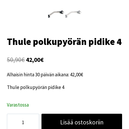
Thule polkupyörän pidike 4
Alkuperäinen
Nykyinen
50,90
€
42,00
€
hinta
hinta
Alhaisin hinta 30 päivän aikana:
42,00
€
oli:
on:
Thule polkupyörän pidike 4
50,90€.
42,00€.
Varastossa
Thule
Lisää ostoskoriin
polkupyörän