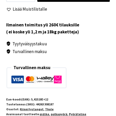
pidike
Lisää Muistilistalle
4
määrä
Ilmainen toimitus yli 260€ tilauksille
( ei koske yli 1,2 m ja 18kg paketteja)
Tyytyväisyystakuu
Turvallinen maksu
Turvallinen maksu
Ean-koodi(EAN):
5,41518E+12
Tuotetunnus (SKU):
44263 308187
Osastot:
Kiinnitystangot
,
Thule
Avainsanat tuotteelle
pidike
,
polkupyörä
,
Pyöräteline