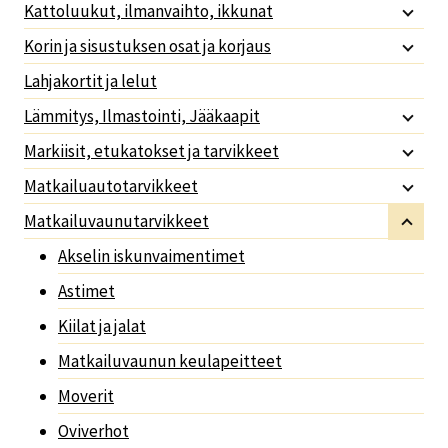
Kattoluukut, ilmanvaihto, ikkunat
Korin ja sisustuksen osat ja korjaus
Lahjakortit ja lelut
Lämmitys, Ilmastointi, Jääkaapit
Markiisit, etukatokset ja tarvikkeet
Matkailuautotarvikkeet
Matkailuvaunutarvikkeet
Akselin iskunvaimentimet
Astimet
Kiilat ja jalat
Matkailuvaunun keulapeitteet
Moverit
Oviverhot