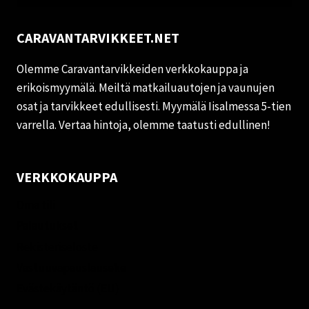
CARAVANTARVIKKEET.NET
Olemme Caravantarvikkeiden verkkokauppa ja
erikoismyymälä. Meiltä matkailuautojen ja vaunujen
osat ja tarvikkeet edullisesti. Myymälä Iisalmessa 5-tien
varrella. Vertaa hintoja, olemme taatusti edullinen!
VERKKOKAUPPA
Oma tili
Palautukset
Rekisteriseloste
Vastuuvapauslauseke
Evästekäytäntö (EU)