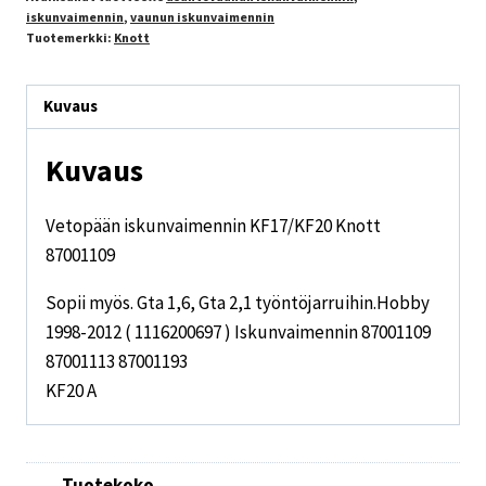
iskunvaimennin
,
vaunun iskunvaimennin
Tuotemerkki:
Knott
Kuvaus
Kuvaus
Vetopään iskunvaimennin KF17/KF20 Knott
87001109
Sopii myös. Gta 1,6, Gta 2,1 työntöjarruihin.Hobby
1998-2012 ( 1116200697 ) Iskunvaimennin 87001109
87001113 87001193
KF20 A
Tuotekoko