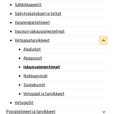
Sähkökaapelit
Säilytyskatokset ja teltat
Vararengastelineet
Vaunun vakausjärjestelmät
Vetoaisatarvikkeet
Aisalukot
Aisapussit
Iskunvaimentimet
Nokkapyörät
Suojakumit
Vetopäät ja tarvikkeet
Vetopeilit
Pyörätelineet ja tarvikkeet