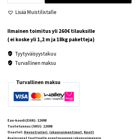
KF17/KF20
Lisää Muistilistalle
Knott
määrä
Ilmainen toimitus yli 260€ tilauksille
( ei koske yli 1,2 m ja 18kg paketteja)
Tyytyväisyystakuu
Turvallinen maksu
Turvallinen maksu
Ean-koodi(EAN):
12698
Tuotetunnus (SKU):
12698
Osastot:
Hevostraileri
,
Iskunvaimentimet
,
Knott
Avainsanat tuotteelle
asuntovaunun iskunvaimennin
,