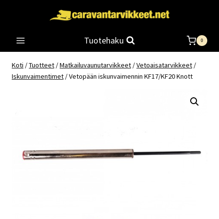
Siirry
sisältöön
Tuotehaku
0
Koti
/
Tuotteet
/
Matkailuvaunutarvikkeet
/
Vetoaisatarvikkeet
/
Iskunvaimentimet
/
Vetopään iskunvaimennin KF17/KF20 Knott