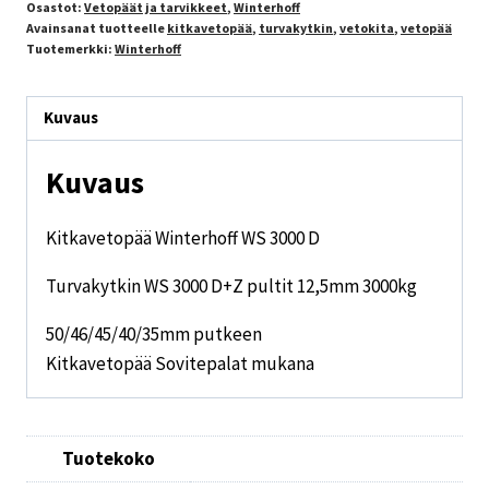
Osastot:
Vetopäät ja tarvikkeet
,
Winterhoff
Avainsanat tuotteelle
kitkavetopää
,
turvakytkin
,
vetokita
,
vetopää
Tuotemerkki:
Winterhoff
Kuvaus
Kuvaus
Kitkavetopää Winterhoff WS 3000 D
Turvakytkin WS 3000 D+Z pultit 12,5mm 3000kg
50/46/45/40/35mm putkeen
Kitkavetopää Sovitepalat mukana
Tuotekoko