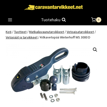
Siirry
sisältöön
Tuotehaku
0
Koti
/
Tuotteet
/
Matkailuvaunutarvikkeet
/
Vetoaisatarvikkeet
/
Vetopäät ja tarvikkeet
/
Kitkavetopää Winterhoff WS 3000 D