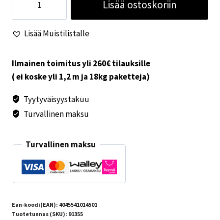
Lisää ostoskoriin
Winterhoff
WS
Lisää Muistilistalle
3000
D
määrä
Ilmainen toimitus yli 260€ tilauksille
( ei koske yli 1,2 m ja 18kg paketteja)
Tyytyväisyystakuu
Turvallinen maksu
Turvallinen maksu
Ean-koodi(EAN):
4045541014501
Tuotetunnus (SKU):
91355