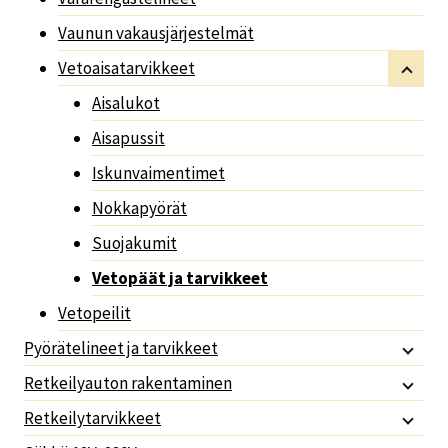
Vaunun vakausjärjestelmät
Vetoaisatarvikkeet
Aisalukot
Aisapussit
Iskunvaimentimet
Nokkapyörät
Suojakumit
Vetopäät ja tarvikkeet
Vetopeilit
Pyörätelineet ja tarvikkeet
Retkeilyauton rakentaminen
Retkeilytarvikkeet