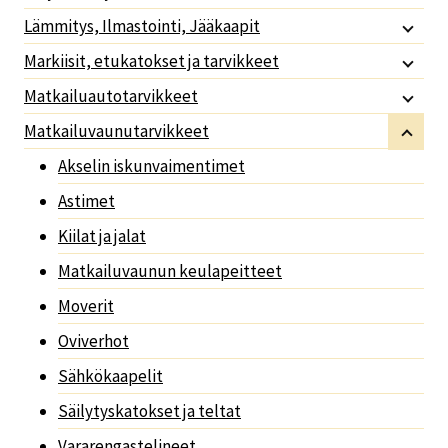
Lämmitys, Ilmastointi, Jääkaapit
Markiisit, etukatokset ja tarvikkeet
Matkailuautotarvikkeet
Matkailuvaunutarvikkeet
Akselin iskunvaimentimet
Astimet
Kiilat ja jalat
Matkailuvaunun keulapeitteet
Moverit
Oviverhot
Sähkökaapelit
Säilytyskatokset ja teltat
Vararengastelineet