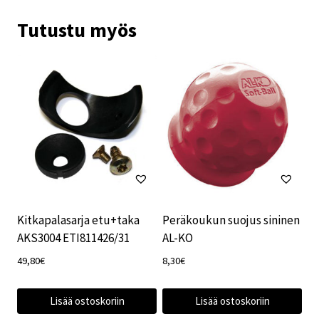
Tutustu myös
Kitkapalasarja etu+taka
Peräkoukun suojus sininen
AKS3004 ETI811426/31
AL-KO
49,80
€
8,30
€
Lisää ostoskoriin
Lisää ostoskoriin