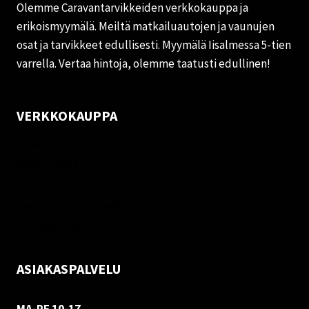
Olemme Caravantarvikkeiden verkkokauppa ja
erikoismyymälä. Meiltä matkailuautojen ja vaunujen
osat ja tarvikkeet edullisesti. Myymälä Iisalmessa 5-tien
varrella. Vertaa hintoja, olemme taatusti edullinen!
VERKKOKAUPPA
Oma tili
Palautukset
Rekisteriseloste
Vastuuvapauslauseke
Evästekäytäntö (EU)
ASIAKASPALVELU