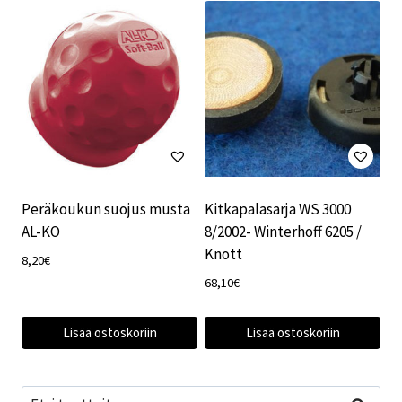
Peräkoukun suojus musta
Kitkapalasarja WS 3000
AL-KO
8/2002- Winterhoff 6205 /
Knott
8,20
€
68,10
€
Lisää ostoskoriin
Lisää ostoskoriin
Etsi: