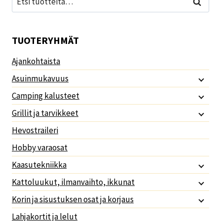
Haku
TUOTERYHMÄT
Ajankohtaista
Asuinmukavuus
Camping kalusteet
Grillit ja tarvikkeet
Hevostraileri
Hobby varaosat
Kaasutekniikka
Kattoluukut, ilmanvaihto, ikkunat
Korin ja sisustuksen osat ja korjaus
Lahjakortit ja lelut