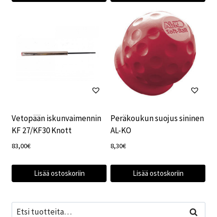
Vetopään iskunvaimennin
Peräkoukun suojus sininen
KF 27/KF30 Knott
AL-KO
83,00
€
8,30
€
Lisää ostoskoriin
Lisää ostoskoriin
Etsi:
Haku