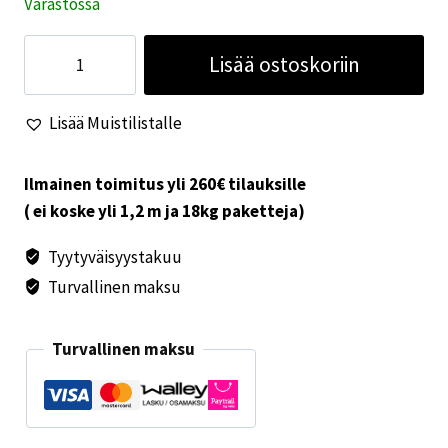
Varastossa
Kumipalje
Lisää ostoskoriin
Knott
KF
Lisää Muistilistalle
määrä
Ilmainen toimitus yli 260€ tilauksille
( ei koske yli 1,2 m ja 18kg paketteja)
Tyytyväisyystakuu
Turvallinen maksu
Turvallinen maksu