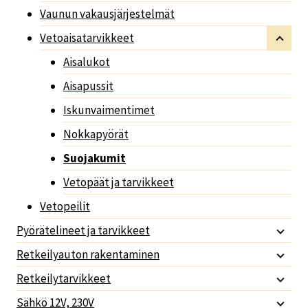
Vaunun vakausjärjestelmät
Vetoaisatarvikkeet
Aisalukot
Aisapussit
Iskunvaimentimet
Nokkapyörät
Suojakumit
Vetopäät ja tarvikkeet
Vetopeilit
Pyörätelineet ja tarvikkeet
Retkeilyauton rakentaminen
Retkeilytarvikkeet
Sähkö 12V, 230V