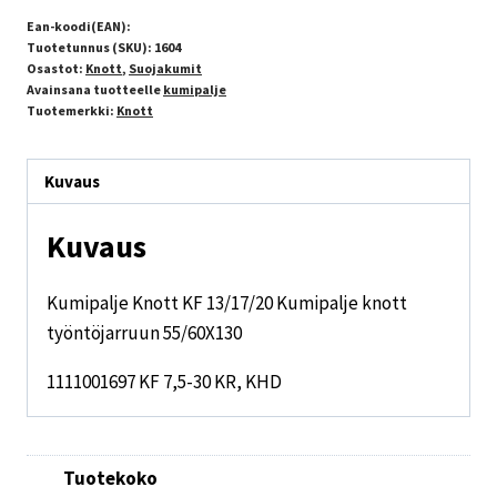
Ean-koodi(EAN):
Tuotetunnus (SKU):
1604
Osastot:
Knott
,
Suojakumit
Avainsana tuotteelle
kumipalje
Tuotemerkki:
Knott
Kuvaus
Kuvaus
Kumipalje Knott KF 13/17/20 Kumipalje knott
työntöjarruun 55/60X130
1111001697 KF 7,5-30 KR, KHD
Tuotekoko