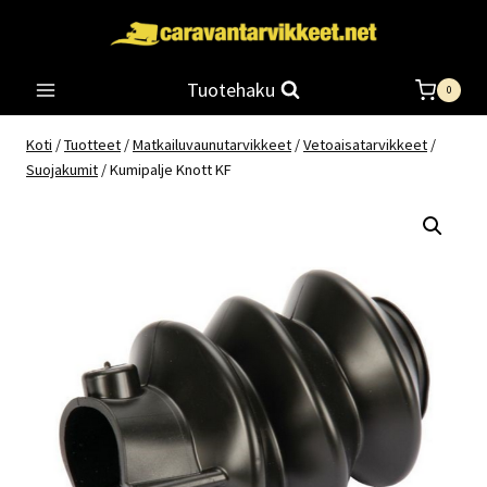
Siirry
sisältöön
Tuotehaku
0
Koti
/
Tuotteet
/
Matkailuvaunutarvikkeet
/
Vetoaisatarvikkeet
/
Suojakumit
/
Kumipalje Knott KF