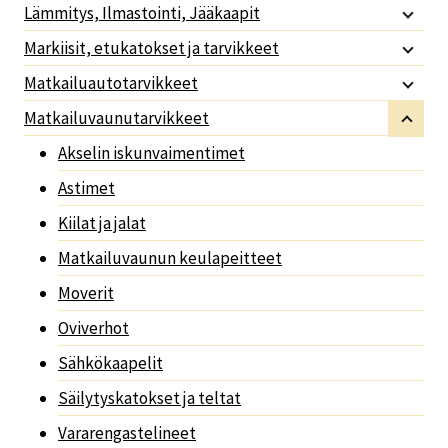
Lämmitys, Ilmastointi, Jääkaapit
Markiisit, etukatokset ja tarvikkeet
Matkailuautotarvikkeet
Matkailuvaunutarvikkeet
Akselin iskunvaimentimet
Astimet
Kiilat ja jalat
Matkailuvaunun keulapeitteet
Moverit
Oviverhot
Sähkökaapelit
Säilytyskatokset ja teltat
Vararengastelineet