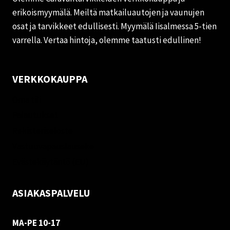
erikoismyymälä. Meiltä matkailuautojen ja vaunujen
osat ja tarvikkeet edullisesti. Myymälä Iisalmessa 5-tien
varrella. Vertaa hintoja, olemme taatusti edullinen!
VERKKOKAUPPA
Oma tili
Palautukset
Rekisteriseloste
Vastuuvapauslauseke
Evästekäytäntö (EU)
ASIAKASPALVELU
MA-PE 10-17