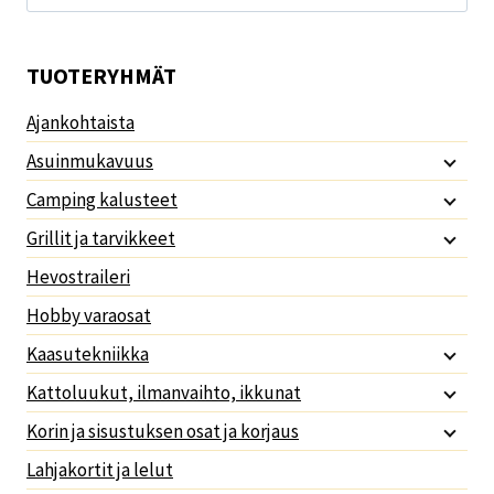
TUOTERYHMÄT
Ajankohtaista
Asuinmukavuus
Camping kalusteet
Grillit ja tarvikkeet
Hevostraileri
Hobby varaosat
Kaasutekniikka
Kattoluukut, ilmanvaihto, ikkunat
Korin ja sisustuksen osat ja korjaus
Lahjakortit ja lelut