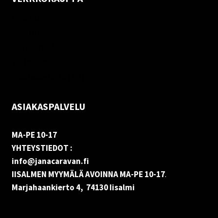
Oma tili
Palautukset
Rekisteriseloste
Vastuuvapauslauseke
Evästekäytäntö (EU)
ASIAKASPALVELU
MA-PE 10-17
YHTEYSTIEDOT :
info@janacaravan.fi
IISALMEN MYYMÄLÄ AVOINNA MA-PE 10-17
.
Marjahaankierto 4, 74130 Iisalmi