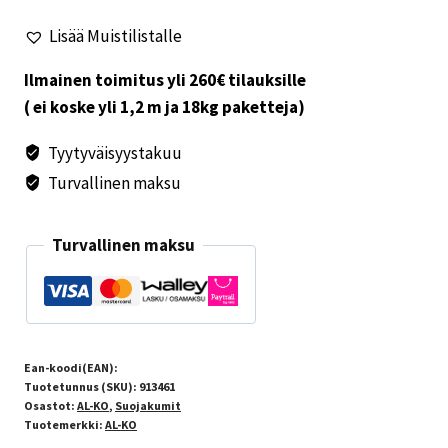
Lisää Muistilistalle
Ilmainen toimitus yli 260€ tilauksille
( ei koske yli 1,2 m ja 18kg paketteja)
Tyytyväisyystakuu
Turvallinen maksu
Turvallinen maksu
Ean-koodi(EAN):
Tuotetunnus (SKU):
913461
Osastot:
AL-KO
,
Suojakumit
Tuotemerkki:
AL-KO