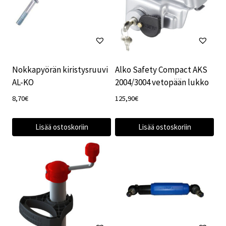
Nokkapyörän kiristysruuvi
Alko Safety Compact AKS
AL-KO
2004/3004 vetopään lukko
8,70
€
125,90
€
Lisää ostoskoriin
Lisää ostoskoriin