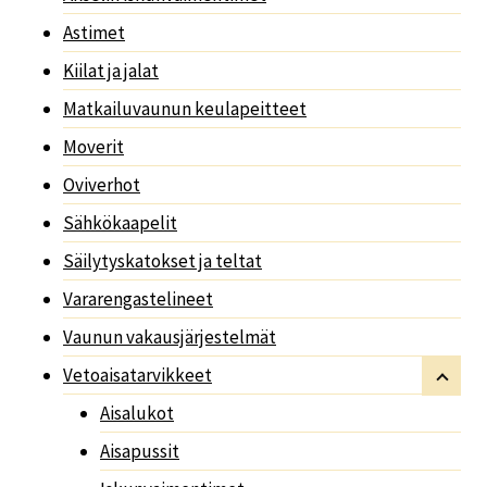
Astimet
Kiilat ja jalat
Matkailuvaunun keulapeitteet
Moverit
Oviverhot
Sähkökaapelit
Säilytyskatokset ja teltat
Vararengastelineet
Vaunun vakausjärjestelmät
Vetoaisatarvikkeet
Aisalukot
Aisapussit