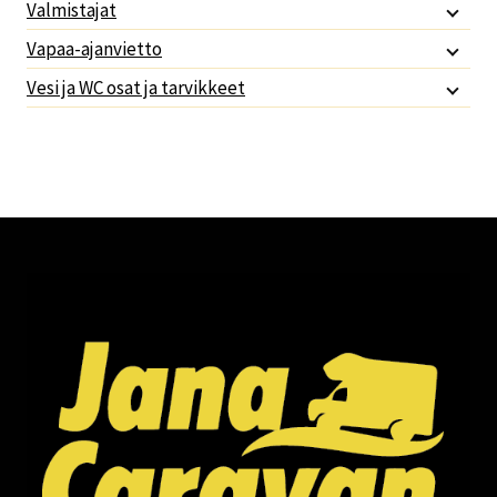
Valmistajat
Vapaa-ajanvietto
Vesi ja WC osat ja tarvikkeet