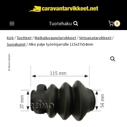
Siirry
sisältöön
Tuotehaku
0
Koti
/
Tuotteet
/
Matkailuvaunutarvikkeet
/
Vetoaisatarvikkeet
/
Suojakumit
/
Alko palje työntöjarrulle 115x37x54mm