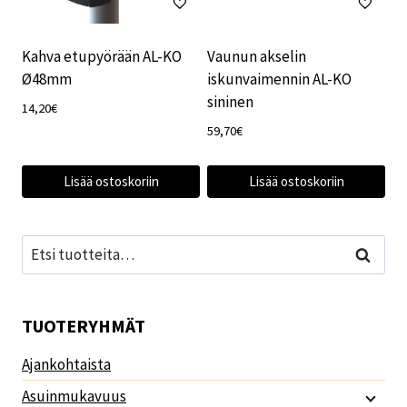
Kahva etupyörään AL-KO
Vaunun akselin
Ø48mm
iskunvaimennin AL-KO
sininen
14,20
€
59,70
€
Lisää ostoskoriin
Lisää ostoskoriin
Etsi:
Haku
TUOTERYHMÄT
Ajankohtaista
Asuinmukavuus